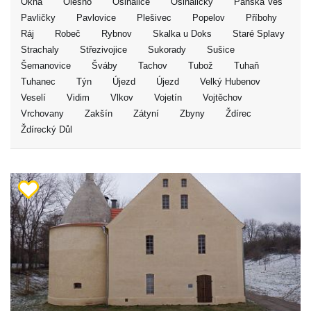
Okna
Olešno
Osinalice
Osinaličky
Panská Ves
Pavličky
Pavlovice
Plešivec
Popelov
Příbohy
Ráj
Robeč
Rybnov
Skalka u Doks
Staré Splavy
Strachaly
Střezivojice
Sukorady
Sušice
Šemanovice
Šváby
Tachov
Tubož
Tuhaň
Tuhanec
Týn
Újezd
Újezd
Velký Hubenov
Veselí
Vidim
Vlkov
Vojetín
Vojtěchov
Vrchovany
Zakšín
Zátyní
Zbyny
Ždírec
Ždírecký Důl