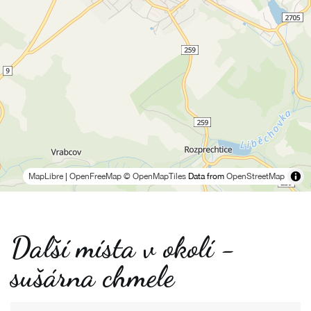
MapLibre
|
OpenFreeMap
© OpenMapTiles
Data from
OpenStreetMap
Další místa v okolí -
sušárna chmele