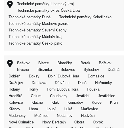
Technické památky Liberecký kraj
Technické památky okres Česká Lípa
Technické památky Dubá
Technické památky Kokořínsko
Technické památky Máchovo jezero
Technické památky Severní Čechy
Technické památky Máchův kraj
Technické památky Českolipsko
Beškov
Blatce
Blatečky
Borek
Bořejov
Brocno
Březinka
Bukovec
Bylochov
Deštná
Dobřeň
Doksy
Dolní Dubová Hora
Domašice
Dražejov
Drchlava
Dřevčice
Dubá
Heřmánky
Holany
Horky
Horní Dubová Hora
Houska
Hradiště
Chlum
Chudolazy
Jestřebí
Jestřebice
Kalovice
Klučno
Kluk
Konrádov
Korce
Kruh
Křenov
Lhota
Loubí
Luká
Maršovice
Medonosy
Mošnice
Nedamov
Nedvězí
Nové Osinalice
Nový Berštejn
Obora
Obrok