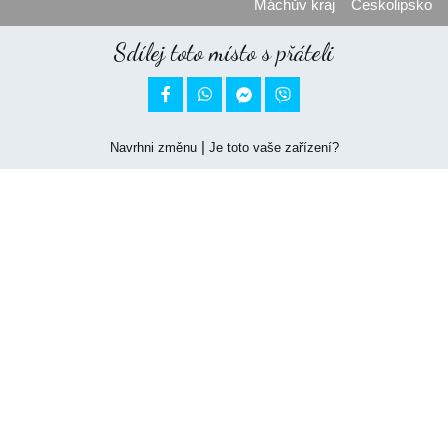
Máchův kraj
Českolipsko
Sdílej toto místo s přáteli


|
Navrhni změnu
Je toto vaše zařízení?