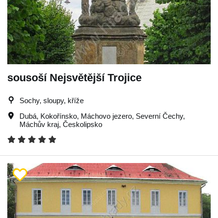
sousoší Nejsvětější Trojice
Sochy, sloupy, kříže
Dubá
,
Kokořínsko
,
Máchovo jezero
,
Severní Čechy
,
Máchův kraj
,
Českolipsko