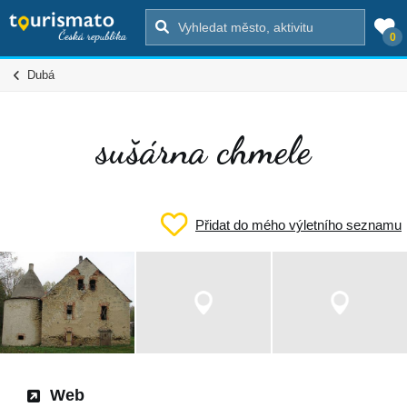
0
Dubá
sušárna chmele
Přidat do mého výletního seznamu
Web