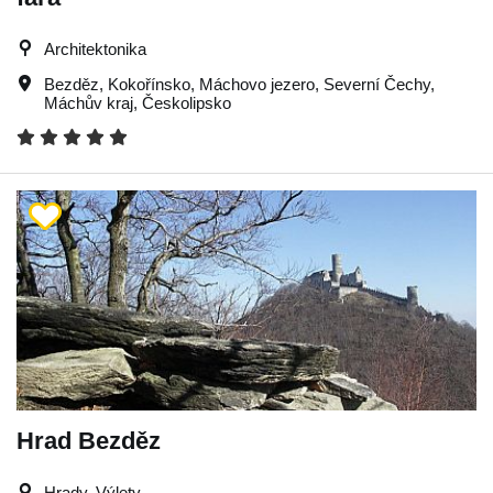
Architektonika
Bezděz
,
Kokořínsko
,
Máchovo jezero
,
Severní Čechy
,
Máchův kraj
,
Českolipsko
Hrad Bezděz
Hrady, Výlety