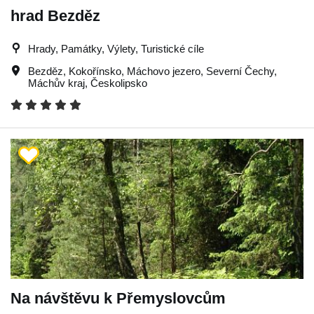
hrad Bezděz
Hrady, Památky, Výlety, Turistické cíle
Bezděz
,
Kokořínsko
,
Máchovo jezero
,
Severní Čechy
,
Máchův kraj
,
Českolipsko
Na návštěvu k Přemyslovcům