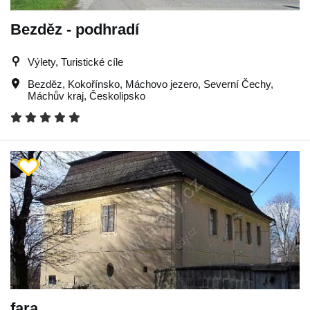
Bezděz - podhradí
Výlety, Turistické cíle
Bezděz
,
Kokořínsko
,
Máchovo jezero
,
Severní Čechy
,
Máchův kraj
,
Českolipsko
fara