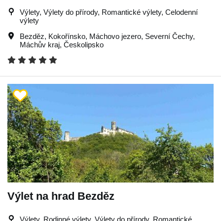
Výlety, Výlety do přírody, Romantické výlety, Celodenní
výlety
Bezděz
,
Kokořínsko
,
Máchovo jezero
,
Severní Čechy
,
Máchův kraj
,
Českolipsko
Výlet na hrad Bezděz
Výlety, Rodinné výlety, Výlety do přírody, Romantické