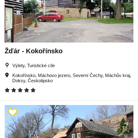
Žďár - Kokořínsko
Výlety, Turistické cíle
Kokořínsko
,
Máchovo jezero
,
Severní Čechy
,
Máchův kraj
,
Doksy
,
Českolipsko