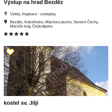
Výstup na hrad Bezděz
Výlety, Inspirace - cestopisy
Bezděz
,
Kokořínsko
,
Máchovo jezero
,
Severní Čechy
,
Máchův kraj
,
Českolipsko
kostel sv. Jiljí