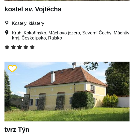
kostel sv. Vojtěcha
Kostely, kláštery
Kruh
,
Kokořínsko
,
Máchovo jezero
,
Severní Čechy
,
Máchův
kraj
,
Českolipsko
,
Ralsko
tvrz Týn