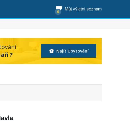
Můj výletní seznam
0
tování
Najít Ubytování
haň ?
Havla