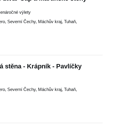
 Nenáročné výlety
ero
,
Severní Čechy
,
Máchův kraj
,
Tuhaň
,
á stěna - Krápník - Pavlíčky
ero
,
Severní Čechy
,
Máchův kraj
,
Tuhaň
,