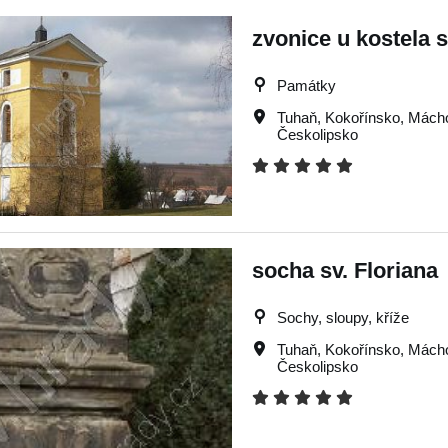
zvonice u kostela s
Památky
Tuhaň
,
Kokořínsko
,
Mácho
Českolipsko
socha sv. Floriana
Sochy, sloupy, kříže
Tuhaň
,
Kokořínsko
,
Mácho
Českolipsko