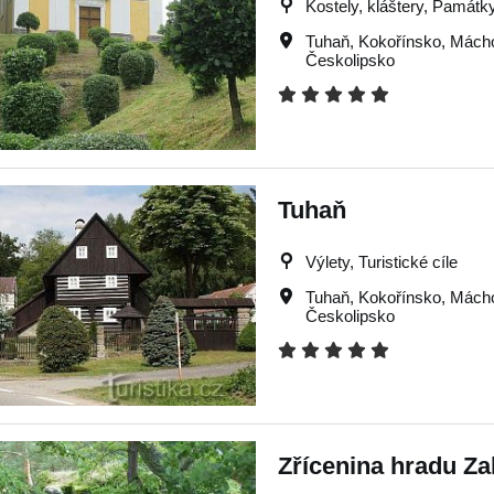
Kostely, kláštery, Památky,
Tuhaň
,
Kokořínsko
,
Mácho
Českolipsko
Tuhaň
Výlety, Turistické cíle
Tuhaň
,
Kokořínsko
,
Mácho
Českolipsko
Zřícenina hradu Za