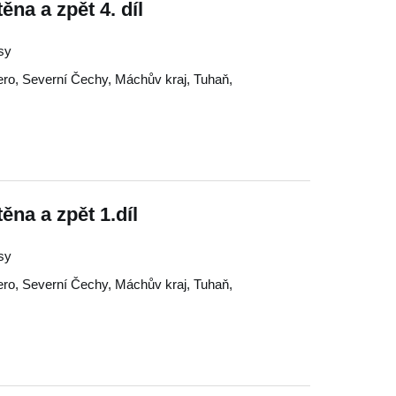
ěna a zpět 4. díl
isy
ero
,
Severní Čechy
,
Máchův kraj
,
Tuhaň
,
ěna a zpět 1.díl
isy
ero
,
Severní Čechy
,
Máchův kraj
,
Tuhaň
,