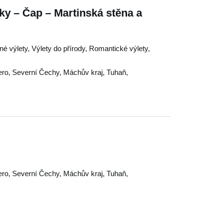
ky – Čap – Martinská stěna a
né výlety, Výlety do přírody, Romantické výlety,
ero
,
Severní Čechy
,
Máchův kraj
,
Tuhaň
,
ero
,
Severní Čechy
,
Máchův kraj
,
Tuhaň
,