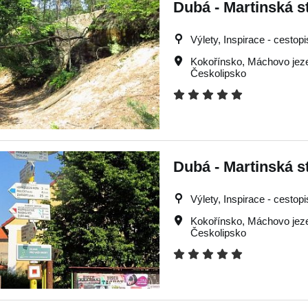
Dubá - Martinská st
Výlety, Inspirace - cestop
Kokořínsko
,
Máchovo jez
Českolipsko
Dubá - Martinská st
Výlety, Inspirace - cestop
Kokořínsko
,
Máchovo jez
Českolipsko