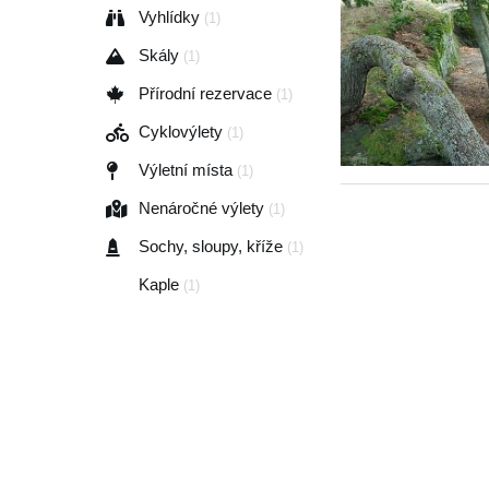
Vyhlídky
(1)
Skály
(1)
Přírodní rezervace
(1)
Cyklovýlety
(1)
Výletní místa
(1)
Nenáročné výlety
(1)
Sochy, sloupy, kříže
(1)
Kaple
(1)