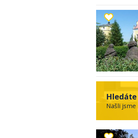
Hledáte
Našli jsme