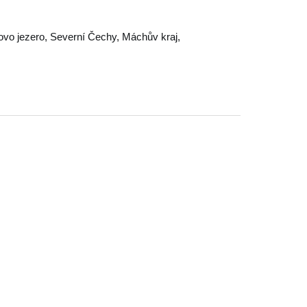
vo jezero
,
Severní Čechy
,
Máchův kraj
,