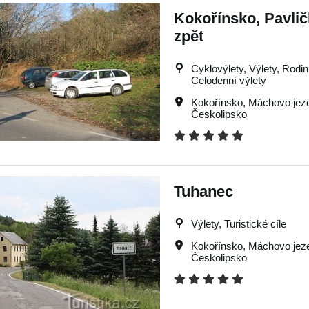
Kokořínsko, Pavlič
zpět
Cyklovýlety, Výlety, Rodin
Celodenní výlety
Kokořínsko
,
Máchovo jez
Českolipsko
Tuhanec
Výlety, Turistické cíle
Kokořínsko
,
Máchovo jez
Českolipsko