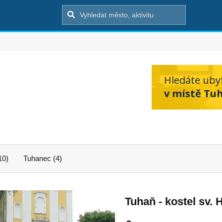
Hledáte uby
v místě Tu
10)
Tuhanec (4)
Tuhaň - kostel sv. 