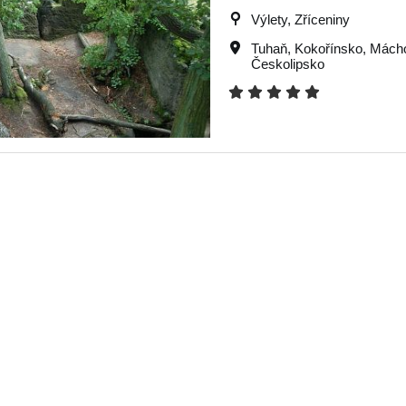
Výlety, Zříceniny
Tuhaň
,
Kokořínsko
,
Mácho
Českolipsko