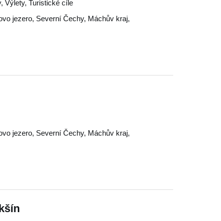
 Výlety, Turistické cíle
vo jezero
,
Severní Čechy
,
Máchův kraj
,
vo jezero
,
Severní Čechy
,
Máchův kraj
,
kšín