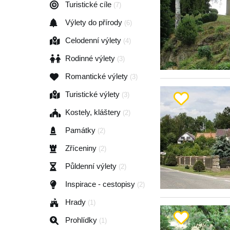
Turistické cíle
(7)
Výlety do přírody
(6)
Celodenní výlety
(4)
Rodinné výlety
(3)
Romantické výlety
(3)
Turistické výlety
(3)
Kostely, kláštery
(2)
Památky
(2)
Zříceniny
(2)
Půldenní výlety
(2)
Inspirace - cestopisy
(2)
Hrady
(1)
Prohlídky
(1)