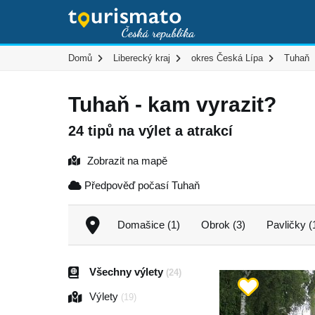
Domů
Liberecký kraj
okres Česká Lípa
Tuhaň
Tuhaň - kam vyrazit?
24 tipů na výlet a atrakcí
Zobrazit na mapě
Předpověď počasí Tuhaň
Domašice (1)
Obrok (3)
Pavličky (
Všechny výlety
(24)
Výlety
(19)