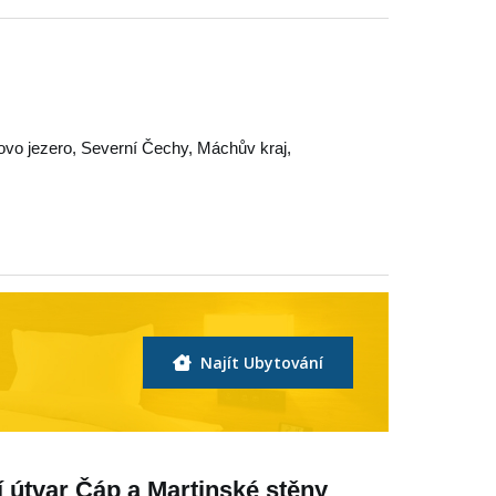
vo jezero
,
Severní Čechy
,
Máchův kraj
,
Najít Ubytování
í útvar Čáp a Martinské stěny