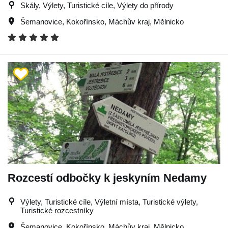
Skály, Výlety, Turistické cíle, Výlety do přírody
Šemanovice
,
Kokořínsko
,
Máchův kraj
,
Mělnicko
Rozcestí odbočky k jeskyním Nedamy
Výlety, Turistické cíle, Výletní místa, Turistické výlety,
Turistické rozcestníky
Šemanovice
,
Kokořínsko
,
Máchův kraj
,
Mělnicko