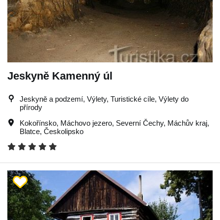
Jeskyně Kamenný úl
Jeskyně a podzemí, Výlety, Turistické cíle, Výlety do
přírody
Kokořínsko
,
Máchovo jezero
,
Severní Čechy
,
Máchův kraj
,
Blatce
,
Českolipsko