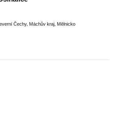
everní Čechy
,
Máchův kraj
,
Mělnicko