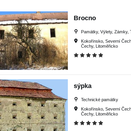
Brocno
Památky, Výlety, Zámky, T
Kokořínsko
,
Severní Čec
Čechy
,
Litoměřicko
sýpka
Technické památky
Kokořínsko
,
Severní Čec
Čechy
,
Litoměřicko