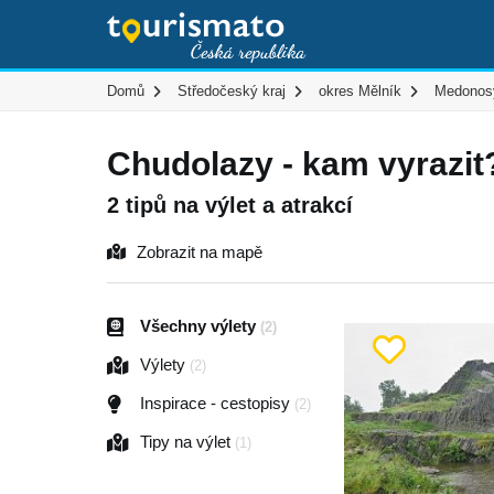
Domů
Středočeský kraj
okres Mělník
Medonos
Chudolazy - kam vyrazit
2 tipů na výlet a atrakcí
Zobrazit na mapě
Všechny výlety
(2)
Výlety
(2)
Inspirace - cestopisy
(2)
Tipy na výlet
(1)