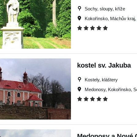
Sochy, sloupy, kříže
Kokořínsko
,
Máchův kraj
kostel sv. Jakuba
Kostely, kláštery
Medonosy
,
Kokořínsko
,
S
Medonosy a Nové O