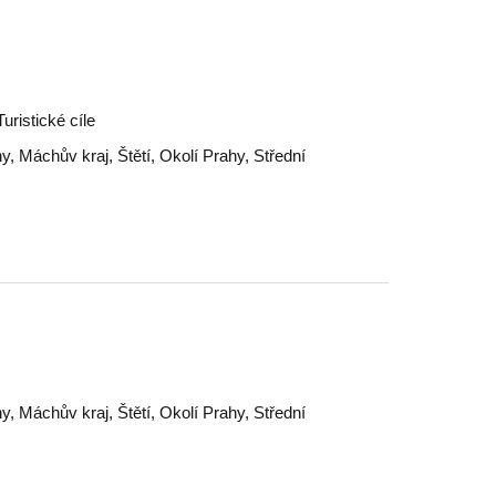
uristické cíle
hy
,
Máchův kraj
,
Štětí
,
Okolí Prahy
,
Střední
hy
,
Máchův kraj
,
Štětí
,
Okolí Prahy
,
Střední