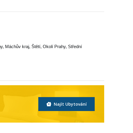
hy
,
Máchův kraj
,
Štětí
,
Okolí Prahy
,
Střední
Najít Ubytování