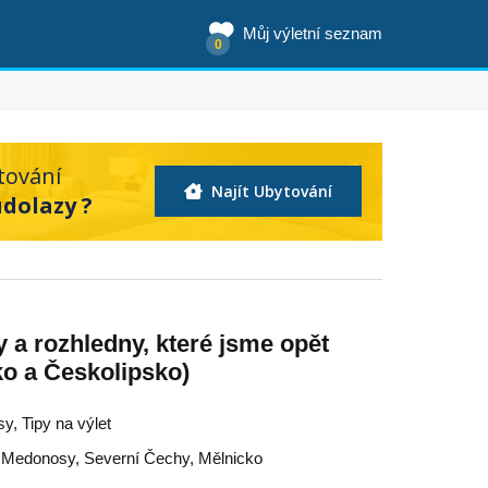
Můj výletní seznam
0
tování
Najít Ubytování
dolazy ?
y a rozhledny, které jsme opět
ko a Českolipsko)
sy, Tipy na výlet
,
Medonosy
,
Severní Čechy
,
Mělnicko