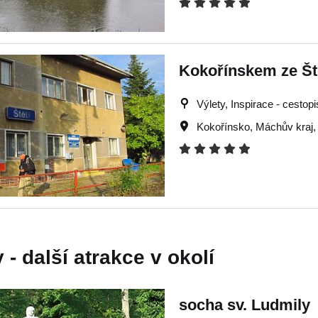
Kokořínskem ze Ště
Výlety, Inspirace - cestop
Kokořínsko
,
Máchův kraj
- další atrakce v okolí
socha sv. Ludmily