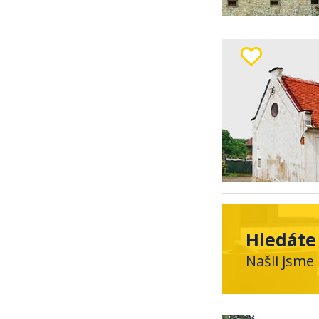
Hledáte
Našli jsme