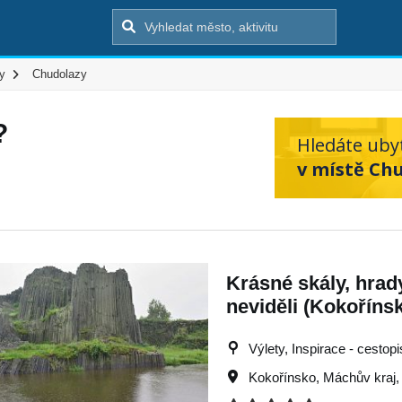
y
Chudolazy
?
Hledáte uby
v místě Chu
Krásné skály, hrad
neviděli (Kokoříns
Výlety, Inspirace - cestopi
Kokořínsko
,
Máchův kraj