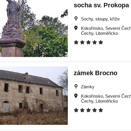
socha sv. Prokopa
Sochy, sloupy, kříže
Kokořínsko
,
Severní Čec
Čechy
,
Litoměřicko
zámek Brocno
Zámky
Kokořínsko
,
Severní Čec
Čechy
,
Litoměřicko