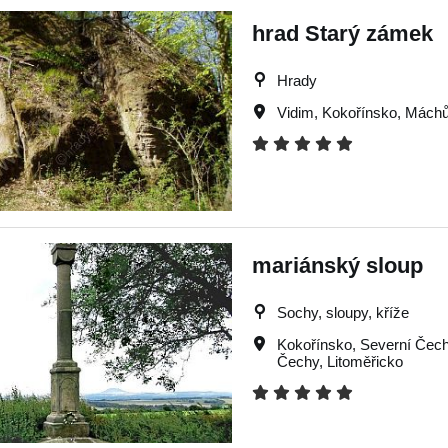
hrad Starý zámek
Hrady
Vidim
,
Kokořínsko
,
Máchů
mariánský sloup
Sochy, sloupy, kříže
Kokořínsko
,
Severní Čec
Čechy
,
Litoměřicko