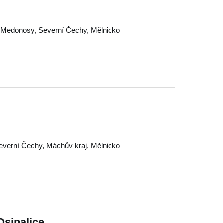
,
Medonosy
,
Severní Čechy
,
Mělnicko
everní Čechy
,
Máchův kraj
,
Mělnicko
sinalice