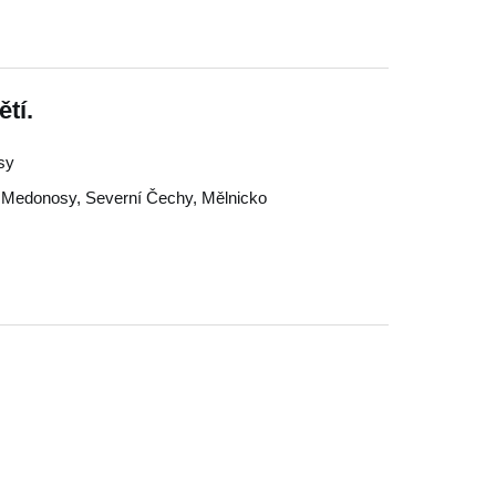
tí.
isy
,
Medonosy
,
Severní Čechy
,
Mělnicko