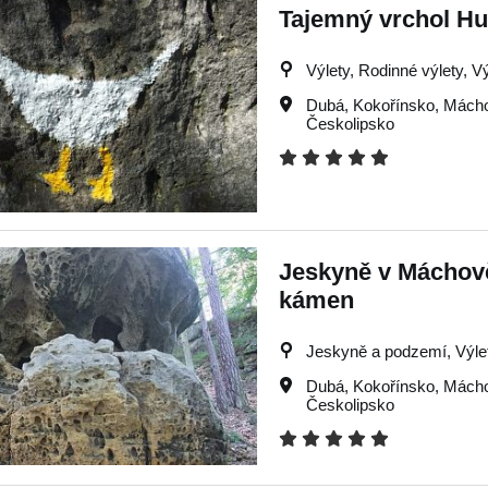
Tajemný vrchol H
Výlety, Rodinné výlety, V
Dubá
,
Kokořínsko
,
Mácho
Českolipsko
Jeskyně v Máchově 
kámen
Jeskyně a podzemí, Výlety
Dubá
,
Kokořínsko
,
Mácho
Českolipsko