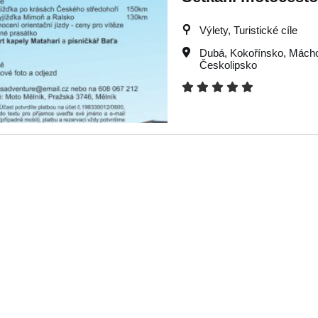
Výlety, Turistické cíle
Dubá
,
Kokořínsko
,
Mácho
Českolipsko