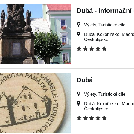
Dubá - informační
Výlety, Turistické cíle
Dubá
,
Kokořínsko
,
Mácho
Českolipsko
Dubá
Výlety, Turistické cíle
Dubá
,
Kokořínsko
,
Mácho
Českolipsko