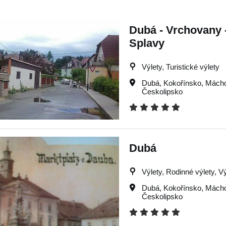
Dubá - Vrchovany -
Splavy
Výlety, Turistické výlety
Dubá
,
Kokořínsko
,
Mácho
Českolipsko
Dubá
Výlety, Rodinné výlety, Vý
Dubá
,
Kokořínsko
,
Mácho
Českolipsko