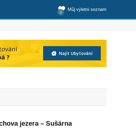
Můj výletní seznam
0
tování
Najít Ubytování
bá ?
hova jezera – Sušárna