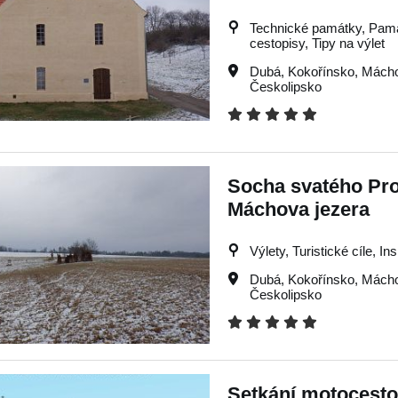
Technické památky, Památk
cestopisy, Tipy na výlet
Dubá
,
Kokořínsko
,
Mácho
Českolipsko
Socha svatého Pr
Máchova jezera
Výlety, Turistické cíle, In
Dubá
,
Kokořínsko
,
Mácho
Českolipsko
Setkání motocest