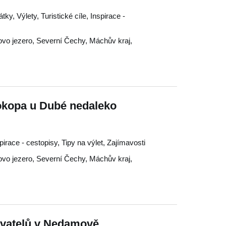
y, Výlety, Turistické cíle, Inspirace -
vo jezero
,
Severní Čechy
,
Máchův kraj
,
okopa u Dubé nedaleko
spirace - cestopisy, Tipy na výlet, Zajímavosti
vo jezero
,
Severní Čechy
,
Máchův kraj
,
ovatelů v Nedamově