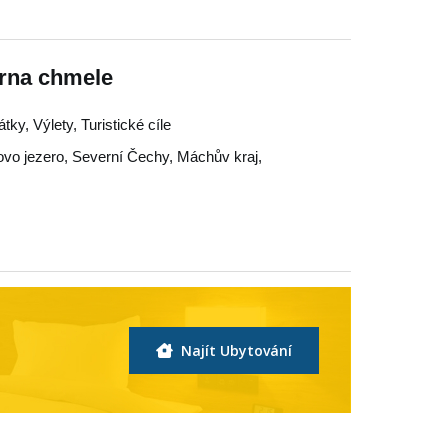
rna chmele
y, Výlety, Turistické cíle
vo jezero
,
Severní Čechy
,
Máchův kraj
,
Najít Ubytování