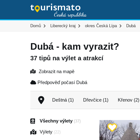
Domů
Liberecký kraj
okres Česká Lípa
Dubá
Dubá - kam vyrazit?
37 tipů na výlet a atrakcí
Zobrazit na mapě
Předpověď počasí Dubá
Deštná (1)
Dřevčice (1)
Křenov (2)
Všechny výlety
(37)
Výlety
(22)