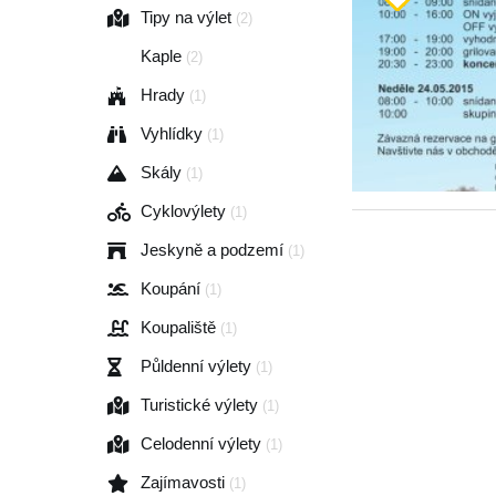
Tipy na výlet
(2)
Kaple
(2)
Hrady
(1)
Vyhlídky
(1)
Skály
(1)
Cyklovýlety
(1)
Jeskyně a podzemí
(1)
Koupání
(1)
Koupaliště
(1)
Půldenní výlety
(1)
Turistické výlety
(1)
Celodenní výlety
(1)
Zajímavosti
(1)