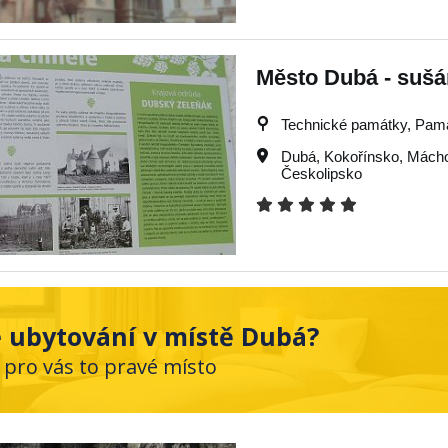
Město Dubá - sušá
Technické památky, Památk
Dubá
,
Kokořínsko
,
Mácho
Českolipsko
 ubytování v místě Dubá?
 pro vás to pravé místo