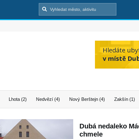
Hledáte uby
v místě Du
Lhota (2)
Nedvězí (4)
Nový Berštejn (4)
Zakšín (1)
Dubá nedaleko Mác
chmele