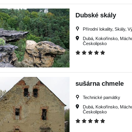
Dubské skály
Přírodní lokality, Skály, V
Dubá
,
Kokořínsko
,
Mácho
Českolipsko
sušárna chmele
Technické památky
Dubá
,
Kokořínsko
,
Mácho
Českolipsko