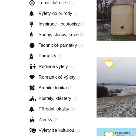
Turistické cíle
(12)
Výlety do přírody
(7)
Inspirace - cestopisy
(5)
Sochy, sloupy, kříže
(5)
Technické památky
(3)
Památky
(3)
Rodinné výlety
(3)
Romantické výlety
(3)
Architektonika
(2)
Kostely, kláštery
(2)
Přírodní lokality
(2)
Zámky
(2)
Výlety za kulturou
(2)