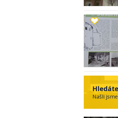
Hledáte
Našli jsme