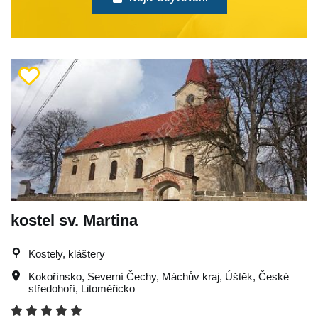
kostel sv. Martina
Kostely, kláštery
Kokořínsko
,
Severní Čechy
,
Máchův kraj
,
Úštěk
,
České
středohoří
,
Litoměřicko