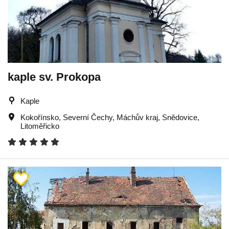
kaple sv. Prokopa
Kaple
Kokořínsko
,
Severní Čechy
,
Máchův kraj
,
Snědovice
,
Litoměřicko