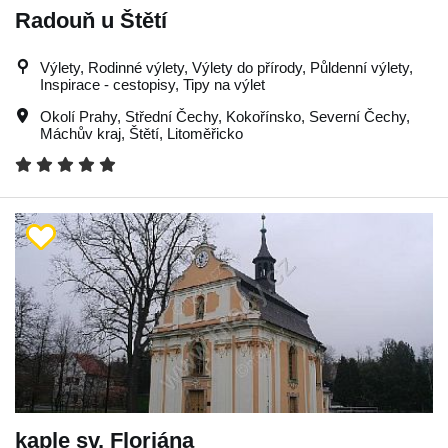
Radouň u Štětí
Výlety, Rodinné výlety, Výlety do přírody, Půldenní výlety,
Inspirace - cestopisy, Tipy na výlet
Okolí Prahy
,
Střední Čechy
,
Kokořínsko
,
Severní Čechy
,
Máchův kraj
,
Štětí
,
Litoměřicko
kaple sv. Floriána