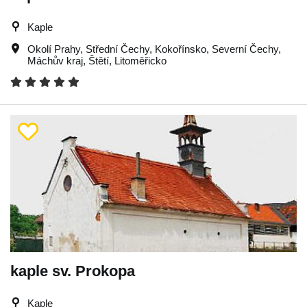
Kaple
Okolí Prahy
,
Střední Čechy
,
Kokořínsko
,
Severní Čechy
,
Máchův kraj
,
Štětí
,
Litoměřicko
kaple sv. Prokopa
Kaple