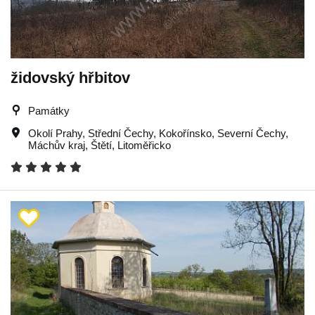
židovský hřbitov
Památky
Okolí Prahy
,
Střední Čechy
,
Kokořínsko
,
Severní Čechy
,
Máchův kraj
,
Štětí
,
Litoměřicko