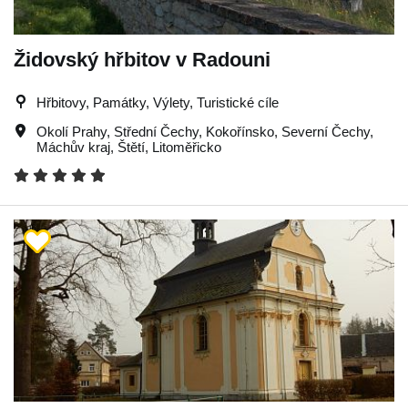
Židovský hřbitov v Radouni
Hřbitovy, Památky, Výlety, Turistické cíle
Okolí Prahy
,
Střední Čechy
,
Kokořínsko
,
Severní Čechy
,
Máchův kraj
,
Štětí
,
Litoměřicko