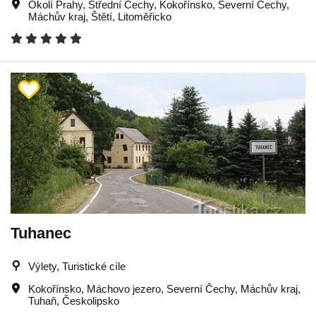
Okolí Prahy
,
Střední Čechy
,
Kokořínsko
,
Severní Čechy
,
Máchův kraj
,
Štětí
,
Litoměřicko
Tuhanec
Výlety, Turistické cíle
Kokořínsko
,
Máchovo jezero
,
Severní Čechy
,
Máchův kraj
,
Tuhaň
,
Českolipsko