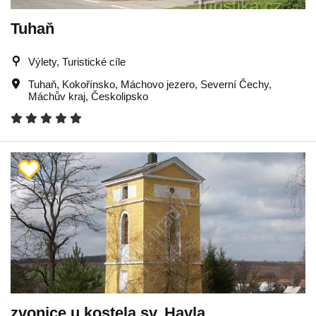
Tuhaň
Výlety, Turistické cíle
Tuhaň
,
Kokořínsko
,
Máchovo jezero
,
Severní Čechy
,
Máchův kraj
,
Českolipsko
zvonice u kostela sv. Havla