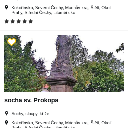
Kokořínsko
,
Severní Čechy
,
Máchův kraj
,
Štětí
,
Okolí
Prahy
,
Střední Čechy
,
Litoměřicko
socha sv. Prokopa
Sochy, sloupy, kříže
Kokořínsko
,
Severní Čechy
,
Máchův kraj
,
Štětí
,
Okolí
Prahy
,
Střední Čechy
,
Litoměřicko