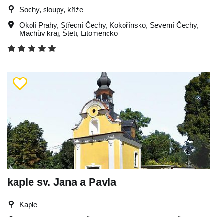
Sochy, sloupy, kříže
Okolí Prahy
,
Střední Čechy
,
Kokořínsko
,
Severní Čechy
,
Máchův kraj
,
Štětí
,
Litoměřicko
kaple sv. Jana a Pavla
Kaple