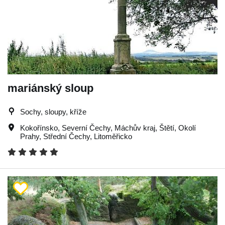
mariánský sloup
Sochy, sloupy, kříže
Kokořínsko
,
Severní Čechy
,
Máchův kraj
,
Štětí
,
Okolí
Prahy
,
Střední Čechy
,
Litoměřicko