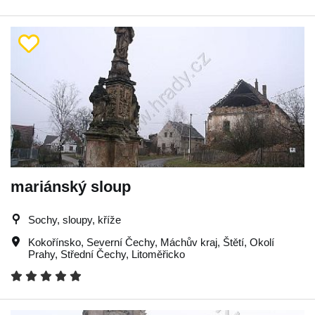
mariánský sloup
Sochy, sloupy, kříže
Kokořínsko
,
Severní Čechy
,
Máchův kraj
,
Štětí
,
Okolí
Prahy
,
Střední Čechy
,
Litoměřicko