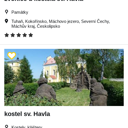
Památky
Tuhaň
,
Kokořínsko
,
Máchovo jezero
,
Severní Čechy
,
Máchův kraj
,
Českolipsko
kostel sv. Havla
Kostely, kláštery