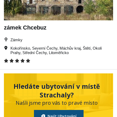
zámek Chcebuz
Zámky
Kokořínsko
,
Severní Čechy
,
Máchův kraj
,
Štětí
,
Okolí
Prahy
,
Střední Čechy
,
Litoměřicko
Hledáte ubytování v místě
Strachaly?
Našli jsme pro vás to pravé místo
Najít Ubytování