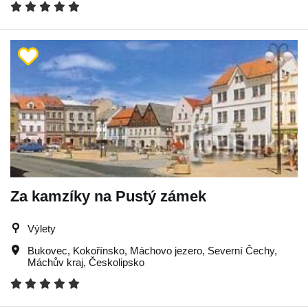
Za kamzíky na Pustý zámek
Výlety
Bukovec
,
Kokořínsko
,
Máchovo jezero
,
Severní Čechy
,
Máchův kraj
,
Českolipsko