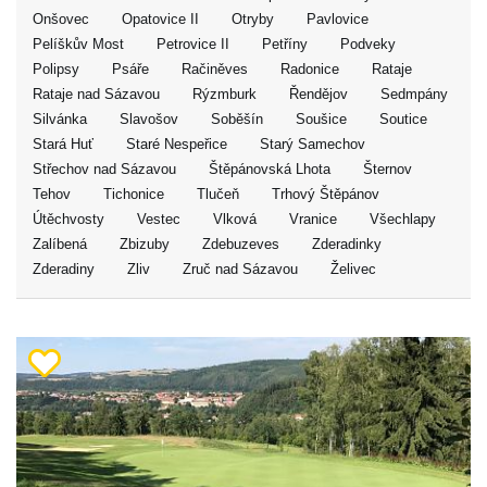
Onšovec
Opatovice II
Otryby
Pavlovice
Pelíškův Most
Petrovice II
Petříny
Podveky
Polipsy
Psáře
Račiněves
Radonice
Rataje
Rataje nad Sázavou
Rýzmburk
Řendějov
Sedmpány
Silvánka
Slavošov
Soběšín
Soušice
Soutice
Stará Huť
Staré Nespeřice
Starý Samechov
Střechov nad Sázavou
Štěpánovská Lhota
Šternov
Tehov
Tichonice
Tlučeň
Trhový Štěpánov
Útěchvosty
Vestec
Vlková
Vranice
Všechlapy
Zalíbená
Zbizuby
Zdebuzeves
Zderadinky
Zderadiny
Zliv
Zruč nad Sázavou
Želivec