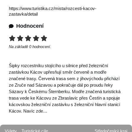
https://www.turistika.cz/mista/rozcesti-kacov-
zastavka/detail
Hodnocení
Na základě
0
hodnocení.
Šipky rozcestníku stojícího u silnice před železniční
zastávkou Kácov upřesňují směr červeně a modře
značené trasy. Červená trasa sem z jihovýchodu přichází
ze Zruče nad Sázavou a pokračuje dál po proudu řeky
Sázavy k Českému Šternberku. Modře značená turistická
trasa vede ke Kácovu ze Zbraslavic přes Čestín a spojuje
kácovskou železniční zastávku s železniční hlavní stanicí
Kácov. Navíc zde…
Výlety
Turistické cíle
Středočeský kraj