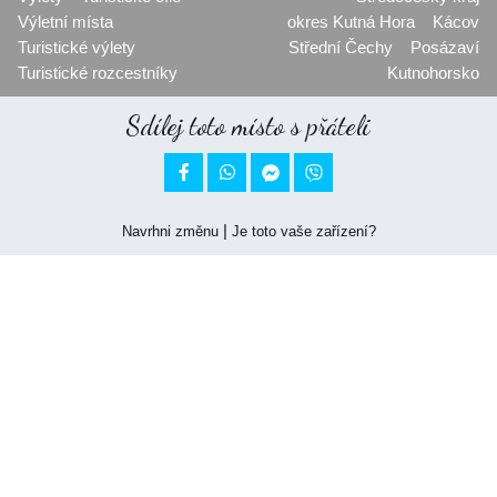
Výletní místa
okres Kutná Hora
Kácov
Turistické výlety
Střední Čechy
Posázaví
Turistické rozcestníky
Kutnohorsko
Sdílej toto místo s přáteli


|
Navrhni změnu
Je toto vaše zařízení?