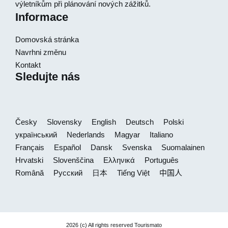
výletníkům při plánování nových zážitků.
Informace
Domovská stránka
Navrhni změnu
Kontakt
Sledujte nás
Česky
Slovensky
English
Deutsch
Polski
український
Nederlands
Magyar
Italiano
Français
Español
Dansk
Svenska
Suomalainen
Hrvatski
Slovenščina
Ελληνικά
Português
Română
Русский
日本
Tiếng Việt
中国人
2026 (c) All rights reserved Tourismato