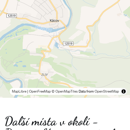
MapLibre
|
OpenFreeMap
© OpenMapTiles
Data from
OpenStreetMap
Další místa v okolí -