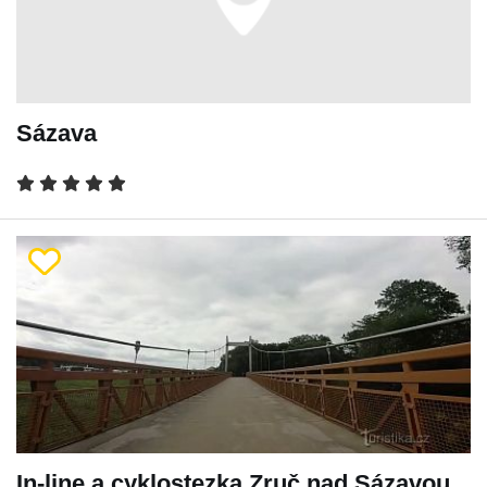
Sázava
In-line a cyklostezka Zruč nad Sázavou