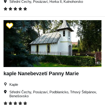
Střední Čechy
,
Posázaví
,
Horka II
,
Kutnohorsko
kaple Nanebevzetí Panny Marie
Kaple
Střední Čechy
,
Posázaví
,
Podblanicko
,
Trhový Štěpánov
,
Benešovsko