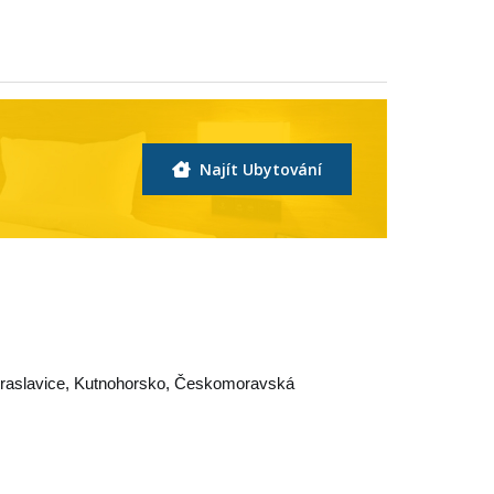
Najít Ubytování
raslavice
,
Kutnohorsko
,
Českomoravská