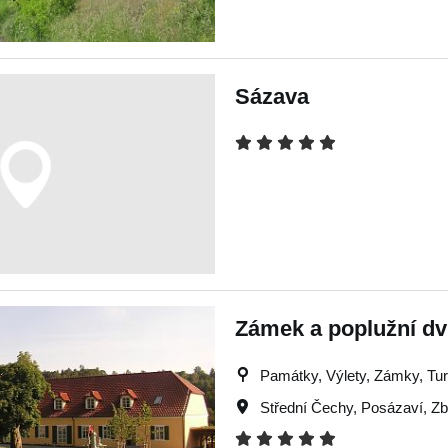
Sázava
Zámek a poplužní dv
Památky, Výlety, Zámky, Turi
Střední Čechy
,
Posázaví
,
Zb