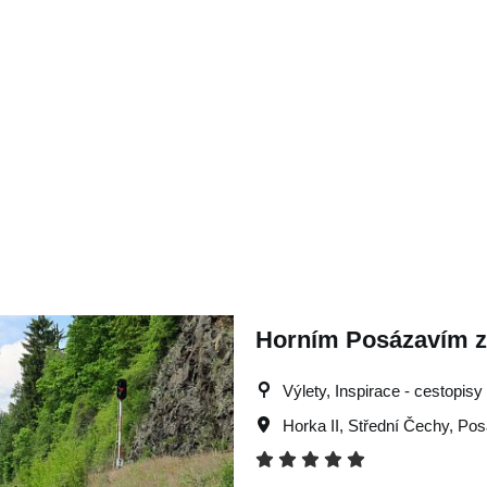
Horním Posázavím z 
Výlety, Inspirace - cestopisy
Horka II
,
Střední Čechy
,
Pos