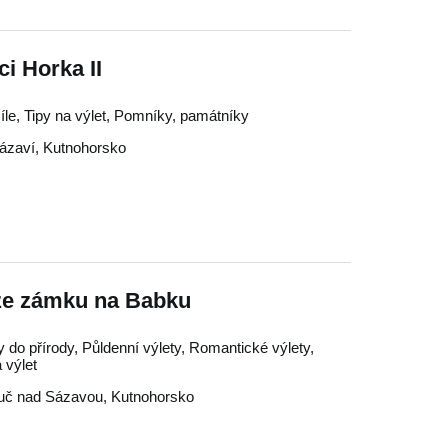
i Horka II
cíle, Tipy na výlet, Pomníky, památníky
ázaví
,
Kutnohorsko
 ze zámku na Babku
y do přírody, Půldenní výlety, Romantické výlety,
 výlet
uč nad Sázavou
,
Kutnohorsko