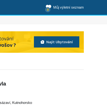
Můj výletní seznam
0
tování
Najít Ubytování
vošov ?
vla
sázaví
,
Kutnohorsko