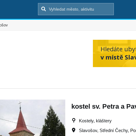
ošov
Hledáte uby
v místě Sla
kostel sv. Petra a Pa
Kostely, kláštery
Slavošov
,
Střední Čechy
,
Po