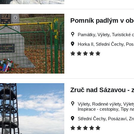
Pomník padlým v obc
Památky, Výlety, Turistické 
Horka II
,
Střední Čechy
,
Pos
Zruč nad Sázavou -
Výlety, Rodinné výlety, Výlet
Inspirace - cestopisy, Tipy na
Střední Čechy
,
Posázaví
,
Zr