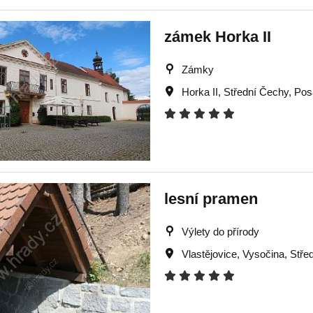
zámek Horka II
Zámky
Horka II
,
Střední Čechy
,
Pos
lesní pramen
Výlety do přírody
Vlastějovice
,
Vysočina
,
Stře