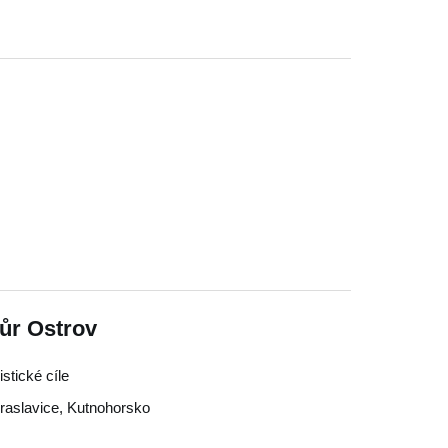
ůr Ostrov
stické cíle
raslavice
,
Kutnohorsko