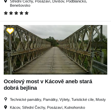
Střední Čechy
,
Posázaví
,
Divišov
,
Podblanicko
,
Benešovsko
Ocelový most v Kácově aneb stará
dobrá bejlina
Technické památky, Památky, Výlety, Turistické cíle, Mosty
Kácov
,
Střední Čechy
,
Posázaví
,
Kutnohorsko