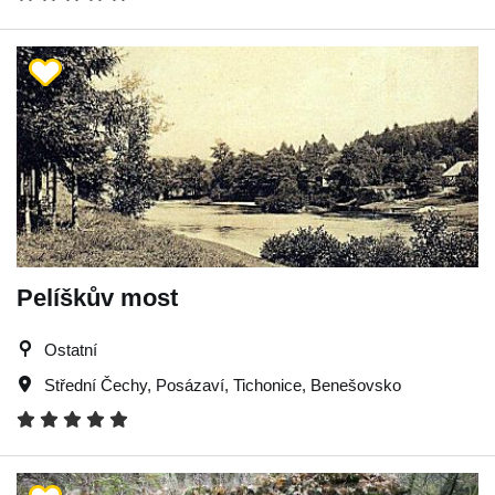
Pelíškův most
Ostatní
Střední Čechy
,
Posázaví
,
Tichonice
,
Benešovsko