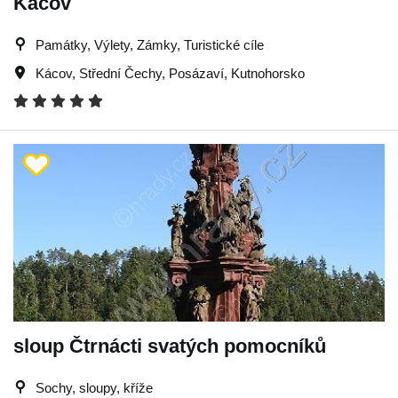
Kácov
Památky, Výlety, Zámky, Turistické cíle
Kácov
,
Střední Čechy
,
Posázaví
,
Kutnohorsko
sloup Čtrnácti svatých pomocníků
Sochy, sloupy, kříže