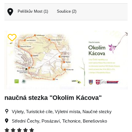
Pelíškův Most (1)
Soušice (2)
naučná stezka "Okolím Kácova"
Výlety, Turistické cíle, Výletní místa, Naučné stezky
Střední Čechy
,
Posázaví
,
Tichonice
,
Benešovsko