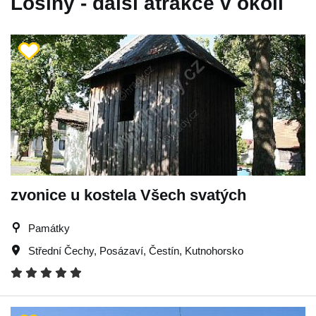
Losiny - další atrakce v okolí
zvonice u kostela Všech svatých
Památky
Střední Čechy
,
Posázaví
,
Čestín
,
Kutnohorsko