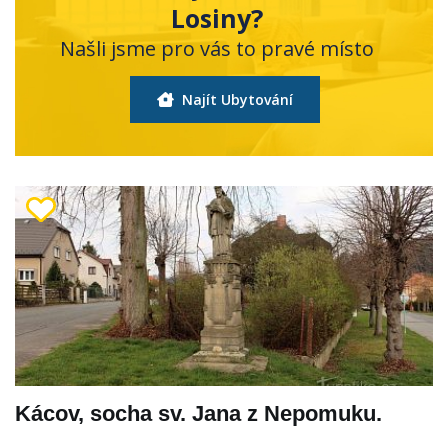
Losiny?
Našli jsme pro vás to pravé místo
Najít Ubytování
Kácov, socha sv. Jana z Nepomuku.