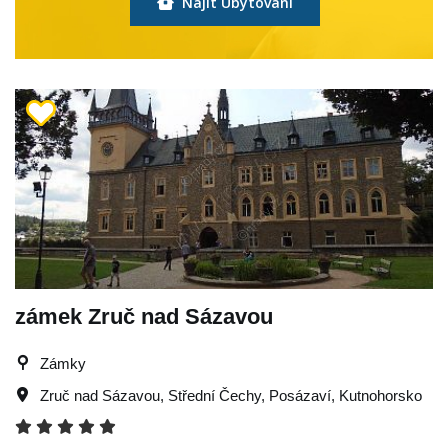
Najít Ubytování
zámek Zruč nad Sázavou
Zámky
Zruč nad Sázavou
,
Střední Čechy
,
Posázaví
,
Kutnohorsko