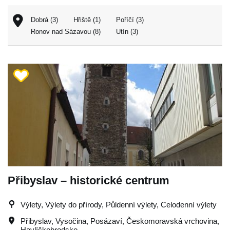
Dobrá (3)
Hřiště (1)
Poříčí (3)
Ronov nad Sázavou (8)
Utín (3)
Přibyslav – historické centrum
Výlety, Výlety do přírody, Půldenní výlety, Celodenní výlety
Přibyslav
,
Vysočina
,
Posázaví
,
Českomoravská vrchovina
,
Havlíčkobrodsko