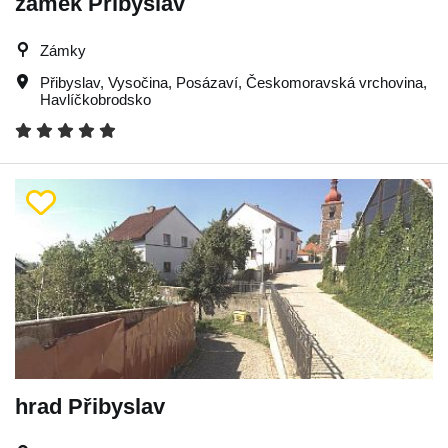
zámek Přibyslav
Zámky
Přibyslav
,
Vysočina
,
Posázaví
,
Českomoravská vrchovina
,
Havlíčkobrodsko
hrad Přibyslav