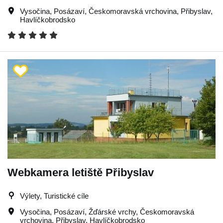
Vysočina
,
Posázaví
,
Českomoravská vrchovina
,
Přibyslav
,
Havlíčkobrodsko
Webkamera letiště Přibyslav
Výlety, Turistické cíle
Vysočina
,
Posázaví
,
Žďárské vrchy
,
Českomoravská
vrchovina
,
Přibyslav
,
Havlíčkobrodsko