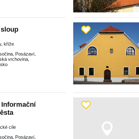
 sloup
, kříže
sočina
,
Posázaví
,
ká vrchovina
,
dsko
- Informační
ěsta
ické cíle
sočina
,
Posázaví
,