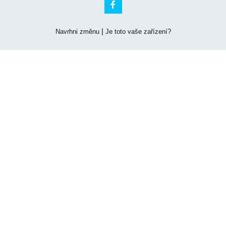

|
Navrhni změnu
Je toto vaše zařízení?