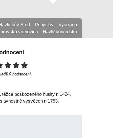
Havlíčkův Brod
Přibyslav
Vysočina
ravská vrchovina
Havlíčkobrodsko
odnocení
kladě
0
hodnocení.
, těžce poškozeného husity r. 1424,
 slavnostně vysvěcen r. 1753.