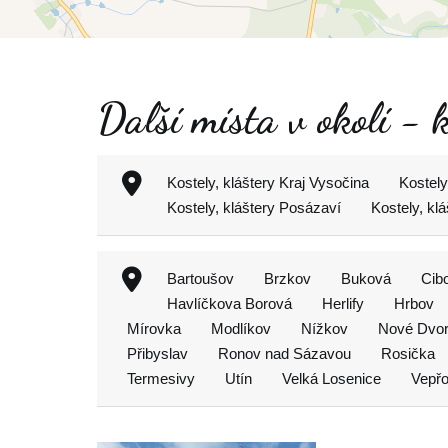
Další místa v okolí - k
Kostely, kláštery Kraj Vysočina
Kostely
Kostely, kláštery Posázaví
Kostely, k
Bartoušov
Brzkov
Buková
Cibo
Havlíčkova Borová
Herlify
Hrbov
Mírovka
Modlíkov
Nížkov
Nové Dvo
Přibyslav
Ronov nad Sázavou
Rosička
Termesivy
Utín
Velká Losenice
Vepř