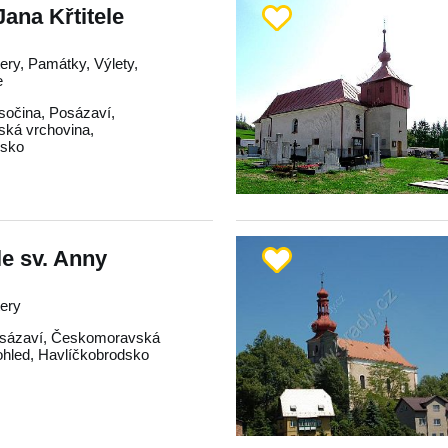
Jana Křtitele
tery, Památky, Výlety,
e
sočina
,
Posázaví
,
ká vrchovina
,
dsko
le sv. Anny
tery
sázaví
,
Českomoravská
ohled
,
Havlíčkobrodsko