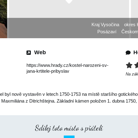
Kraj Vysočina
okres 
Posázaví
Českomo
Web
H
https://www.hrady.cz/kostel-narozeni-sv-
jana-krtitele-pribyslav
Na zá
l byl nově vystavěn v letech 1750-1753 na místě staršího gotického
a Maxmiliána z Ditrichštejna. Základní kámen položen 1. dubna 1750,
Sdílej toto místo s přáteli