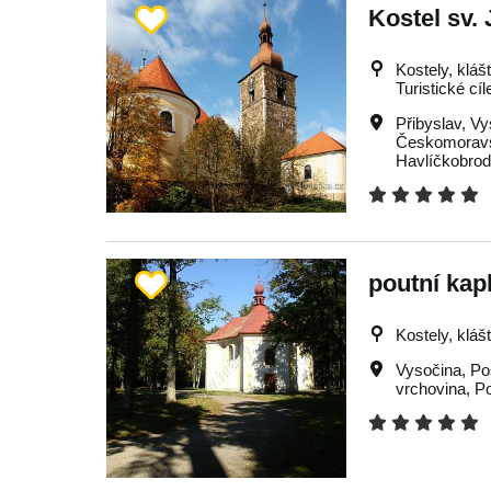
Kostel sv. 
Kostely, kláš
Turistické cíl
Přibyslav
,
Vy
Českomoravs
Havlíčkobro
poutní kap
Kostely, kláš
Vysočina
,
Po
vrchovina
,
P