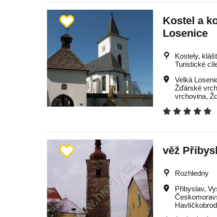
Kostel a k
Losenice
Kostely, kláš
Turistické cíl
Velká Loseni
Žďárské vrc
vrchovina
,
Ž
věž Přibys
Rozhledny
Přibyslav
,
Vy
Českomoravs
Havlíčkobro