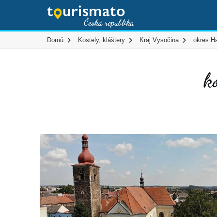
Domů
Kostely, kláštery
Kraj Vysočina
okres H
k