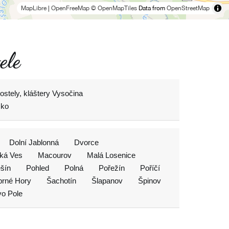
MapLibre
|
OpenFreeMap
© OpenMapTiles
Data from
OpenStreetMap
ele
ostely, kláštery Vysočina
sko
Dolní Jablonná
Dvorce
tká Ves
Macourov
Malá Losenice
šín
Pohled
Polná
Pořežín
Poříčí
íbrné Hory
Šachotín
Šlapanov
Špinov
vo Pole