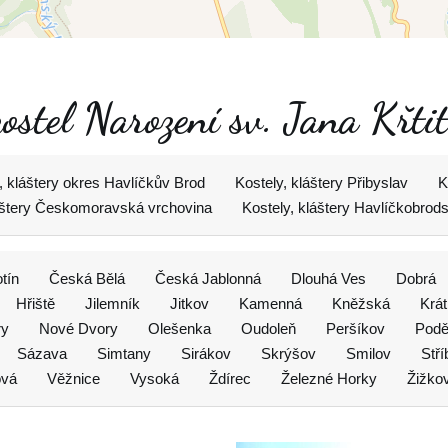
ostel Narození sv. Jana Křtit
, kláštery okres Havlíčkův Brod
Kostely, kláštery Přibyslav
K
láštery Českomoravská vrchovina
Kostely, kláštery Havlíčkobrod
tín
Česká Bělá
Česká Jablonná
Dlouhá Ves
Dobrá
Hřiště
Jilemník
Jitkov
Kamenná
Kněžská
Krá
ry
Nové Dvory
Olešenka
Oudoleň
Peršíkov
Podě
Sázava
Simtany
Sirákov
Skrýšov
Smilov
Stř
ová
Věžnice
Vysoká
Ždírec
Železné Horky
Žižko