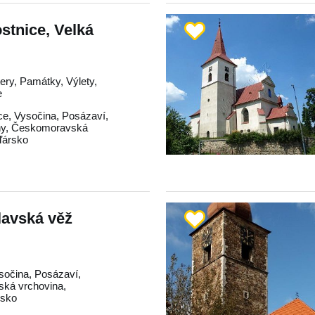
ostnice, Velká
tery, Památky, Výlety,
e
ce
,
Vysočina
,
Posázaví
,
hy
,
Českomoravská
ďársko
lavská věž
sočina
,
Posázaví
,
ká vrchovina
,
dsko