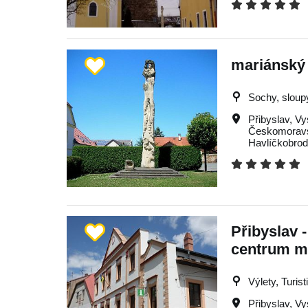
mariánský
Sochy, sloupy
Přibyslav
,
Vy
Českomoravs
Havlíčkobro
Přibyslav 
centrum m
Výlety, Turist
Přibyslav
,
Vy