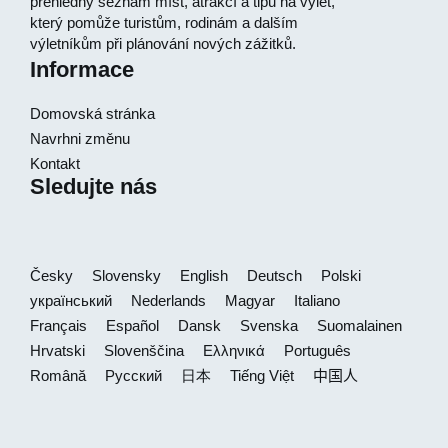
přehledný seznam míst, atrakcí a tipů na výlet,
který pomůže turistům, rodinám a dalším
výletníkům při plánování nových zážitků.
Informace
Domovská stránka
Navrhni změnu
Kontakt
Sledujte nás
Česky
Slovensky
English
Deutsch
Polski
український
Nederlands
Magyar
Italiano
Français
Español
Dansk
Svenska
Suomalainen
Hrvatski
Slovenščina
Ελληνικά
Português
Română
Русский
日本
Tiếng Việt
中国人