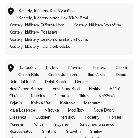
Kostely, kláštery Kraj Vysočina
Kostely, kláštery okres Havlíčkův Brod
Kostely, kláštery Stříbrné Hory
Kostely, kláštery Vysočina
Kostely, kláštery Posázaví
Kostely, kláštery Českomoravská vrchovina
Kostely, kláštery Havlíčkobrodsko
Bartoušov
Brzkov
Břevnice
Buková
Cibotín
Česká Bělá
Česká Jablonná
Dlouhá Ves
Dobrá
Dolní Jablonná
Dolní Krupá
Dvorce
Havlíčkova Borová
Havlíčkův Brod
Herlify
Hřiště
Chrást
Jahodov
Jilemník
Jitkov
Kněžská
Kojetín
Krátká Ves
Květnov
Macourov
Malá Losenice
Mírovka
Modlíkov
Nové Dvory
Olešenka
Oudoleň
Peršíkov
Počátky
Pohled
Pořežín
Poříčí
Přibyslav
Ronov nad Sázavou
Rozsochatec
Simtany
Slavětín
Smilov