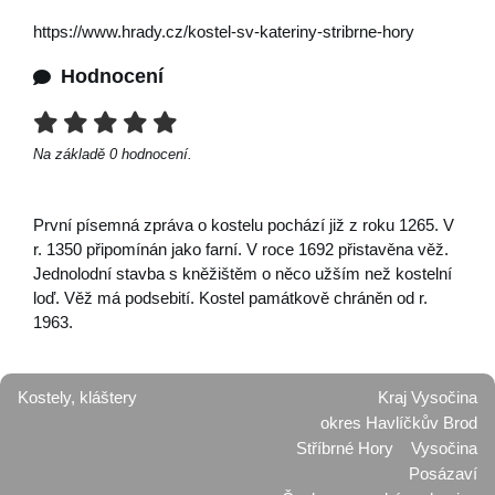
https://www.hrady.cz/kostel-sv-kateriny-stribrne-hory
Hodnocení
Na základě
0
hodnocení.
První písemná zpráva o kostelu pochází již z roku 1265. V
r. 1350 připomínán jako farní. V roce 1692 přistavěna věž.
Jednolodní stavba s kněžištěm o něco užším než kostelní
loď. Věž má podsebití. Kostel památkově chráněn od r.
1963.
Kostely, kláštery
Kraj Vysočina
okres Havlíčkův Brod
Stříbrné Hory
Vysočina
Posázaví