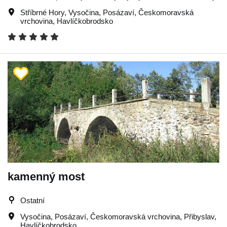
Stříbrné Hory
,
Vysočina
,
Posázaví
,
Českomoravská
vrchovina
,
Havlíčkobrodsko
kamenný most
Ostatní
Vysočina
,
Posázaví
,
Českomoravská vrchovina
,
Přibyslav
,
Havlíčkobrodsko