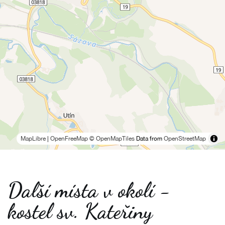
MapLibre
|
OpenFreeMap
© OpenMapTiles
Data from
OpenStreetMap
Další místa v okolí -
kostel sv. Kateřiny