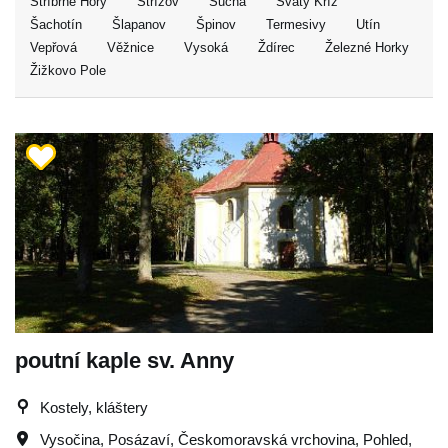
Stříbrné Hory
Střížov
Suchá
Svatý Kříž
Šachotín
Šlapanov
Špinov
Termesivy
Utín
Vepřová
Věžnice
Vysoká
Ždírec
Železné Horky
Žižkovo Pole
poutní kaple sv. Anny
Kostely, kláštery
Vysočina
,
Posázaví
,
Českomoravská vrchovina
,
Pohled
,