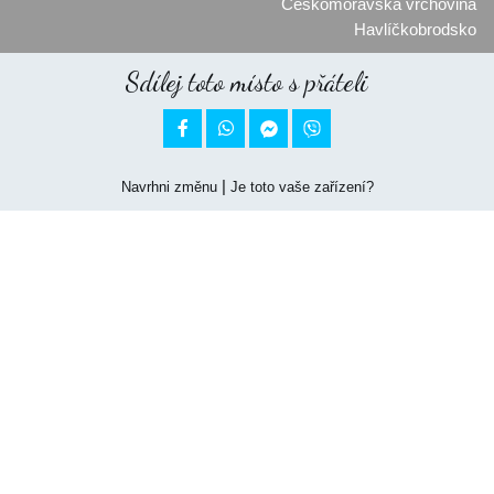
Českomoravská vrchovina
Havlíčkobrodsko
Sdílej toto místo s přáteli


|
Navrhni změnu
Je toto vaše zařízení?