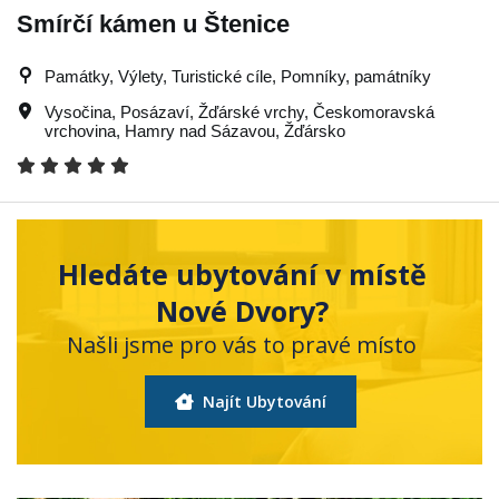
Smírčí kámen u Štenice
Památky, Výlety, Turistické cíle, Pomníky, památníky
Vysočina
,
Posázaví
,
Žďárské vrchy
,
Českomoravská
vrchovina
,
Hamry nad Sázavou
,
Žďársko
Hledáte ubytování v místě
Nové Dvory?
Našli jsme pro vás to pravé místo
Najít Ubytování