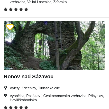
vrchovina
,
Velká Losenice
,
Žďársko
Ronov nad Sázavou
Výlety, Zříceniny, Turistické cíle
Vysočina
,
Posázaví
,
Českomoravská vrchovina
,
Přibyslav
,
Havlíčkobrodsko