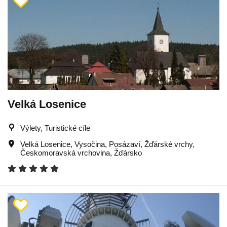
Velká Losenice
Výlety, Turistické cíle
Velká Losenice
,
Vysočina
,
Posázaví
,
Žďárské vrchy
,
Českomoravská vrchovina
,
Žďársko