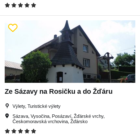
Ze Sázavy na Rosičku a do Žďáru
Výlety, Turistické výlety
Sázava
,
Vysočina
,
Posázaví
,
Žďárské vrchy
,
Českomoravská vrchovina
,
Žďársko