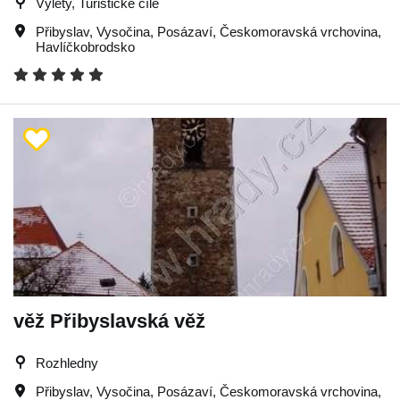
Výlety, Turistické cíle
Přibyslav
,
Vysočina
,
Posázaví
,
Českomoravská vrchovina
,
Havlíčkobrodsko
věž Přibyslavská věž
Rozhledny
Přibyslav
,
Vysočina
,
Posázaví
,
Českomoravská vrchovina
,