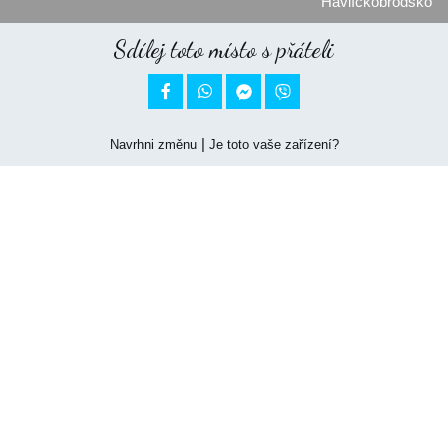
Havlíčkobrodsko
Sdílej toto místo s přáteli


|
Navrhni změnu
Je toto vaše zařízení?