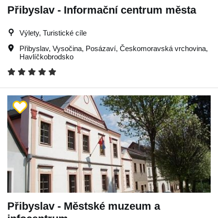
Přibyslav - Informační centrum města
Výlety, Turistické cíle
Přibyslav
,
Vysočina
,
Posázaví
,
Českomoravská vrchovina
,
Havlíčkobrodsko
Přibyslav - Městské muzeum a