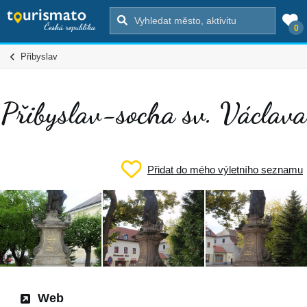
0
Přibyslav
Přibyslav-socha sv. Václava
Přidat do mého výletního seznamu
Web