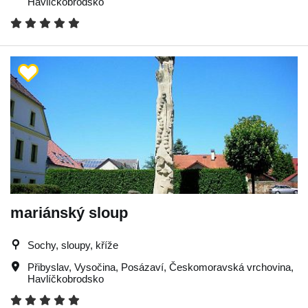
Havlíčkobrodsko
mariánský sloup
Sochy, sloupy, kříže
Přibyslav
,
Vysočina
,
Posázaví
,
Českomoravská vrchovina
,
Havlíčkobrodsko