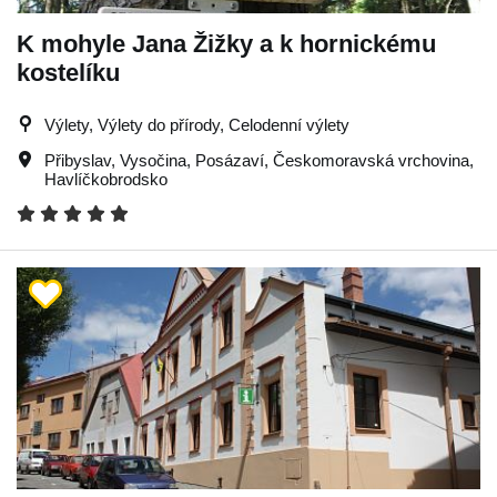
K mohyle Jana Žižky a k hornickému
kostelíku
Výlety, Výlety do přírody, Celodenní výlety
Přibyslav
,
Vysočina
,
Posázaví
,
Českomoravská vrchovina
,
Havlíčkobrodsko