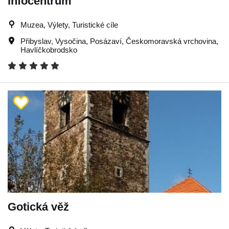
infocentrum
Muzea, Výlety, Turistické cíle
Přibyslav
,
Vysočina
,
Posázaví
,
Českomoravská vrchovina
,
Havlíčkobrodsko
Gotická věž