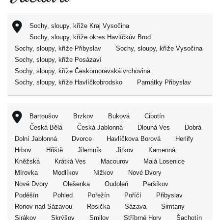
Sochy, sloupy, kříže Kraj Vysočina
Sochy, sloupy, kříže okres Havlíčkův Brod
Sochy, sloupy, kříže Přibyslav
Sochy, sloupy, kříže Vysočina
Sochy, sloupy, kříže Posázaví
Sochy, sloupy, kříže Českomoravská vrchovina
Sochy, sloupy, kříže Havlíčkobrodsko
Památky Přibyslav
Bartoušov
Brzkov
Buková
Cibotín
Česká Bělá
Česká Jablonná
Dlouhá Ves
Dobrá
Dolní Jablonná
Dvorce
Havlíčkova Borová
Herlify
Hrbov
Hřiště
Jilemník
Jitkov
Kamenná
Kněžská
Krátká Ves
Macourov
Malá Losenice
Mírovka
Modlíkov
Nížkov
Nové Dvory
Nové Dvory
Olešenka
Oudoleň
Peršíkov
Poděšín
Pohled
Pořežín
Poříčí
Přibyslav
Ronov nad Sázavou
Rosička
Sázava
Simtany
Sirákov
Skrýšov
Smilov
Stříbrné Hory
Šachotín