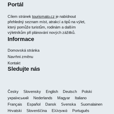
Portál
Cílem stránek
tourismato.cz
je nabídnout
přehledný seznam míst, atrakcí a tipů na výlet,
který pomůže turistům, rodinám a dalším
výletníkům při plánování nových zážitků.
Informace
Domovská stránka
Navrhni změnu
Kontakt
Sledujte nás
Česky
Slovensky
English
Deutsch
Polski
український
Nederlands
Magyar
Italiano
Français
Español
Dansk
Svenska
Suomalainen
Hrvatski
Slovenščina
Ελληνικά
Português