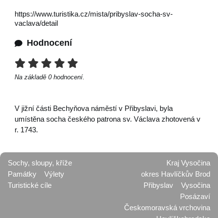
https://www.turistika.cz/mista/pribyslav-socha-sv-
vaclava/detail
Hodnocení
Na základě
0
hodnocení.
V jižní části Bechyňova náměstí v Přibyslavi, byla
umístěna socha českého patrona sv. Václava zhotovená v
r. 1743.
Sochy, sloupy, kříže
Kraj Vysočina
Památky
Výlety
okres Havlíčkův Brod
Turistické cíle
Přibyslav
Vysočina
Posázaví
Českomoravská vrchovina