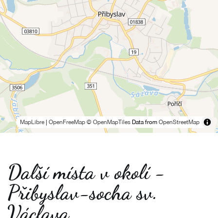
MapLibre
|
OpenFreeMap
© OpenMapTiles
Data from
OpenStreetMap
Další místa v okolí -
Přibyslav-socha sv.
Václava