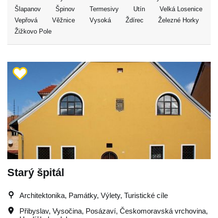
Šlapanov
Špinov
Termesivy
Utín
Velká Losenice
Vepřová
Věžnice
Vysoká
Ždírec
Železné Horky
Žižkovo Pole
Starý špitál
Architektonika, Památky, Výlety, Turistické cíle
Přibyslav
,
Vysočina
,
Posázaví
,
Českomoravská vrchovina
,