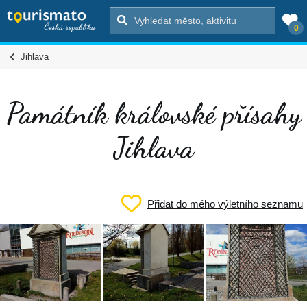
0
Jihlava
Památník královské přísahy
Jihlava
Přidat do mého výletního seznamu