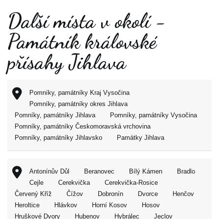
Další místa v okolí -
Památník královské
přísahy Jihlava
Pomníky, památníky Kraj Vysočina
Pomníky, památníky okres Jihlava
Pomníky, památníky Jihlava
Pomníky, památníky Vysočina
Pomníky, památníky Českomoravská vrchovina
Pomníky, památníky Jihlavsko
Památky Jihlava
Antonínův Důl
Beranovec
Bílý Kámen
Bradlo
Cejle
Cerekvička
Cerekvička-Rosice
Červený Kříž
Čížov
Dobronín
Dvorce
Henčov
Heroltice
Hlávkov
Horní Kosov
Hosov
Hruškové Dvory
Hubenov
Hybrálec
Jeclov