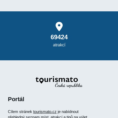
69424
atrakcí
Portál
Cílem stránek
tourismato.cz
je nabídnout
přehledný seznam míst, atrakcí a tipů na výlet,