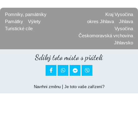
Pomníky, památníky
Kraj Vysočina
Památky
Výlety
okres Jihlava
Jihlava
Turistické cíle
Vysočina
Českomoravská vrchovina
Jihlavsko
Sdílej toto místo s přáteli


|
Navrhni změnu
Je toto vaše zařízení?