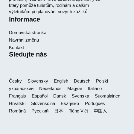
který pomůže turistům, rodinám a dalším
výletníkům při plánování nových zážitků.
Informace
Domovská stránka
Navrhni změnu
Kontakt
Sledujte nás
Česky
Slovensky
English
Deutsch
Polski
український
Nederlands
Magyar
Italiano
Français
Español
Dansk
Svenska
Suomalainen
Hrvatski
Slovenščina
Ελληνικά
Português
Română
Русский
日本
Tiếng Việt
中国人