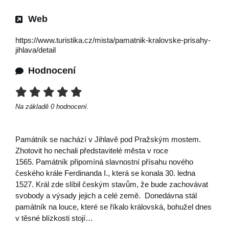
Web
https://www.turistika.cz/mista/pamatnik-kralovske-prisahy-
jihlava/detail
Hodnocení
Na základě
0
hodnocení.
Památník se nachází v Jihlavě pod Pražským mostem.
Zhotovit ho nechali představitelé města v roce
1565. Památník připomíná slavnostní přísahu nového
českého krále Ferdinanda I., která se konala 30. ledna
1527. Král zde slíbil českým stavům, že bude zachovávat
svobody a výsady jejich a celé země. Donedávna stál
památník na louce, které se říkalo královská, bohužel dnes
v těsné blízkosti stojí…