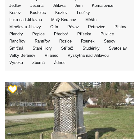
Jedlov
Ježená
Jihlava
Jiřín
Komárovice
Kosov
Kostelec
Kozlov
Loučky
Luka nad Jihlavou
Malý Beranov
Měšín
Mirošov u Jihlavy
Otín
Pávov
Petrovice
Pístov
Plandry
Popice
Předboř
Příseka
Puklice
Rančířov
Rantířov
Rosice
Rounek
Sasov
Smrčná
Staré Hory
Střítež
Studénky
Svatoslav
Velký Beranov
Vílanec
Vyskytná nad Jihlavou
Vysoká
Zborná
Ždírec