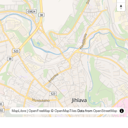
MapLibre
|
OpenFreeMap
© OpenMapTiles
Data from
OpenStreetMap