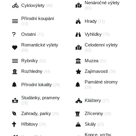
Nenáročné výlety
Cyklovýlety
(89)
(83)
Přírodní koupání
Hrady
(71)
(73)
Ostatní
Vyhlídky
(71)
(70)
Romantické výlety
Celodenní výlety
(69)
(62)
Rybníky
Muzea
(52)
(51)
Rozhledny
Zajímavosti
(44)
(38)
Památné stromy
Přírodní lokality
(29)
(29)
Studánky, prameny
Kláštery
(27)
(28)
Zahrady, parky
Zříceniny
(26)
(26)
Hřbitovy
Skály
(24)
(23)
Kopce, vrchy,