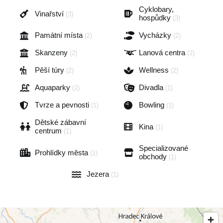
Cyklobary,
Vinařství
(3)
hospůdky
(3)
Památní místa
Vycházky
(2)
(2)
Skanzeny
Lanová centra
(2)
(2)
Pěší túry
Wellness
(2)
(2)
Aquaparky
Divadla
(2)
(1)
Tvrze a pevnosti
Bowling
(1)
(1)
Dětské zábavní
Kina
(1)
centrum
(1)
Specializované
Prohlídky města
(1)
obchody
(1)
Jezera
(1)