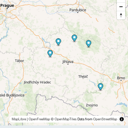
MapLibre
|
OpenFreeMap
© OpenMapTiles
Data from
OpenStreetMap