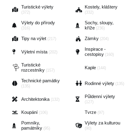
Turistické výlety
Kostely, kláštery
(372)
(332)
Výlety do přírody
Sochy, sloupy,
kříže
(316)
(236)
Tipy na výlet
Zámky
(217)
(204)
Inspirace -
Výletní místa
(202)
cestopisy
(160)
Turistické
Kaple
(144)
rozcestníky
(157)
Technické památky
Rodinné výlety
(135)
(135)
Půldenní výlety
Architektonika
(132)
(127)
Koupání
Tvrze
(106)
(97)
Pomníky,
Výlety za kulturou
památníky
(95)
(90)