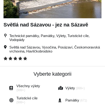
Světlá nad Sázavou - jez na Sázavě
Technické památky, Památky, Výlety, Turistické cíle,
Vodopády
Světlá nad Sázavou
,
Vysočina
,
Posázaví
,
Českomoravská
vrchovina
,
Havlíčkobrodsko
Vyberte kategorii
Všechny výlety
Výlety
(999+)
(999+)
Turistické cíle
Památky
(671)
(999+)