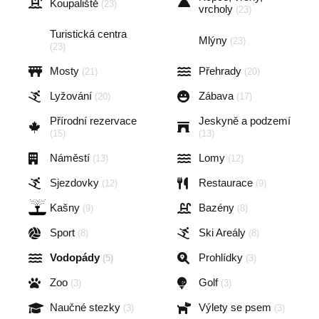
Koupaliště
(23)
vrcholy
(23)
Turistická centra
Mlýny
(23)
(23)
Mosty
Přehrady
(21)
(20)
Lyžování
Zábava
(20)
(17)
Přírodní rezervace
Jeskyně a podzemí
(15)
(13)
Náměstí
Lomy
(13)
(12)
Sjezdovky
Restaurace
(12)
(9)
Kašny
Bazény
(9)
(8)
Sport
Ski Areály
(8)
(8)
Vodopády
Prohlídky
(5)
(3)
Zoo
Golf
(3)
(3)
Naučné stezky
Výlety se psem
(3)
(3)