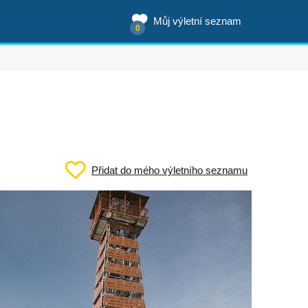
Můj výletní seznam
0
Přidat do mého výletního seznamu