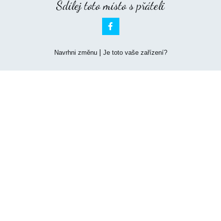
Sdílej toto místo s přáteli

|
Navrhni změnu
Je toto vaše zařízení?