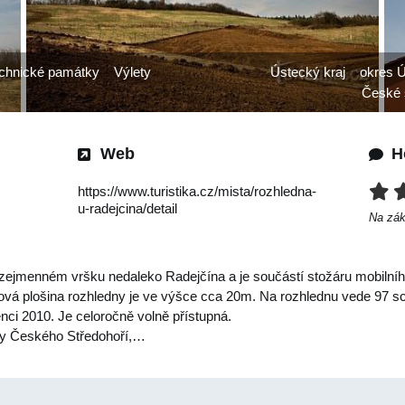
chnické památky
Výlety
Ústecký kraj
okres 
České 
Web
H
https://www.turistika.cz/mista/rozhledna-
u-radejcina/detail
Na zá
ejmenném vršku nedaleko Radejčína a je součástí stožáru mobilního
ová plošina rozhledny je ve výšce cca 20m. Na rozhlednu vede 97 sc
enci 2010. Je celoročně volně přístupná.
šky Českého Středohoří,…