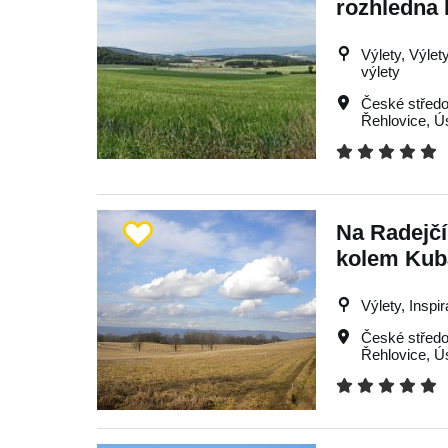
rozhledna 
Výlety, Výlet
výlety
České středo
Řehlovice
,
Ú
Na Radejč
kolem Kub
Výlety, Inspi
České středo
Řehlovice
,
Ú