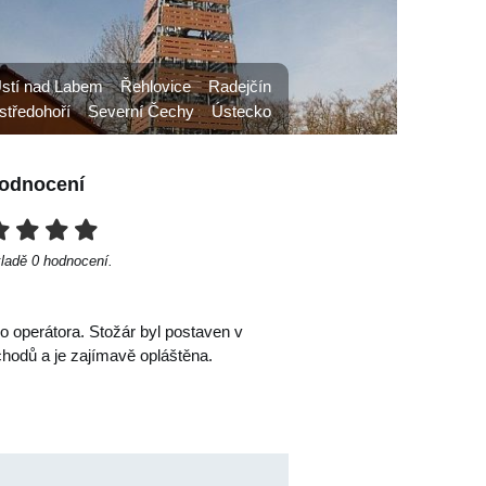
Ústí nad Labem
Řehlovice
Radejčín
středohoří
Severní Čechy
Ústecko
odnocení
kladě
0
hodnocení.
 operátora. Stožár byl postaven v
hodů a je zajímavě opláštěna.