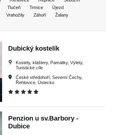
Tlučeň
Trmice
Újezd
Vrahožily
Záhoří
Žalany
Dubický kostelík
Kostely, kláštery, Památky, Výlety,
Turistické cíle
České středohoří
,
Severní Čechy
,
Řehlovice
,
Ústecko
Penzion u sv.Barbory -
Dubice