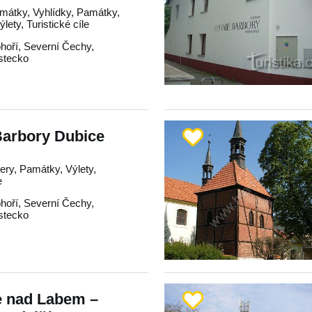
mátky, Vyhlídky, Památky,
lety, Turistické cíle
hoří
,
Severní Čechy
,
stecko
Barbory Dubice
tery, Památky, Výlety,
e
hoří
,
Severní Čechy
,
stecko
e nad Labem –