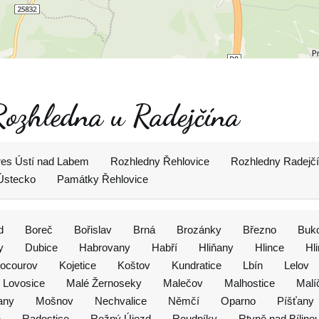
 Rozhledna u Radejčína
res Ústí nad Labem
Rozhledny Řehlovice
Rozhledny Radejč
Ústecko
Památky Řehlovice
d
Boreč
Bořislav
Brná
Brozánky
Březno
Buk
y
Dubice
Habrovany
Habří
Hliňany
Hlince
Hl
ocourov
Kojetice
Koštov
Kundratice
Lbín
Lelov
Lovosice
Malé Žernoseky
Malečov
Malhostice
Malí
any
Mošnov
Nechvalice
Němčí
Oparno
Píšťany
n
Radostice
Režný Újezd
Roudníky
Rtyně nad Bílino