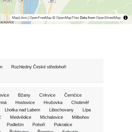
MapLibre
|
OpenFreeMap
© OpenMapTiles
Data from
OpenStreetMap
ín
Rozhledny České středohoří
ovice
Bžany
Církvice
Černčice
inná
Hostovice
Hrušovka
Chotiměř
Lhotka nad Labem
Libochovany
Lípa
č
Medvědice
Michalovice
Milbohov
Podlešín
Pohoří
Pokratice
u
Řehlovice
Řepnice
Sebuzín