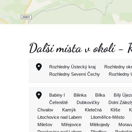
Další místa v okolí -
Rozhledny Ústecký kraj
Rozhledny ok
Rozhledny Severní Čechy
Rozhledny 
Babiny I
Bilinka
Bílka
Bílý Újez
Čeřeniště
Dobkovičky
Dolní Zálezl
Chvalov
Kamýk
Kletečná
Klíše
K
Litochovice nad Labem
Litoměřice-Město
Milešov
Miřejovice
Mlékojedy
Morav
Prackovice nad Labem
Předlice
Radejčí