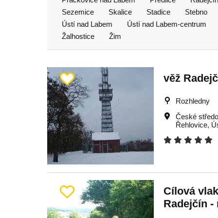
Sezemice
Skalice
Stadice
Stebno
Ústí nad Labem
Ústí nad Labem-centrum
Žalhostice
Žim
věž Radejč
Rozhledny
České středo
Řehlovice
,
Ú
Cílová vla
Radejčín -