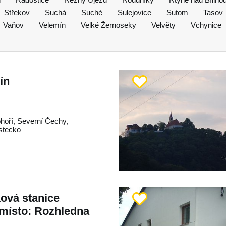
Střekov
Suchá
Suché
Sulejovice
Sutom
Tasov
Vaňov
Velemín
Velké Žernoseky
Velvěty
Vchynice
ín
hoří
,
Severní Čechy
,
stecko
ková stanice
 místo: Rozhledna