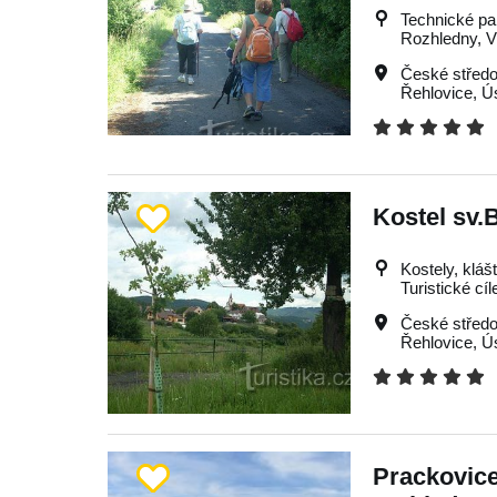
Technické pa
Rozhledny, Vý
České středo
Řehlovice
,
Ú
Kostel sv.
Kostely, kláš
Turistické cíl
České středo
Řehlovice
,
Ú
Prackovic