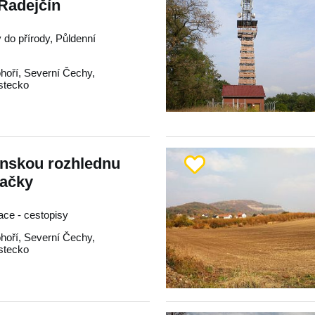
Radejčín
y do přírody, Půldenní
hoří
,
Severní Čechy
,
stecko
ínskou rozhlednu
ačky
race - cestopisy
hoří
,
Severní Čechy
,
stecko