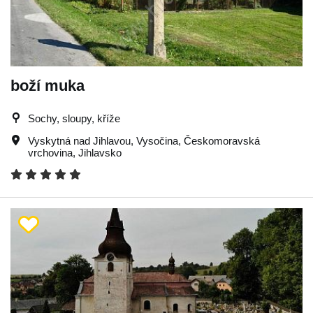
boží muka
Sochy, sloupy, kříže
Vyskytná nad Jihlavou
,
Vysočina
,
Českomoravská
vrchovina
,
Jihlavsko