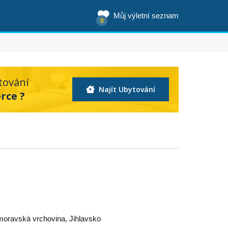
Můj výletní seznam
0
tování
Najít Ubytování
rce ?
oravská vrchovina
,
Jihlavsko