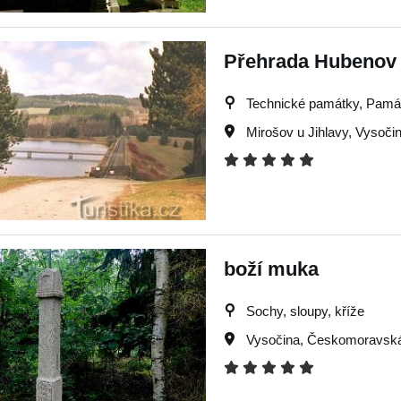
Přehrada Hubenov
Technické památky, Památky
Mirošov u Jihlavy
,
Vysoči
boží muka
Sochy, sloupy, kříže
Vysočina
,
Českomoravská