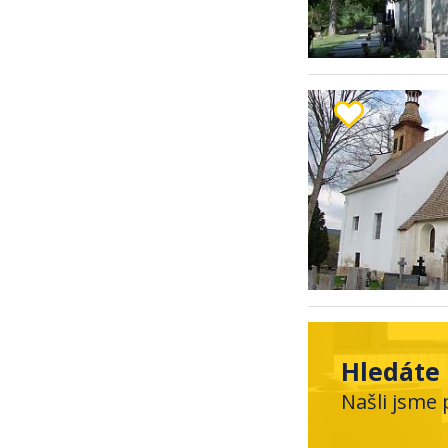
Hledáte 
Našli jsme 