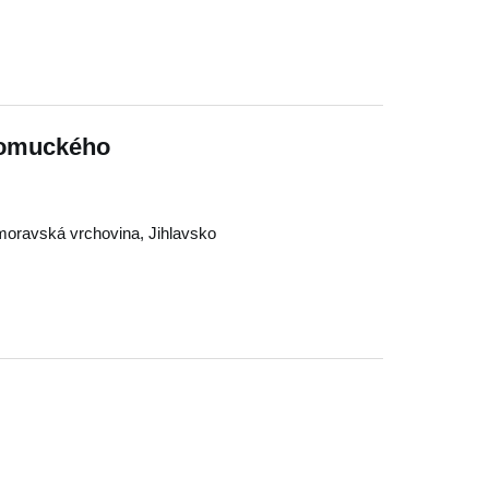
pomuckého
oravská vrchovina
,
Jihlavsko