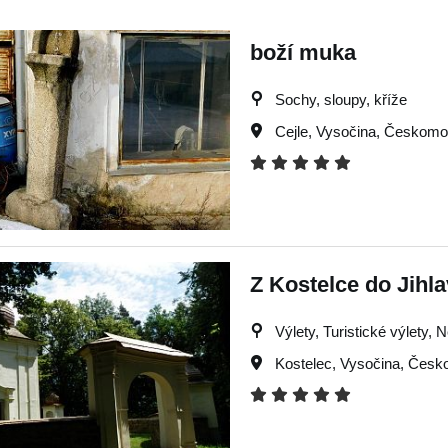
boží muka
Sochy, sloupy, kříže
Cejle
,
Vysočina
,
Českomor
Z Kostelce do Jihl
Výlety, Turistické výlety, 
Kostelec
,
Vysočina
,
Česko