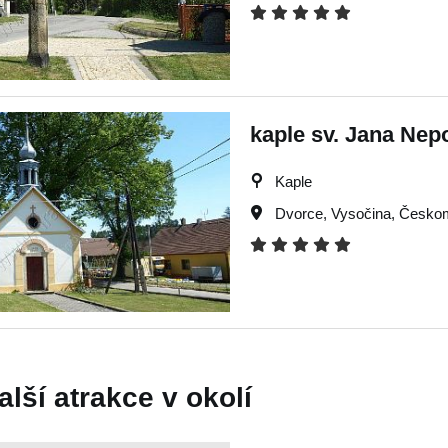
kaple sv. Jana Ne
Kaple
Dvorce
,
Vysočina
,
Českom
alší atrakce v okolí