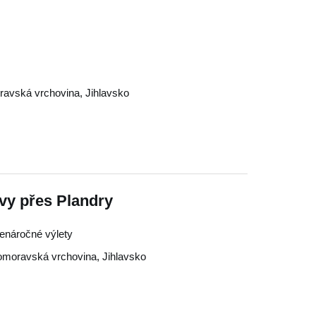
avská vrchovina
,
Jihlavsko
avy přes Plandry
Nenáročné výlety
moravská vrchovina
,
Jihlavsko