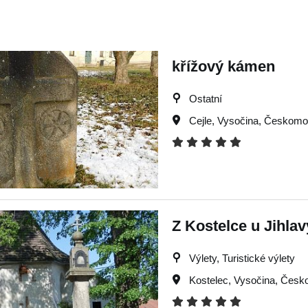
křížový kámen
Ostatní
Cejle
,
Vysočina
,
Českomor
Z Kostelce u Jihlav
Výlety, Turistické výlety
Kostelec
,
Vysočina
,
Česko