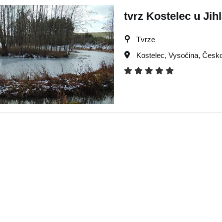
tvrz Kostelec u Jih
Tvrze
Kostelec
,
Vysočina
,
Česko