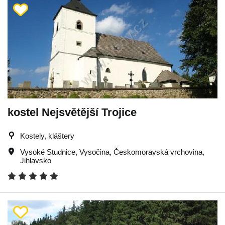
kostel Nejsvětější Trojice
Kostely, kláštery
Vysoké Studnice
,
Vysočina
,
Českomoravská vrchovina
,
Jihlavsko