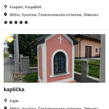
Koupání, Koupaliště
Měšín
,
Vysočina
,
Českomoravská vrchovina
,
Jihlavsko
kaplička
Kaple
Měšín
,
Vysočina
,
Českomoravská vrchovina
,
Jihlavsko