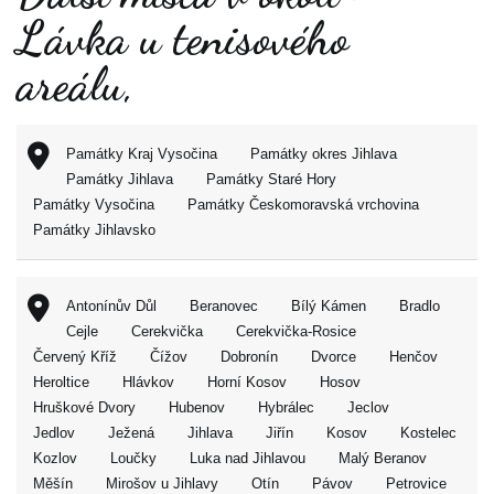
Lávka u tenisového
areálu,
Památky Kraj Vysočina
Památky okres Jihlava
Památky Jihlava
Památky Staré Hory
Památky Vysočina
Památky Českomoravská vrchovina
Památky Jihlavsko
Antonínův Důl
Beranovec
Bílý Kámen
Bradlo
Cejle
Cerekvička
Cerekvička-Rosice
Červený Kříž
Čížov
Dobronín
Dvorce
Henčov
Heroltice
Hlávkov
Horní Kosov
Hosov
Hruškové Dvory
Hubenov
Hybrálec
Jeclov
Jedlov
Ježená
Jihlava
Jiřín
Kosov
Kostelec
Kozlov
Loučky
Luka nad Jihlavou
Malý Beranov
Měšín
Mirošov u Jihlavy
Otín
Pávov
Petrovice