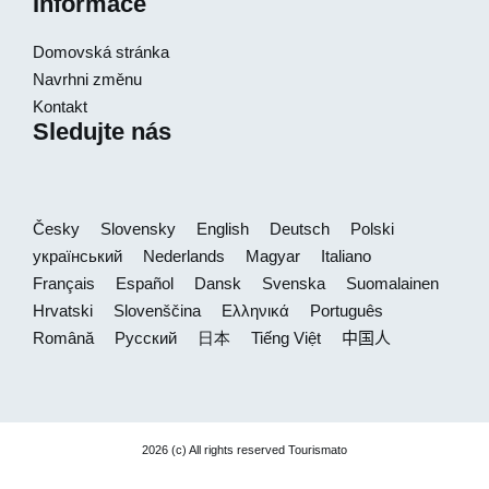
Informace
Domovská stránka
Navrhni změnu
Kontakt
Sledujte nás
Česky
Slovensky
English
Deutsch
Polski
український
Nederlands
Magyar
Italiano
Français
Español
Dansk
Svenska
Suomalainen
Hrvatski
Slovenščina
Ελληνικά
Português
Română
Русский
日本
Tiếng Việt
中国人
2026 (c) All rights reserved Tourismato