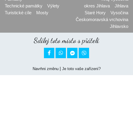
Technické památky
Výlety
okres Jihlava
Jihlava
Turistické cíle
Mosty
Staré Hory
Vysočina
Českomoravská vrchovina
Jihlavsko
Sdílej toto místo s přáteli


|
Navrhni změnu
Je toto vaše zařízení?