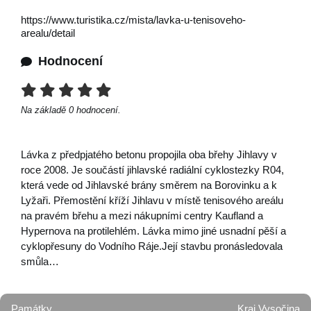
https://www.turistika.cz/mista/lavka-u-tenisoveho-
arealu/detail
Hodnocení
Na základě
0
hodnocení.
Lávka z předpjatého betonu propojila oba břehy Jihlavy v
roce 2008. Je součástí jihlavské radiální cyklostezky R04,
která vede od Jihlavské brány směrem na Borovinku a k
Lyžaři. Přemostění kříží Jihlavu v místě tenisového areálu
na pravém břehu a mezi nákupními centry Kaufland a
Hypernova na protilehlém. Lávka mimo jiné usnadní pěší a
cyklopřesuny do Vodního Ráje.Její stavbu pronásledovala
smůla…
Památky
Kraj Vysočina