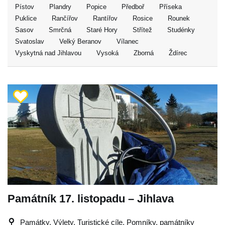
Pístov
Plandry
Popice
Předboř
Příseka
Puklice
Rančířov
Rantířov
Rosice
Rounek
Sasov
Smrčná
Staré Hory
Střítež
Studénky
Svatoslav
Velký Beranov
Vílanec
Vyskytná nad Jihlavou
Vysoká
Zborná
Ždírec
Památník 17. listopadu – Jihlava
Památky, Výlety, Turistické cíle, Pomníky, památníky