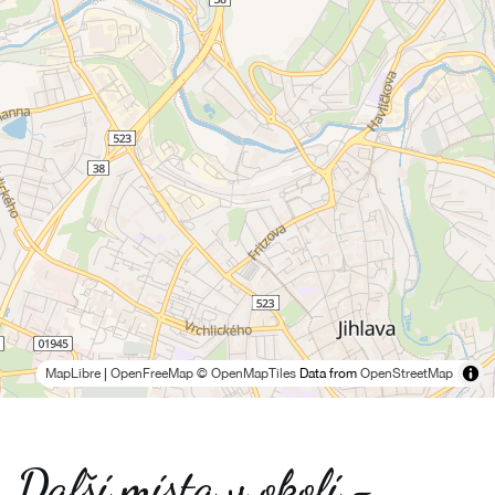
MapLibre
|
OpenFreeMap
© OpenMapTiles
Data from
OpenStreetMap
Další místa v okolí -