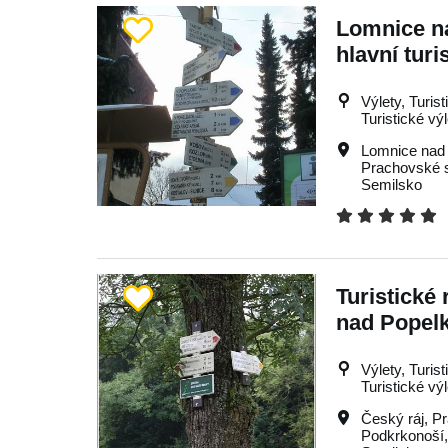
Lomnice n
hlavní turi
Výlety, Turist
Turistické vý
Lomnice nad
Prachovské 
Semilsko
Turistické
nad Popel
Výlety, Turist
Turistické vý
Český ráj
,
Pr
Podkrkonoší