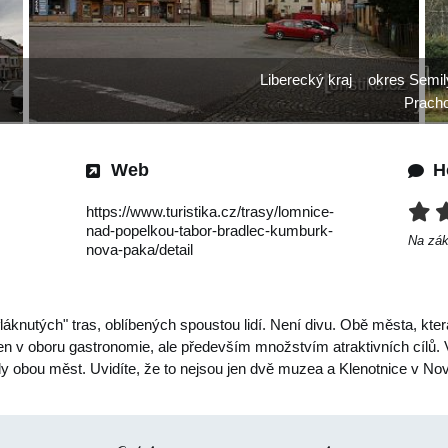
Liberecký kraj
okres Semil
Prach
Web
H
https://www.turistika.cz/trasy/lomnice-
nad-popelkou-tabor-bradlec-kumburk-
Na zá
nova-paka/detail
láknutých" tras, oblíbených spoustou lidí. Není divu. Obě města, kte
en v oboru gastronomie, ale především množstvím atraktivních cílů. 
edy obou měst. Uvidíte, že to nejsou jen dvě muzea a Klenotnice v 