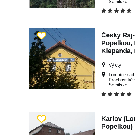
Semilsko
Český Ráj
Popelkou,
Klepanda, 
Výlety
Lomnice nad
Prachovské 
Semilsko
Karlov (L
Popelkou)