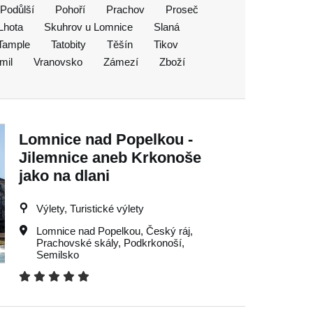
Podůlší
Pohoří
Prachov
Proseč
Lhota
Skuhrov u Lomnice
Slaná
Tample
Tatobity
Těšín
Tikov
mil
Vranovsko
Zámezí
Zboží
Lomnice nad Popelkou -
Jilemnice aneb Krkonoše
jako na dlani
Výlety, Turistické výlety
Lomnice nad Popelkou
,
Český ráj
,
Prachovské skály
,
Podkrkonoší
,
Semilsko