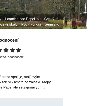
y
Lomnice nad Popelkou
Český ráj
ovské skály
Podkrkonoší
Semilsko
odnocení
kladě
0
hodnocení.
rá trasa spojuje, mají svým
Však si klikněte na záložku Mapy
Nové Pace, ale že zajímavých…