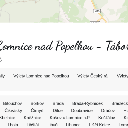
 Lomnice nad Popelkou - Tábo
a
ily
Výlety Lomnice nad Popelkou
Výlety Český ráj
Výlet
Bítouchov
Bořkov
Brada
Brada-Rybníček
Bradleck
Čikvásky
Čímyšl
Dílce
Doubravice
Dráčov
Ho
Kbelnice
Kněžnice
Košov u Lomnice n.P
Košťálov
Ko
Lhota
Libštát
Libuň
Libunec
Liščí Kotce
Lomn