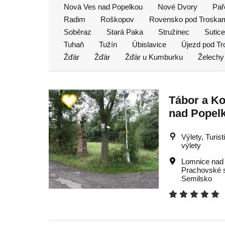
Nová Ves nad Popelkou
Nové Dvory
Pař
Radim
Roškopov
Rovensko pod Troska
Soběraz
Stará Paka
Stružinec
Sutice
Tuhaň
Tužín
Úbislavice
Újezd pod T
Žďár
Žďár
Žďár u Kumburku
Želechy
Tábor a Ko
nad Popel
Výlety, Turis
výlety
Lomnice nad
Prachovské 
Semilsko