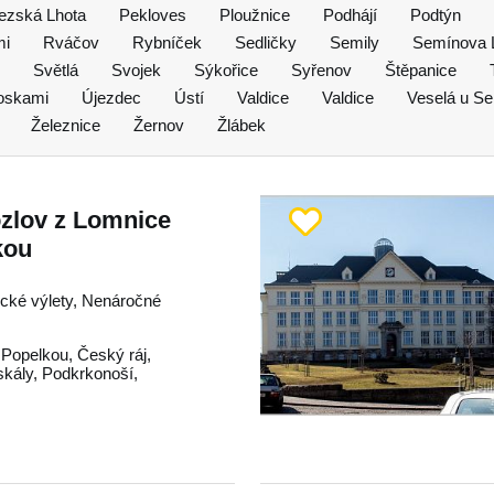
ezská Lhota
Pekloves
Ploužnice
Podhájí
Podtýn
mi
Rváčov
Rybníček
Sedličky
Semily
Semínova 
Světlá
Svojek
Sýkořice
Syřenov
Štěpanice
roskami
Újezdec
Ústí
Valdice
Valdice
Veselá u Se
Železnice
Žernov
Žlábek
zlov z Lomnice
kou
tické výlety, Nenáročné
 Popelkou
,
Český ráj
,
skály
,
Podkrkonoší
,