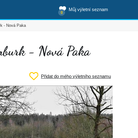
Můj výletní seznam
0
rk - Nová Paka
umburk - Nová Paka
Přidat do mého výletního seznamu