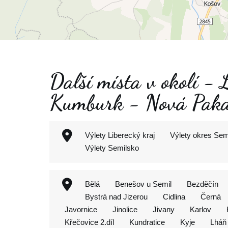
Další místa v okolí -
Kumburk - Nová Pak
Výlety Liberecký kraj
Výlety okres Sem
Výlety Semilsko
Bělá
Benešov u Semil
Bezděčín
Bystrá nad Jizerou
Cidlina
Černá
Javornice
Jinolice
Jivany
Karlov
Křečovice 2.díl
Kundratice
Kyje
Lháň