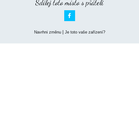
Sdílej toto místo s přáteli

|
Navrhni změnu
Je toto vaše zařízení?