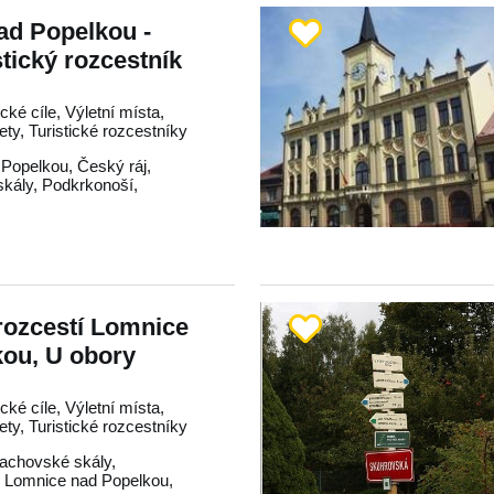
ad Popelkou -
stický rozcestník
ické cíle, Výletní místa,
lety, Turistické rozcestníky
 Popelkou
,
Český ráj
,
skály
,
Podkrkonoší
,
 rozcestí Lomnice
kou, U obory
ické cíle, Výletní místa,
lety, Turistické rozcestníky
achovské skály
,
,
Lomnice nad Popelkou
,