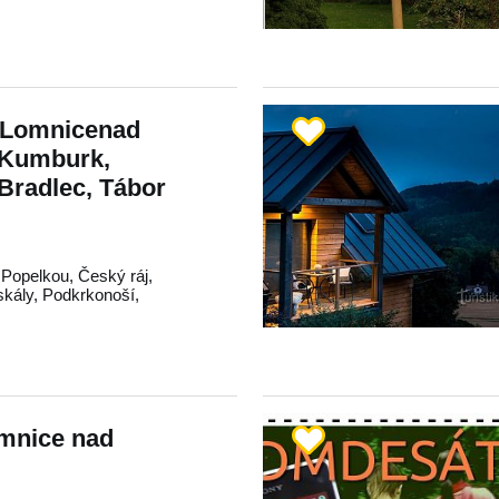
-Lomnicenad
 Kumburk,
Bradlec, Tábor
 Popelkou
,
Český ráj
,
skály
,
Podkrkonoší
,
omnice nad