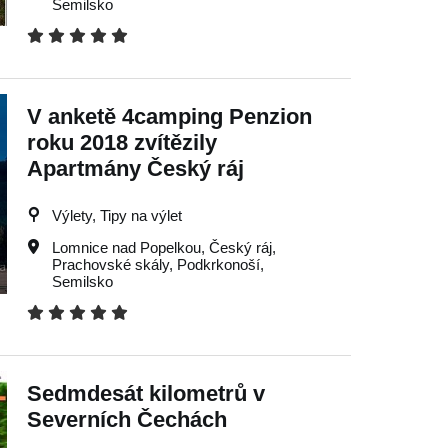
Semilsko
V anketě 4camping Penzion
roku 2018 zvítězily
Apartmány Český ráj
Výlety, Tipy na výlet
Lomnice nad Popelkou
,
Český ráj
,
Prachovské skály
,
Podkrkonoší
,
Semilsko
Sedmdesát kilometrů v
Severních Čechách