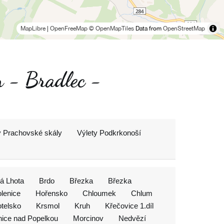
MapLibre
|
OpenFreeMap
© OpenMapTiles
Data from
OpenStreetMap
r - Bradlec -
y Prachovské skály
Výlety Podkrkonoší
á Lhota
Brdo
Březka
Březka
lenice
Hořensko
Chloumek
Chlum
telsko
Krsmol
Kruh
Křečovice 1.díl
ice nad Popelkou
Morcinov
Nedvězí