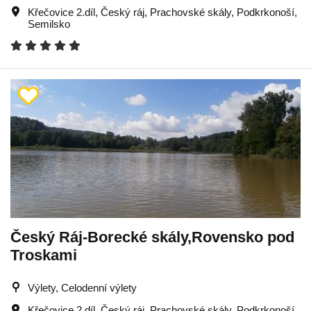
Křečovice 2.díl
,
Český ráj
,
Prachovské skály
,
Podkrkonoší
,
Semilsko
Český Ráj-Borecké skály,Rovensko pod
Troskami
Výlety, Celodenní výlety
Křečovice 2.díl
,
Český ráj
,
Prachovské skály
,
Podkrkonoší
,