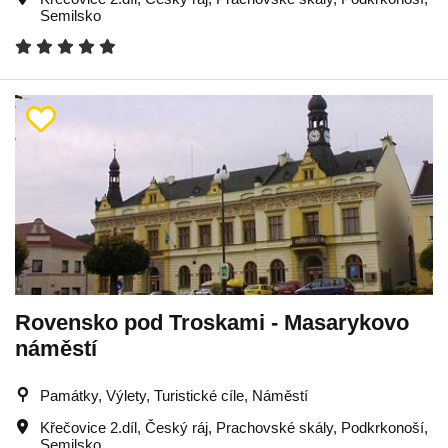
Semilsko
Rovensko pod Troskami - Masarykovo
náměstí
Památky, Výlety, Turistické cíle, Náměstí
Křečovice 2.díl
,
Český ráj
,
Prachovské skály
,
Podkrkonoší
,
Semilsko