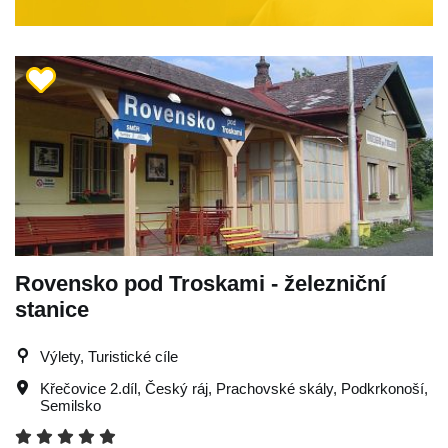
Rovensko pod Troskami - železniční
stanice
Výlety, Turistické cíle
Křečovice 2.díl
,
Český ráj
,
Prachovské skály
,
Podkrkonoší
,
Semilsko