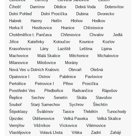
Číhošť
Damírov
Dědice
Dobrá Voda
Dobrovítov
Dolní Pohleď
Dolní Prosíčka
Dubina
Dvorecko
Habrek
Hamry
Hetlín
Hlohov
Hodkov
Horka II
Hostkovice
Hranice
Chlístovice
Chotěměřice t. Pančava
Chřenovice
Chvalov
Jedlá
Jiřice
Kateřinky
Kotoučov
Kounice
Kozlov
Krasoňovice
Lány
Laziště
Leština
Lipina
Machovice
Malá Skalice
Měchonice
Michalovice
Milanovice
Milošovice
Morány
Nová Ves u Dolních Kralovic
Obrvaň
Olešná
Opatovice I
Ostrov
Paběnice
Pavlovice
Pertoltice
Petrovice I
Plhov
Prosíčka
Prostřední Ves
Předbořice
Radvančice
Rápošov
Řeplice
Sechov
Senetín
Skála
Slavošov
Souboř
Starý Samechov
Sychrov
Šlechtín
Štipoklasy
Švábínov
Tasice
Třebětín
Tunochody
Újezdec
Útěšenovice
Velká Paseka
Velká Skalice
Vernýřov
Věžníkov
Víckovice
Vilémovice
Vlastějovice
Volavá Lhota
Vrbka
Zadní
Zahájí