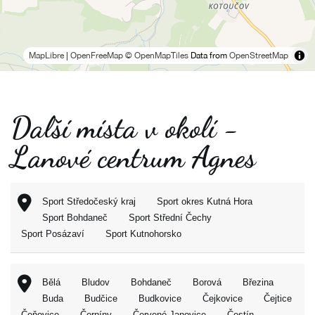
MapLibre
|
OpenFreeMap
© OpenMapTiles
Data from
OpenStreetMap
Další místa v okolí -
Lanové centrum Agnes
Sport Středočeský kraj
Sport okres Kutná Hora
Sport Bohdaneč
Sport Střední Čechy
Sport Posázaví
Sport Kutnohorsko
Bělá
Bludov
Bohdaneč
Borová
Březina
Buda
Budčice
Budkovice
Čejkovice
Čejtice
Čeňovice
Černíny
Červené Janovice
Čestín