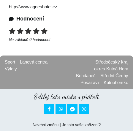
http://www.agneshotel.cz
Hodnocení
Na základě
0
hodnocení.
Sport
Lanová centra
Středočeský kraj
Výlety
okres Kutná Hora
Bohdaneč
Střední Čechy
Posázaví
Kutnohorsko
Sdílej toto místo s přáteli


|
Navrhni změnu
Je toto vaše zařízení?