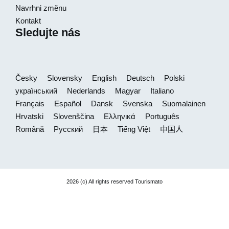
Navrhni změnu
Kontakt
Sledujte nás
Česky
Slovensky
English
Deutsch
Polski
український
Nederlands
Magyar
Italiano
Français
Español
Dansk
Svenska
Suomalainen
Hrvatski
Slovenščina
Ελληνικά
Português
Română
Русский
日本
Tiếng Việt
中国人
2026 (c) All rights reserved Tourismato