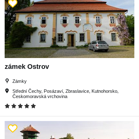
zámek Ostrov
Zámky
Střední Čechy
,
Posázaví
,
Zbraslavice
,
Kutnohorsko
,
Českomoravská vrchovina