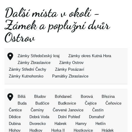
Další místa v okolí -
Zámek a poplužní dvůr
Ostrov
Zámky Středočeský kraj
Zámky okres Kutná Hora
Zámky Zbraslavice
Zámky Ostrov
Zámky Střední Čechy
Zámky Posázaví
Zámky Kutnohorsko
Památky Zbraslavice
Bělá
Bludov
Bohdaneč
Borová
Březina
Buda
Budčice
Budkovice
Čejtice
Čeňovice
Čentice
Černíny
Červené Janovice
Čestín
Dědice
Dobrá Voda
Dolní Pohleď
Domahoř
Dubina
Dvorecko
Habrek
Hamry
Hetlín
Hlohov
Hodkov
Horka II
Hostkovice
Hrádek