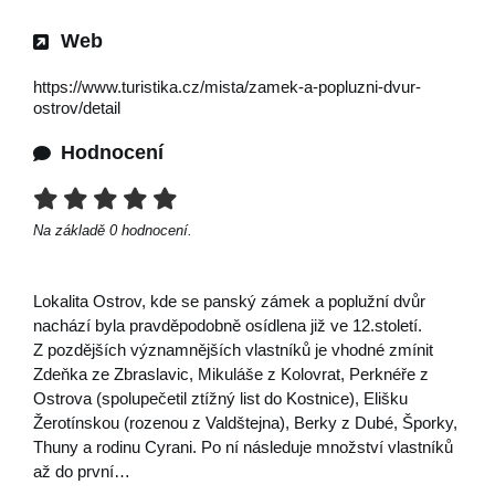
Web
https://www.turistika.cz/mista/zamek-a-popluzni-dvur-
ostrov/detail
Hodnocení
Na základě
0
hodnocení.
Lokalita Ostrov, kde se panský zámek a poplužní dvůr
nachází byla pravděpodobně osídlena již ve 12.století.
Z pozdějších významnějších vlastníků je vhodné zmínit
Zdeňka ze Zbraslavic, Mikuláše z Kolovrat, Perknéře z
Ostrova (spolupečetil ztížný list do Kostnice), Elišku
Žerotínskou (rozenou z Valdštejna), Berky z Dubé, Šporky,
Thuny a rodinu Cyrani. Po ní následuje množství vlastníků
až do první…