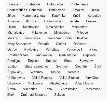
Hranice
Chabeřice
Chlístovice
Chotěměřice
Chotěměřice t. Pančava
Chřenovice
Chvalov
Jedlá
Jiřice
Kamenná Lhota
Kateřinky
Kněž
Kotoučov
Kounice
Kozlov
Krasoňovice
Laziště
Leština
Lipina
Machovice
Malá Skalice
Měchonice
Michalovice
Milanovice
Milošovice
Milotice
Morány
Nesměřice
Nová Ves u Dolních Kralovic
Nový Samechov
Obrvaň
Olešná
Onšovec
Ostrov
Pavlovice
Pertoltice
Petrovice I
Plhov
Prostřední Ves
Radíkovice
Radvančice
Rápošov
Řendějov
Řeplice
Sechov
Skála
Slavošov
Souboř
Starý Samechov
Sychrov
Šlechtín
Štičí
Štipoklasy
Švábínov
Tasice
Třebětín
Útěšenovice
Velká Paseka
Velká Skalice
Vernýřov
Věžníkov
Víckovice
Vlastějovice
Volavá Lhota
Vrbka
Všebořice
Zahájí
Zbraslavice
Zdeslavice
Zhoř
Zruč nad Sázavou
Želivec