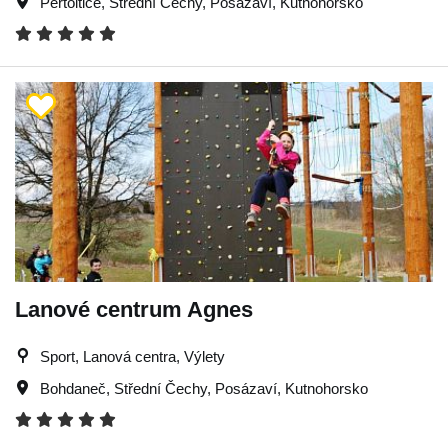
Pertoltice
,
Střední Čechy
,
Posázaví
,
Kutnohorsko
Lanové centrum Agnes
Sport, Lanová centra, Výlety
Bohdaneč
,
Střední Čechy
,
Posázaví
,
Kutnohorsko