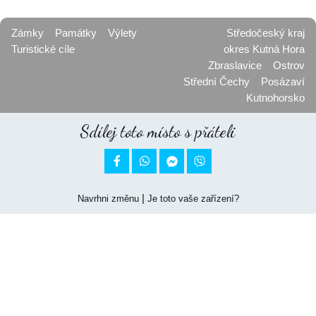
Zámky
Památky
Výlety
Středočeský kraj
Turistické cíle
okres Kutná Hora
Zbraslavice
Ostrov
Střední Čechy
Posázaví
Kutnohorsko
Sdílej toto místo s přáteli


|
Navrhni změnu
Je toto vaše zařízení?