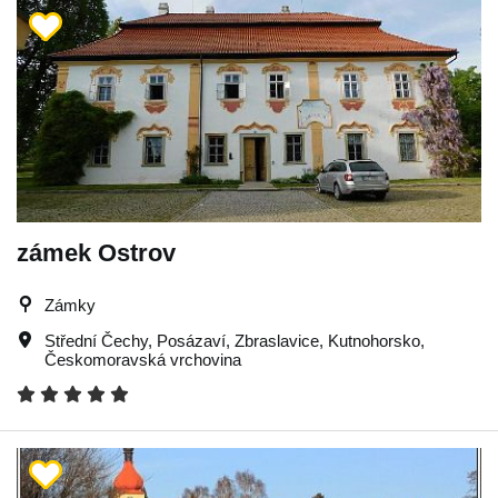
zámek Ostrov
Zámky
Střední Čechy
,
Posázaví
,
Zbraslavice
,
Kutnohorsko
,
Českomoravská vrchovina