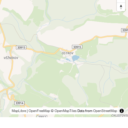
MapLibre
|
OpenFreeMap
© OpenMapTiles
Data from
OpenStreetMap