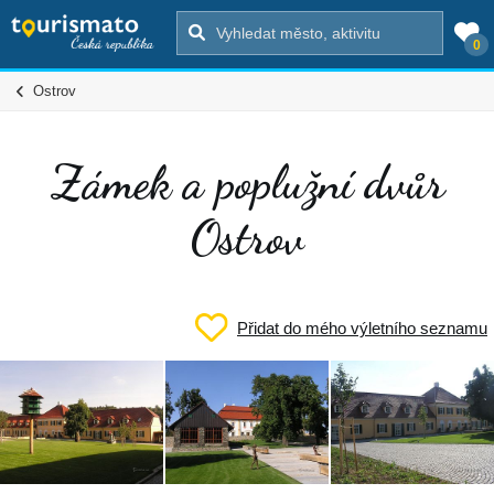
0
Ostrov
Zámek a poplužní dvůr
Ostrov
Přidat do mého výletního seznamu