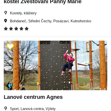
kostel Zvěstování Panny Marie
Kostely, kláštery
Bohdaneč
,
Střední Čechy
,
Posázaví
,
Kutnohorsko
Lanové centrum Agnes
Sport, Lanová centra, Výlety