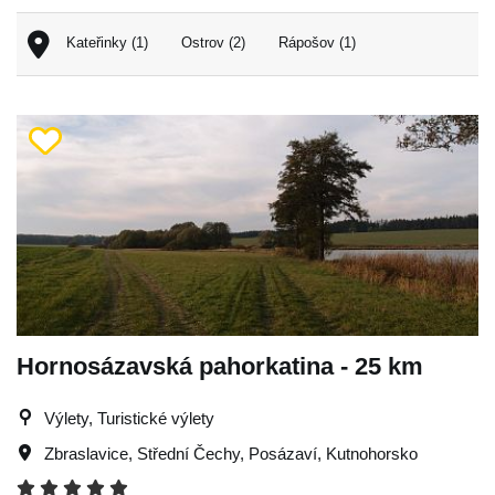
Kateřinky (1)
Ostrov (2)
Rápošov (1)
Hornosázavská pahorkatina - 25 km
Výlety, Turistické výlety
Zbraslavice
,
Střední Čechy
,
Posázaví
,
Kutnohorsko