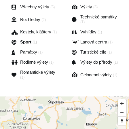
Všechny výlety
Výlety
(5)
(3)
Technické památky
Rozhledny
(2)
(1)
Kostely, kláštery
Vyhlídky
(1)
(1)
Sport
Lanová centra
(1)
(1)
Památky
Turistické cíle
(1)
(1)
Rodinné výlety
Výlety do přírody
(1)
(1)
Romantické výlety
Celodenní výlety
(1)
(1)