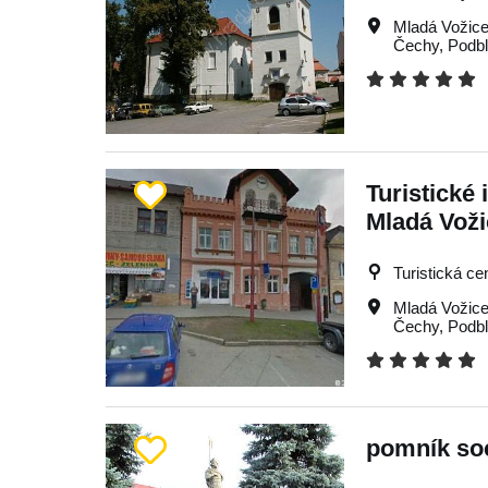
Mladá Vožic
Čechy
,
Podbl
Turistické
Mladá Vož
Turistická ce
Mladá Vožic
Čechy
,
Podbl
pomník soc