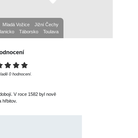
Mladá Vožice
Jižní Čechy
lanicko
Táborsko
Toulava
odnocení
kladě
0
hodnocení.
dobojí. V roce 1582 byl nově
 hřbitov.