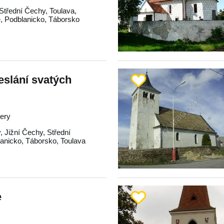
Střední Čechy
,
Toulava
,
e
,
Podblanicko
,
Táborsko
eslání svatých
tery
y
,
Jižní Čechy
,
Střední
anicko
,
Táborsko
,
Toulava
e