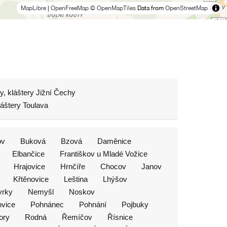
MapLibre
|
OpenFreeMap
© OpenMapTiles
Data from
OpenStreetMap
y, kláštery Jižní Čechy
láštery Toulava
ov
Buková
Bzová
Daměnice
Elbančice
Františkov u Mladé Vožice
Hrajovice
Hrnčíře
Chocov
Janov
Křtěnovice
Leština
Lhýšov
vrky
Nemyšl
Noskov
ovice
Pohnánec
Pohnání
Pojbuky
ory
Rodná
Řemíčov
Řísnice