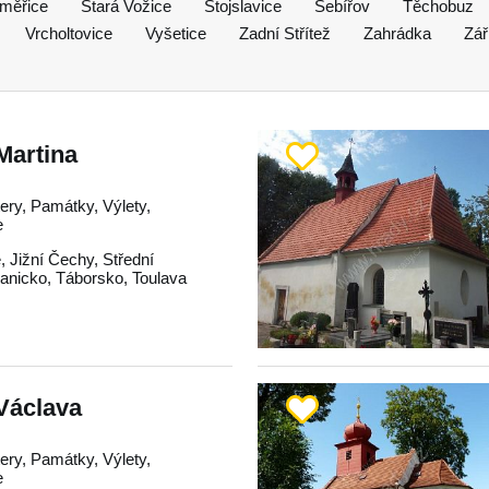
iměřice
Stará Vožice
Stojslavice
Šebířov
Těchobuz
Vrcholtovice
Vyšetice
Zadní Střítež
Zahrádka
Zář
 Martina
tery, Památky, Výlety,
e
e
,
Jižní Čechy
,
Střední
anicko
,
Táborsko
,
Toulava
 Václava
tery, Památky, Výlety,
e