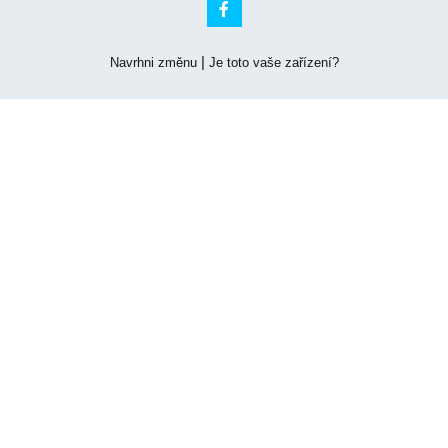

|
Navrhni změnu
Je toto vaše zařízení?