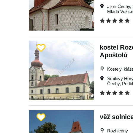
Jižní Čechy
,
Mladá Vožic
kostel Roz
Apoštolů
Kostely, kláš
Smilovy Hor
Čechy
,
Podbl
věž solnic
Rozhledny