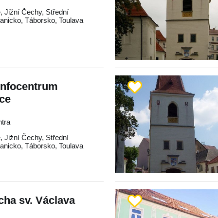
e
,
Jižní Čechy
,
Střední
anicko
,
Táborsko
,
Toulava
 infocentrum
ice
ntra
e
,
Jižní Čechy
,
Střední
anicko
,
Táborsko
,
Toulava
ha sv. Václava