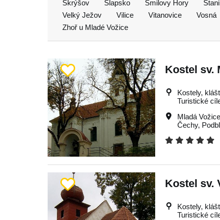
Skrýšov
Slapsko
Smilovy Hory
Stan
Velký Ježov
Vilice
Vitanovice
Vosná
Zhoř u Mladé Vožice
Kostel sv.
Kostely, kláš
Turistické cíl
Mladá Vožic
Čechy
,
Podbl
Kostel sv.
Kostely, kláš
Turistické cíl