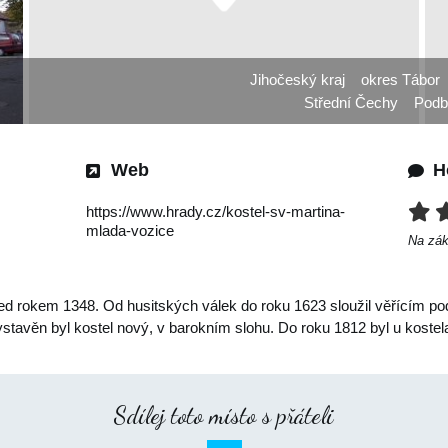
Jihočeský kraj
okres Tábor
Střední Čechy
Podb
Web
H
https://www.hrady.cz/kostel-sv-martina-
mlada-vozice
Na zá
řed rokem 1348. Od husitských válek do roku 1623 sloužil věřícím po
stavěn byl kostel nový, v barokním slohu. Do roku 1812 byl u kostela
Sdílej toto místo s přáteli