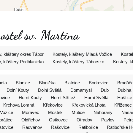
kostel sv. Martina
y, kláštery okres Tábor
Kostely, kláštery Mladá Vožice
Kostel
y, kláštery Podblanicko
Kostely, kláštery Táborsko
Kostely, k
hota
Blanice
Blanička
Blatnice
Borkovice
Bradáč
Dolní Kouty
Dolní Světlá
Domamyšl
Dub
Dubina
ovice
Horní Kouty
Horní Střítež
Horní Světlá
Hoštice
Krchova Lomná
Křekovice
Křekovická Lhota
Kříženec
Vožice
Moravec
Mostek
Mutice
Nahořany
Nasa
rátice
Oldřichov
Osikovec
Otradov
Pavlov
Petr
stovice
Radvánov
Rašovice
Ratibořice
Ratibořské H