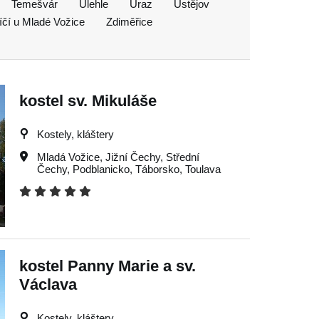
Temešvár
Úlehle
Úraz
Ústějov
íčí u Mladé Vožice
Zdiměřice
kostel sv. Mikuláše
Kostely, kláštery
Mladá Vožice
,
Jižní Čechy
,
Střední
Čechy
,
Podblanicko
,
Táborsko
,
Toulava
kostel Panny Marie a sv.
Václava
Kostely, kláštery