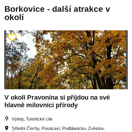
Borkovice - další atrakce v
okolí
V okolí Pravonína si přijdou na své
hlavně milovníci přírody
Výlety, Turistické cíle
Střední Čechy
,
Posázaví
,
Podblanicko
,
Zvěstov
,