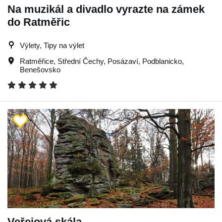
Na muzikál a divadlo vyrazte na zámek
do Ratměřic
Výlety, Tipy na výlet
Ratměřice
,
Střední Čechy
,
Posázaví
,
Podblanicko
,
Benešovsko
Veřejová skála