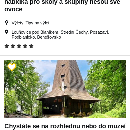
nabídka pro školy a skupiny nesou své
ovoce
Výlety, Tipy na výlet
Louňovice pod Blaníkem
,
Střední Čechy
,
Posázaví
,
Podblanicko
,
Benešovsko
Chystáte se na rozhlednu nebo do muzeí