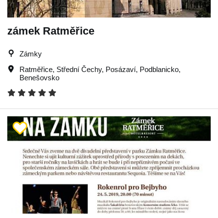
zámek Ratměřice
Zámky
Ratměřice
,
Střední Čechy
,
Posázaví
,
Podblanicko
,
Benešovsko