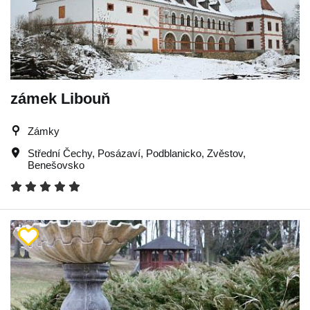
zámek Libouň
Zámky
Střední Čechy
,
Posázaví
,
Podblanicko
,
Zvěstov
,
Benešovsko