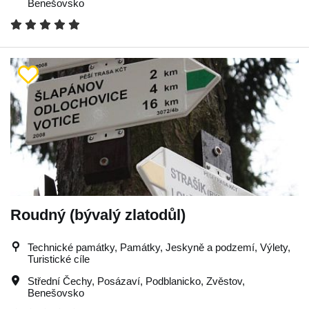
Benešovsko
Roudný (bývalý zlatodůl)
Technické památky, Památky, Jeskyně a podzemí, Výlety,
Turistické cíle
Střední Čechy
,
Posázaví
,
Podblanicko
,
Zvěstov
,
Benešovsko