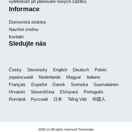
výletníkům při plánování nových zážitků.
Informace
Domovská stránka
Navrhni změnu
Kontakt
Sledujte nás
Česky
Slovensky
English
Deutsch
Polski
український
Nederlands
Magyar
Italiano
Français
Español
Dansk
Svenska
Suomalainen
Hrvatski
Slovenščina
Ελληνικά
Português
Română
Русский
日本
Tiếng Việt
中国人
2026 (c) All rights reserved Tourismato