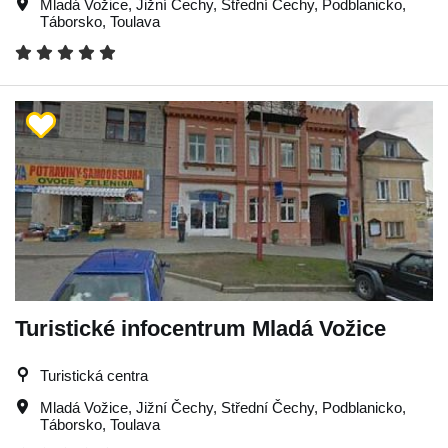
Mladá Vožice
,
Jižní Čechy
,
Střední Čechy
,
Podblanicko
,
Táborsko
,
Toulava
Turistické infocentrum Mladá Vožice
Turistická centra
Mladá Vožice
,
Jižní Čechy
,
Střední Čechy
,
Podblanicko
,
Táborsko
,
Toulava