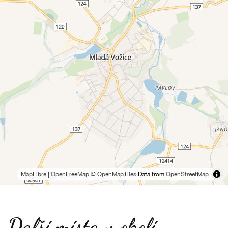
MapLibre
|
OpenFreeMap
© OpenMapTiles
Data from
OpenStreetMap
Další místa v okolí -