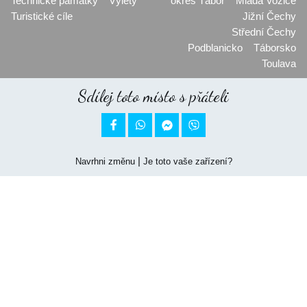
Technické památky
Výlety
okres Tábor
Mladá Vožice
Turistické cíle
Jižní Čechy
Střední Čechy
Podblanicko
Táborsko
Toulava
Sdílej toto místo s přáteli


|
Navrhni změnu
Je toto vaše zařízení?