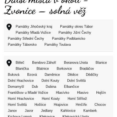
Zvonice – solná věž
Památky Jihočeský kraj
Památky okres Tábor
Památky Mladá Vožice
Památky Jižní Čechy
Památky Střední Čechy
Památky Podblanicko
Památky Táborsko
Památky Toulava
Běleč
Bendovo Záhoří
Beranova Lhota
Blanice
Blanička
Blatnice
Borkovice
Bradáčov
Buková
Bzová
Daměnice
Dědice
Dědičky
Dolní Hrachovice
Dolní Kouty
Dolní Světlá
Domamyšl
Dub
Dubina
Elbančice
Františkov u Mladé Vožice
Hlasívko
Hlasivo
Hojšín
Horní Hrachovice
Horní Kouty
Horní Střítež
Horní Světlá
Hoštice
Hrajovice
Hrnčíře
Chocov
Janov
Javor
Jedlany
Kahlovice
Kamberk
Krchova Lomná
Křekovice
Křekovická Lhota