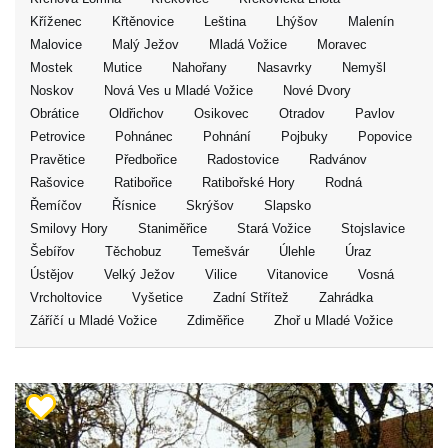
Kříženec
Křtěnovice
Leština
Lhýšov
Malenín
Malovice
Malý Ježov
Mladá Vožice
Moravec
Mostek
Mutice
Nahořany
Nasavrky
Nemyšl
Noskov
Nová Ves u Mladé Vožice
Nové Dvory
Obrátice
Oldřichov
Osikovec
Otradov
Pavlov
Petrovice
Pohnánec
Pohnání
Pojbuky
Popovice
Pravětice
Předbořice
Radostovice
Radvánov
Rašovice
Ratibořice
Ratibořské Hory
Rodná
Řemíčov
Řísnice
Skrýšov
Slapsko
Smilovy Hory
Staniměřice
Stará Vožice
Stojslavice
Šebířov
Těchobuz
Temešvár
Úlehle
Úraz
Ústějov
Velký Ježov
Vilice
Vitanovice
Vosná
Vrcholtovice
Vyšetice
Zadní Střítež
Zahrádka
Záříčí u Mladé Vožice
Zdiměřice
Zhoř u Mladé Vožice