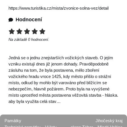
https://www.turistika.cz/mista/zvonice-solna-vez/detail
Hodnocení
Na základě
0
hodnocení.
Jedná se o jednu znejstarších vožických staveb. O jejím
vzniku existují dnes již jenom dohady. Pravděpodobně
zásluhu na tom, že byla postavena, mělo zboření
vožického hradu vroce 1425, kdy město přišlo o strážní
místo, odkud by mohlo být varováno před blížícím se
nebezpečím, hlavně požárem. Proto byla na vyvýšené
místo uprostřed města postavena věžovitá stavba - hláska.
aby byla využita celá stav…
Památky
Jihočeský kraj