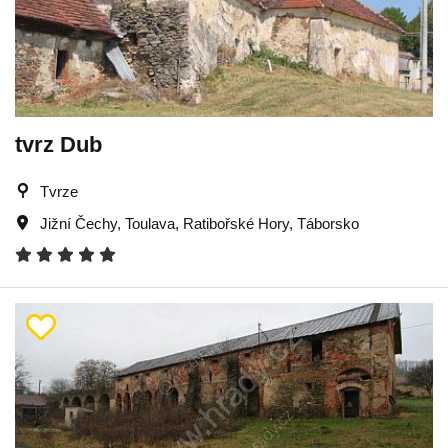
tvrz Dub
Tvrze
Jižní Čechy
,
Toulava
,
Ratibořské Hory
,
Táborsko