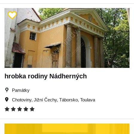
hrobka rodiny Nádherných
Památky
Chotoviny
,
Jižní Čechy
,
Táborsko
,
Toulava