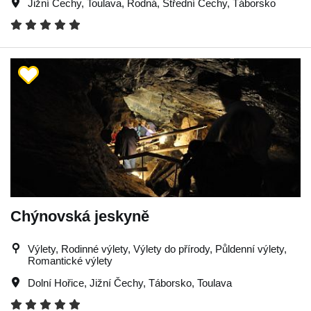
Jižní Čechy
,
Toulava
,
Rodná
,
Střední Čechy
,
Táborsko
Chýnovská jeskyně
Výlety, Rodinné výlety, Výlety do přírody, Půldenní výlety,
Romantické výlety
Dolní Hořice
,
Jižní Čechy
,
Táborsko
,
Toulava