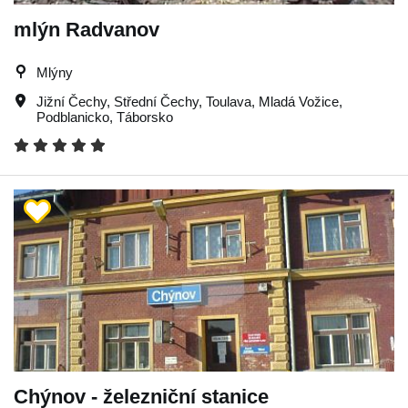
mlýn Radvanov
Mlýny
Jižní Čechy
,
Střední Čechy
,
Toulava
,
Mladá Vožice
,
Podblanicko
,
Táborsko
Chýnov - železniční stanice