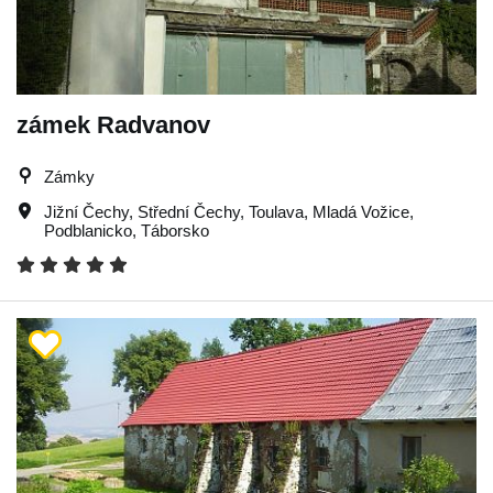
zámek Radvanov
Zámky
Jižní Čechy
,
Střední Čechy
,
Toulava
,
Mladá Vožice
,
Podblanicko
,
Táborsko