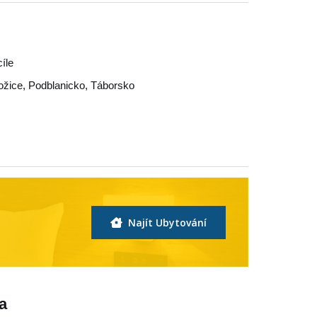
cíle
ožice
,
Podblanicko
,
Táborsko
Najít Ubytování
a