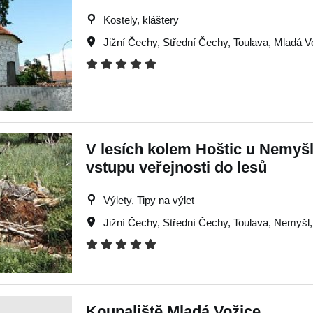
Kostely, kláštery
Jižní Čechy
,
Střední Čechy
,
Toulava
,
Mladá V
V lesích kolem Hoštic u Nemyšl
vstupu veřejnosti do lesů
Výlety, Tipy na výlet
Jižní Čechy
,
Střední Čechy
,
Toulava
,
Nemyšl
Koupaliště Mladá Vožice