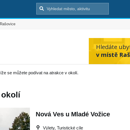
Rašovice
Hledáte uby
v místě Raš
íže se můžete podívat na atrakce v okolí.
 okolí
Nová Ves u Mladé Vožice
Výlety, Turistické cíle