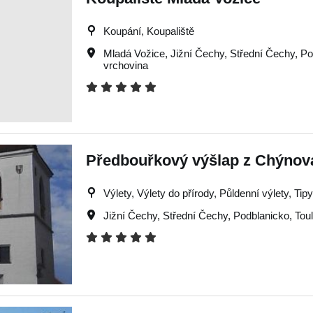
Koupání, Koupaliště
Mladá Vožice
,
Jižní Čechy
,
Střední Čechy
,
Po
vrchovina
Předbouřkový výšlap z Chýnov
Výlety, Výlety do přírody, Půldenní výlety, Tipy
Jižní Čechy
,
Střední Čechy
,
Podblanicko
,
Tou