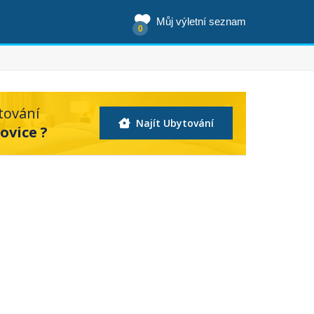
Můj výletní seznam
0
tování
Najít Ubytování
ovice ?