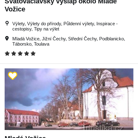
Svatováclavský výšlap okolo Mladé
Vožice
Výlety, Výlety do přírody, Půldenní výlety, Inspirace -
cestopisy, Tipy na výlet
Mladá Vožice
,
Jižní Čechy
,
Střední Čechy
,
Podblanicko
,
Táborsko
,
Toulava