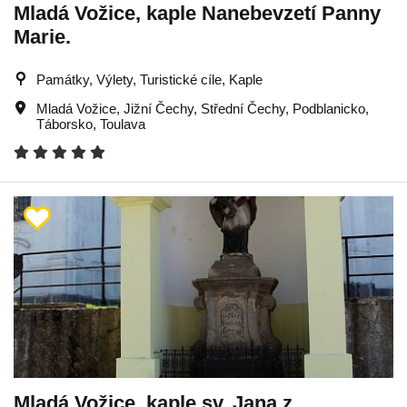
Mladá Vožice, kaple Nanebevzetí Panny
Marie.
Památky, Výlety, Turistické cíle, Kaple
Mladá Vožice
,
Jižní Čechy
,
Střední Čechy
,
Podblanicko
,
Táborsko
,
Toulava
Mladá Vožice, kaple sv. Jana z