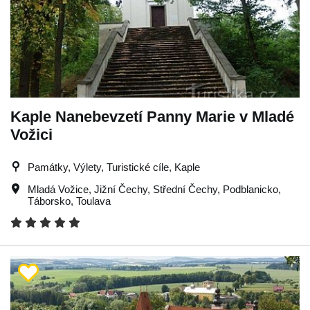
Kaple Nanebevzetí Panny Marie v Mladé
Vožici
Památky, Výlety, Turistické cíle, Kaple
Mladá Vožice
,
Jižní Čechy
,
Střední Čechy
,
Podblanicko
,
Táborsko
,
Toulava