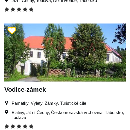
Jižní Čechy
,
Toulava
,
Dolní Hořice
,
Táborsko
Vodice-zámek
Památky, Výlety, Zámky, Turistické cíle
Blatiny
,
Jižní Čechy
,
Českomoravská vrchovina
,
Táborsko
,
Toulava