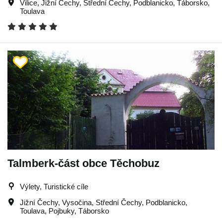
Vilice
,
Jižní Čechy
,
Střední Čechy
,
Podblanicko
,
Táborsko
,
Toulava
Talmberk-část obce Těchobuz
Výlety, Turistické cíle
Jižní Čechy
,
Vysočina
,
Střední Čechy
,
Podblanicko
,
Toulava
,
Pojbuky
,
Táborsko