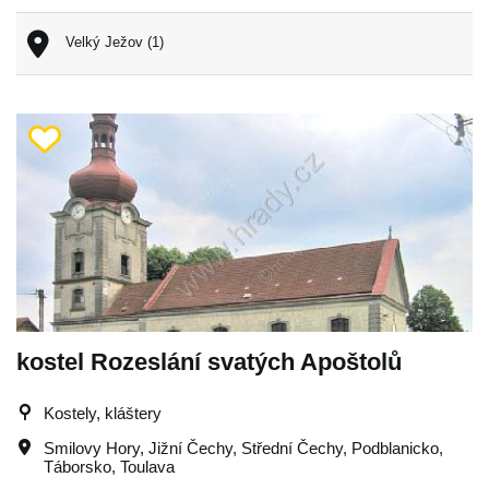
Velký Ježov (1)
kostel Rozeslání svatých Apoštolů
Kostely, kláštery
Smilovy Hory
,
Jižní Čechy
,
Střední Čechy
,
Podblanicko
,
Táborsko
,
Toulava