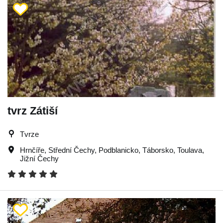
tvrz Zátiší
Tvrze
Hrnčíře
,
Střední Čechy
,
Podblanicko
,
Táborsko
,
Toulava
,
Jižní Čechy