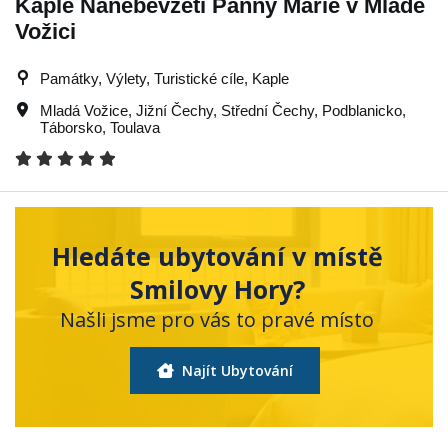
Kaple Nanebevzetí Panny Marie v Mladé
Vožici
Památky, Výlety, Turistické cíle, Kaple
Mladá Vožice
,
Jižní Čechy
,
Střední Čechy
,
Podblanicko
,
Táborsko
,
Toulava
Hledáte ubytování v místě
Smilovy Hory?
Našli jsme pro vás to pravé místo
Najít Ubytování