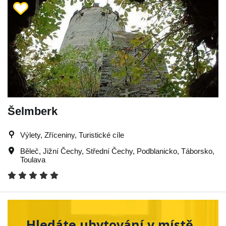
Šelmberk
Výlety, Zříceniny, Turistické cíle
Běleč
,
Jižní Čechy
,
Střední Čechy
,
Podblanicko
,
Táborsko
,
Toulava
Hledáte ubytování v místě