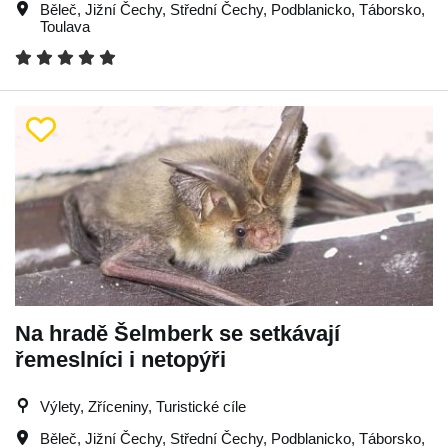
Běleč
,
Jižní Čechy
,
Střední Čechy
,
Podblanicko
,
Táborsko
,
Toulava
Na hradě Šelmberk se setkávají
řemeslníci i netopýři
Výlety, Zříceniny, Turistické cíle
Běleč
,
Jižní Čechy
,
Střední Čechy
,
Podblanicko
,
Táborsko
,