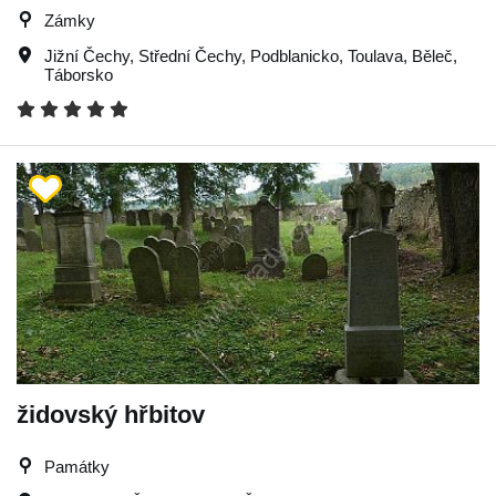
Zámky
Jižní Čechy
,
Střední Čechy
,
Podblanicko
,
Toulava
,
Běleč
,
Táborsko
židovský hřbitov
Památky