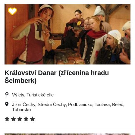
Království Danar (zřícenina hradu
Šelmberk)
Výlety, Turistické cíle
Jižní Čechy
,
Střední Čechy
,
Podblanicko
,
Toulava
,
Běleč
,
Táborsko