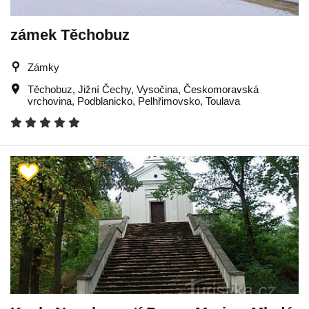
zámek Těchobuz
Zámky
Těchobuz
,
Jižní Čechy
,
Vysočina
,
Českomoravská
vrchovina
,
Podblanicko
,
Pelhřimovsko
,
Toulava