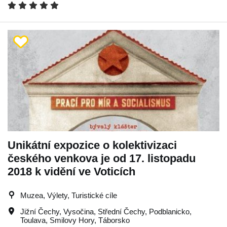
Unikátní expozice o kolektivizaci
českého venkova je od 17. listopadu
2018 k vidění ve Voticích
Muzea, Výlety, Turistické cíle
Jižní Čechy
,
Vysočina
,
Střední Čechy
,
Podblanicko
,
Toulava
,
Smilovy Hory
,
Táborsko