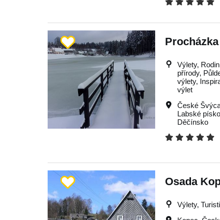
Procházka 
Výlety, Rodin
přírody, Půld
výlety, Inspi
výlet
České Švýca
Labské písk
Děčínsko
Osada Ko
Výlety, Turist