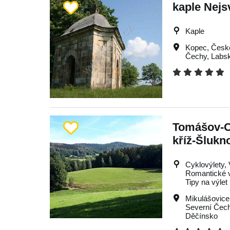
kaple Nejsv
Kaple
Kopec
,
Česk
Čechy
,
Labs
Tomášov-O
kříž-Šlukn
Cyklovýlety, 
Romantické v
Tipy na výlet
Mikulášovice
Severní Čec
Děčínsko