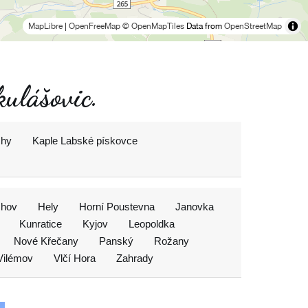
MapLibre
|
OpenFreeMap
© OpenMapTiles
Data from
OpenStreetMap
kulášovic.
chy
Kaple Labské pískovce
chov
Hely
Horní Poustevna
Janovka
Kunratice
Kyjov
Leopoldka
Nové Křečany
Panský
Rožany
Vilémov
Vlčí Hora
Zahrady