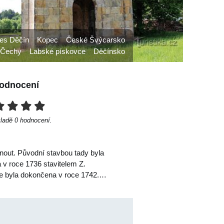
es Děčín
Kopec
České Švýcarsko
 Čechy
Labské pískovce
Děčínsko
odnocení
kladě
0
hodnocení.
dnout. Původní stavbou tady byla
 v roce 1736 stavitelem Z.
ple byla dokončena v roce 1742.…