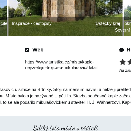
 cíle
Inspirace - cestopisy
Ústecký kraj
okr
Severní
Web
H
https://www.turistika.cz/mista/kaple-
nejsvetejsi-trojice-u-mikulasovic/detail
Na zá
šovic u silnice na Brtníky. Stojí na menším návrší a nelze ji přehlé
u. Místo bylo a je nazývané U pěti lip. Stavba současné kaple začala
 to se ale podařilo mikulášovickému staviteli H. J. Wähnerzovi. Ka
Sdílej toto místo s přáteli