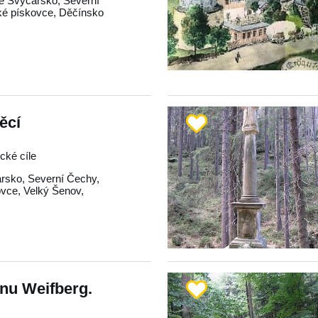
é Švýcarsko
,
Severní
ké pískovce
,
Děčínsko
ěcí
ické cíle
rsko
,
Severní Čechy
,
ovce
,
Velký Šenov
,
nu Weifberg.