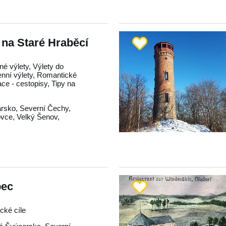
na Staré Hraběcí
né výlety, Výlety do
enní výlety, Romantické
race - cestopisy, Tipy na
rsko
,
Severní Čechy
,
ovce
,
Velký Šenov
,
pec
ické cíle