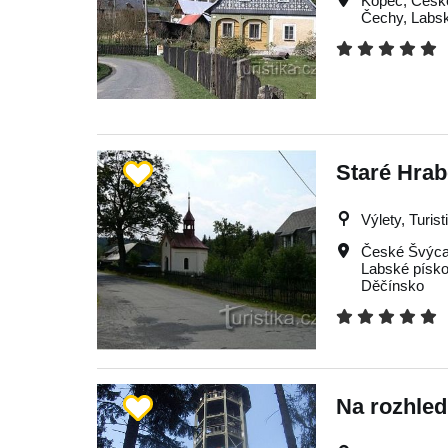
Kopec
,
Česk
Čechy
,
Labs
Staré Hrab
Výlety, Turist
České Švýca
Labské písk
Děčínsko
Na rozhled