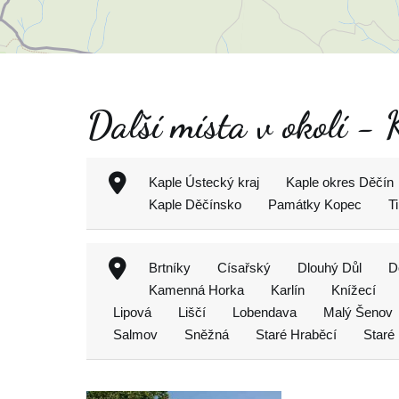
Další místa v okolí - K
Kaple Ústecký kraj
Kaple okres Děčín
Kaple Děčínsko
Památky Kopec
T
Brtníky
Císařský
Dlouhý Důl
D
Kamenná Horka
Karlín
Knížecí
Lipová
Liščí
Lobendava
Malý Šenov
Salmov
Sněžná
Staré Hraběcí
Staré