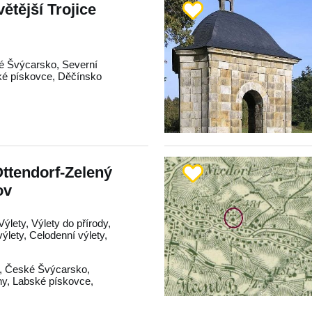
ětější Trojice
é Švýcarsko
,
Severní
ké pískovce
,
Děčínsko
ttendorf-Zelený
ov
Výlety, Výlety do přírody,
ýlety, Celodenní výlety,
,
České Švýcarsko
,
hy
,
Labské pískovce
,