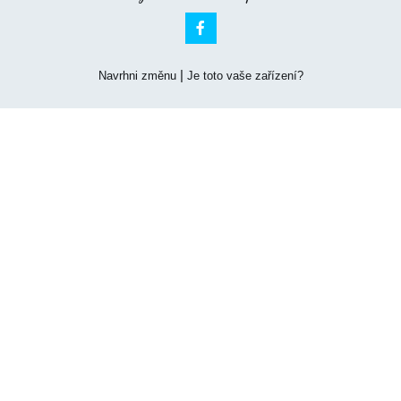

|
Navrhni změnu
Je toto vaše zařízení?