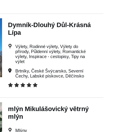
Dymník-Dlouhý Důl-Krásná
Lípa
Výlety, Rodinné výlety, Výlety do
přírody, Půldenní výlety, Romantické
výlety, Inspirace - cestopisy, Tipy na
výlet
Brtníky
,
České Švýcarsko
,
Severní
Čechy
,
Labské pískovce
,
Děčínsko
mlýn Mikulášovický větrný
mlýn
Mlýny