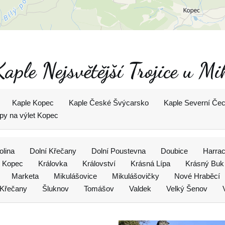
aple Nejsvětější Trojice u Mi
Kaple Kopec
Kaple České Švýcarsko
Kaple Severní Če
ipy na výlet Kopec
olina
Dolní Křečany
Dolní Poustevna
Doubice
Harra
Kopec
Královka
Království
Krásná Lípa
Krásný Buk
Marketa
Mikulášovice
Mikulášovičky
Nové Hraběcí
 Křečany
Šluknov
Tomášov
Valdek
Velký Šenov