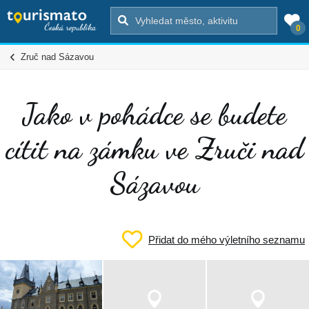
0
Zruč nad Sázavou
Jako v pohádce se budete
cítit na zámku ve Zruči nad
Sázavou
Přidat do mého výletního seznamu