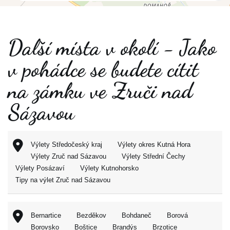
Další místa v okolí - Jako
v pohádce se budete cítit
na zámku ve Zruči nad
Sázavou
Výlety Středočeský kraj
Výlety okres Kutná Hora
Výlety Zruč nad Sázavou
Výlety Střední Čechy
Výlety Posázaví
Výlety Kutnohorsko
Tipy na výlet Zruč nad Sázavou
Bernartice
Bezděkov
Bohdaneč
Borová
Borovsko
Boštice
Brandýs
Brzotice