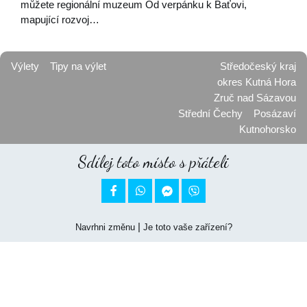
můžete regionální muzeum Od verpánku k Baťovi,
mapující rozvoj…
Výlety
Tipy na výlet
Středočeský kraj
okres Kutná Hora
Zruč nad Sázavou
Střední Čechy
Posázaví
Kutnohorsko
Sdílej toto místo s přáteli


|
Navrhni změnu
Je toto vaše zařízení?