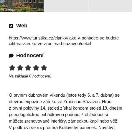
Web
https://www.turistika.cz/clanky/jako-v-pohadce-se-budete-
citit-na-zamku-ve-zruci-nad-sazavou/detail
Hodnocení
Na základě
0
hodnocení.
O prvním dubnovém víkendu (letos tedy 6. a 7. dubna) se
otevřou expozice zámku ve Zruči nad Sázavou. Hrad
z první poloviny 14. století získal koncem století 19. dnešní
pseudogotickou pohádkovou podobu.Prohlédnout si
můžete zrenovované interiéry, zámeckou kapli nebo věž.
V podkroví se rozprostírá Království panenek. Navštívit