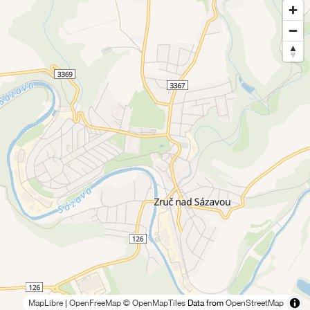
MapLibre
|
OpenFreeMap
© OpenMapTiles
Data from
OpenStreetMap