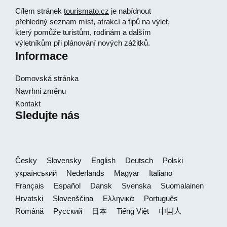
Cílem stránek
tourismato.cz
je nabídnout
přehledný seznam míst, atrakcí a tipů na výlet,
který pomůže turistům, rodinám a dalším
výletníkům při plánování nových zážitků.
Informace
Domovská stránka
Navrhni změnu
Kontakt
Sledujte nás
Česky
Slovensky
English
Deutsch
Polski
український
Nederlands
Magyar
Italiano
Français
Español
Dansk
Svenska
Suomalainen
Hrvatski
Slovenščina
Ελληνικά
Português
Română
Русский
日本
Tiếng Việt
中国人