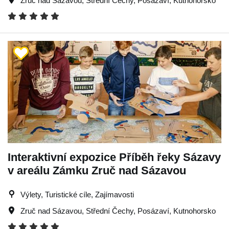
Zruč nad Sázavou
,
Střední Čechy
,
Posázaví
,
Kutnohorsko
Interaktivní expozice Příběh řeky Sázavy
v areálu Zámku Zruč nad Sázavou
Výlety, Turistické cíle, Zajímavosti
Zruč nad Sázavou
,
Střední Čechy
,
Posázaví
,
Kutnohorsko