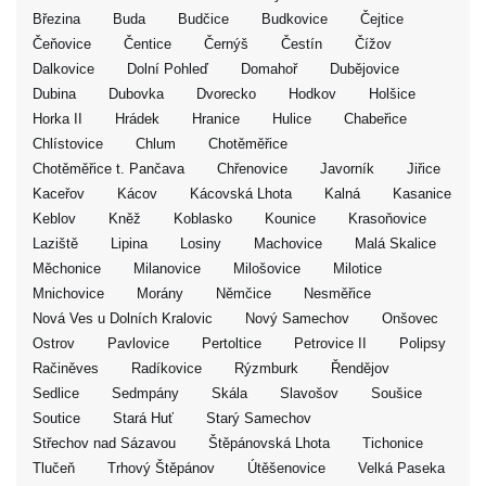
Březina
Buda
Budčice
Budkovice
Čejtice
Čeňovice
Čentice
Černýš
Čestín
Čížov
Dalkovice
Dolní Pohleď
Domahoř
Dubějovice
Dubina
Dubovka
Dvorecko
Hodkov
Holšice
Horka II
Hrádek
Hranice
Hulice
Chabeřice
Chlístovice
Chlum
Chotěměřice
Chotěměřice t. Pančava
Chřenovice
Javorník
Jiřice
Kaceřov
Kácov
Kácovská Lhota
Kalná
Kasanice
Keblov
Kněž
Koblasko
Kounice
Krasoňovice
Laziště
Lipina
Losiny
Machovice
Malá Skalice
Měchonice
Milanovice
Milošovice
Milotice
Mnichovice
Morány
Němčice
Nesměřice
Nová Ves u Dolních Kralovic
Nový Samechov
Onšovec
Ostrov
Pavlovice
Pertoltice
Petrovice II
Polipsy
Račiněves
Radíkovice
Rýzmburk
Řendějov
Sedlice
Sedmpány
Skála
Slavošov
Soušice
Soutice
Stará Huť
Starý Samechov
Střechov nad Sázavou
Štěpánovská Lhota
Tichonice
Tlučeň
Trhový Štěpánov
Útěšenovice
Velká Paseka