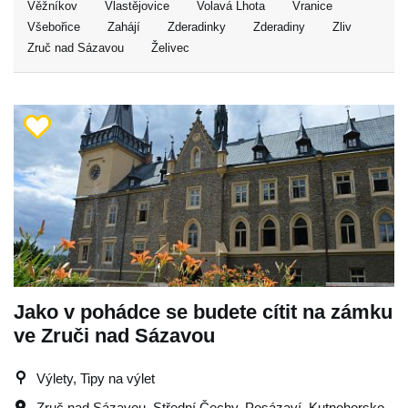
Věžníkov
Vlastějovice
Volavá Lhota
Vranice
Všebořice
Zahájí
Zderadinky
Zderadiny
Zliv
Zruč nad Sázavou
Želivec
Jako v pohádce se budete cítit na zámku
ve Zruči nad Sázavou
Výlety, Tipy na výlet
Zruč nad Sázavou
,
Střední Čechy
,
Posázaví
,
Kutnohorsko