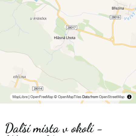
MapLibre
|
OpenFreeMap
© OpenMapTiles
Data from
OpenStreetMap
Další místa v okolí -