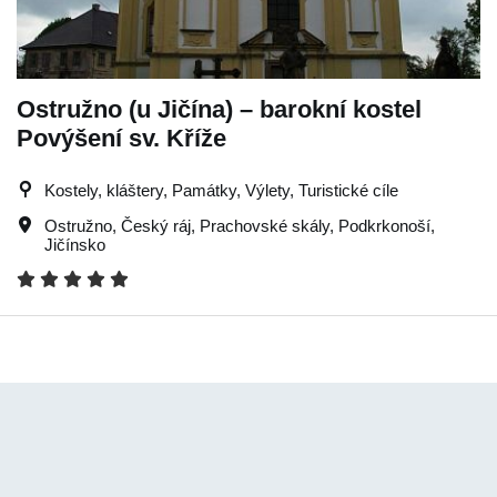
Ostružno (u Jičína) – barokní kostel
Povýšení sv. Kříže
Kostely, kláštery, Památky, Výlety, Turistické cíle
Ostružno
,
Český ráj
,
Prachovské skály
,
Podkrkonoší
,
Jičínsko