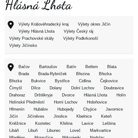
Hlásná Lhota
Výlety Královéhradecký kraj
Výlety okres Jičín
Výlety Hlásná Lhota
Výlety Český ráj
Výlety Prachovské skály
Výlety Podkrkonoší
Výlety Jičínsko
Bačov
Bartoušov
Batín
Betlem
Blata
Brada
Brada-Rybníček
Březina
Březka
Březka
Bukvice
Bystřice
Cidlina
Čejkovice
Čímyšl
Dílce
Dolany
Dolní Lochov
Doubravice
Drahoraz
Drštěkryje
Dvorce
Hlásná Lhota
Holín
Holínské Předměstí
Horní Lochov
Hrdoňovice
Hřmenín
Hubálov
Hubojedy
Chyjice
Javornice
Jičín
Jičíněves
Jinolice
Kbelnice
Keteň
Kněžnice
Kostelec
Křelina
Lavice
Leština
Libáň
Libuň
Libunec
Loveč
Markvartice
Mladějov
Moravčice
Mrkvojedy
Nadslav