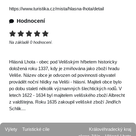
https://www.turistika.cz/mista/hlasna-lhota/detail
Hodnocení
Na základě
0
hodnocení.
Hlásná Lhota - obec pod Velišským hřbetem historicky
doložená roku 1337, kdy je zmiňována jako zboží hradu
Veliše. Název obce je odvozen od povinnosti obyvatel
provádět noční hlídky na Veliši - hlásní. Majiteli obce bylo
po dobu staletí několik významných šlechtických rodů. V
letech 1622 - 1634 byl majitelem velišského zboží Albrecht
z valdštejna. Roku 1635 zakoupil velišské zboží Jindřich
Schlik…
Výlety
Turistické cíle
Královéhradecký kraj