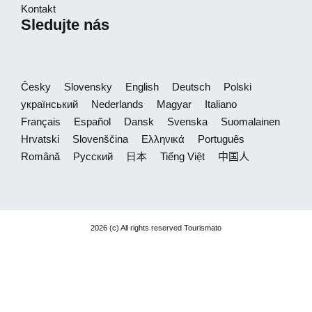
Kontakt
Sledujte nás
Česky
Slovensky
English
Deutsch
Polski
український
Nederlands
Magyar
Italiano
Français
Español
Dansk
Svenska
Suomalainen
Hrvatski
Slovenščina
Ελληνικά
Português
Română
Русский
日本
Tiếng Việt
中国人
2026 (c) All rights reserved Tourismato