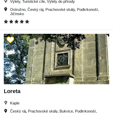
Výlety, Turistické cíle, Výlety do přírody
Ostružno
,
Český ráj
,
Prachovské skály
,
Podkrkonoší
,
Jičínsko
Loreta
Kaple
Český ráj
,
Prachovské skály
,
Bukvice
,
Podkrkonoší
,