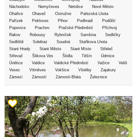
Náchodsko
Nemyčeves
Netolice
Nové Město
Ohařice
Ohaveč
Ostružno
Pařezská Lhota
Pařízek
Pekloves
Plhov
Podhradí
Podůlší
Popovice
Prachov
Pražské Předměstí
Příchvoj
Rakov
Robousy
Rybníček
Samšina
Sedličky
Sedliště
Soběraz
Soudná
Staňkova Lhota
Staré Hrady
Staré Město
Staré Místo
Střeleč
Střevač
Šlikova Ves
Štidla
Těšín
Údrnice
Únětice
Valdice
Valdické Předměstí
Važice
Veliš
Vesec
Vitiněves
Vokšice
Všeliby
Zajakury
Zámezí
Zámostí
Zámostí-Blata
Železnice