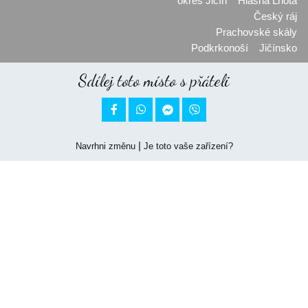
okres Jičín
Hlásná Lhota
Český ráj
Prachovské skály
Podkrkonoší
Jičínsko
Sdílej toto místo s přáteli


|
Navrhni změnu
Je toto vaše zařízení?