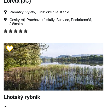
Loreta (JC)
Památky, Výlety, Turistické cíle, Kaple
Český ráj
,
Prachovské skály
,
Bukvice
,
Podkrkonoší
,
Jičínsko
Lhotský rybník