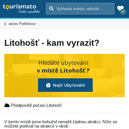
0
okres Pelhřimov
Litohošť - kam vyrazit?
Hledáte ubytování
v místě Litohošť ?
Najít Ubytování
Předpověď počasí Litohošť
V tomto místě jsme bohužel nenašli žádnou atrakci. Níže se
můžete podívat na atrakce v okolí.