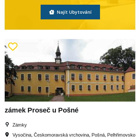
Najít Ubytování
zámek Proseč u Pošné
Zámky
Vysočina
,
Českomoravská vrchovina
,
Pošná
,
Pelhřimovsko