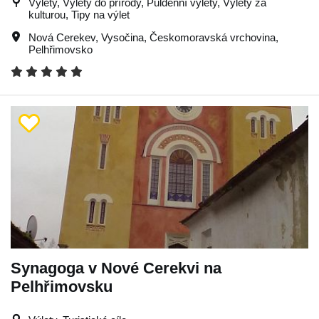
Výlety, Výlety do přírody, Půldenní výlety, Výlety za
kulturou, Tipy na výlet
Nová Cerekev
,
Vysočina
,
Českomoravská vrchovina
,
Pelhřimovsko
Synagoga v Nové Cerekvi na
Pelhřimovsku