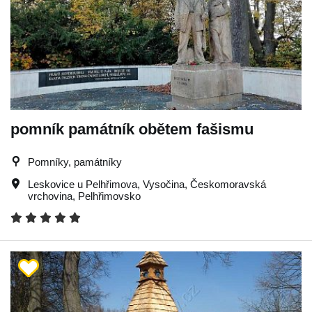
pomník památník obětem fašismu
Pomníky, památníky
Leskovice u Pelhřimova
,
Vysočina
,
Českomoravská
vrchovina
,
Pelhřimovsko