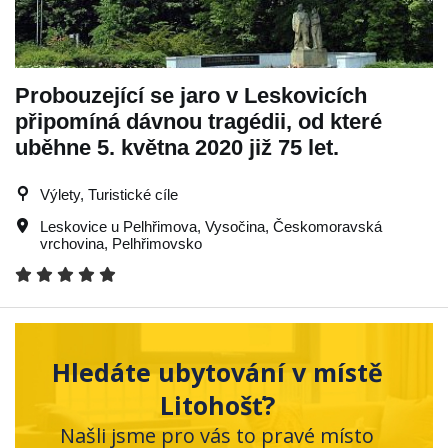
Probouzející se jaro v Leskovicích
připomíná dávnou tragédii, od které
uběhne 5. května 2020 již 75 let.
Výlety, Turistické cíle
Leskovice u Pelhřimova
,
Vysočina
,
Českomoravská
vrchovina
,
Pelhřimovsko
Hledáte ubytování v místě
Litohošť?
Našli jsme pro vás to pravé místo