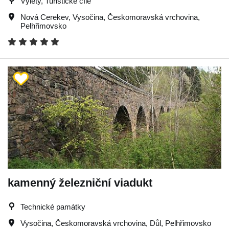
Výlety, Turistické cíle
Nová Cerekev
,
Vysočina
,
Českomoravská vrchovina
,
Pelhřimovsko
kamenný železniční viadukt
Technické památky
Vysočina
,
Českomoravská vrchovina
,
Důl
,
Pelhřimovsko