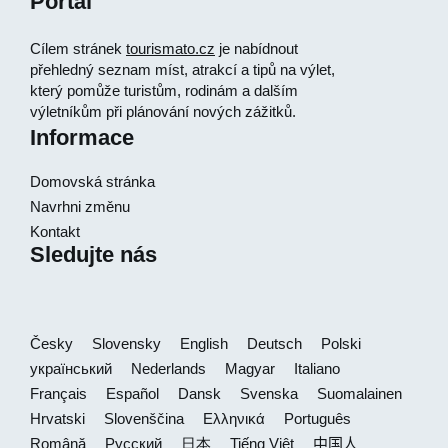
Portál
Cílem stránek
tourismato.cz
je nabídnout
přehledný seznam míst, atrakcí a tipů na výlet,
který pomůže turistům, rodinám a dalším
výletníkům při plánování nových zážitků.
Informace
Domovská stránka
Navrhni změnu
Kontakt
Sledujte nás
Česky
Slovensky
English
Deutsch
Polski
український
Nederlands
Magyar
Italiano
Français
Español
Dansk
Svenska
Suomalainen
Hrvatski
Slovenščina
Ελληνικά
Português
Română
Русский
日本
Tiếng Việt
中国人