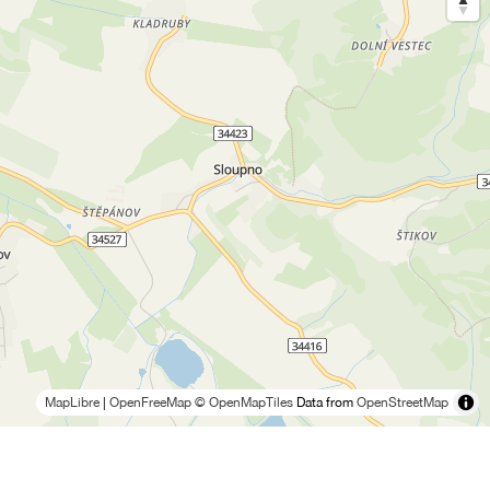
MapLibre
|
OpenFreeMap
© OpenMapTiles
Data from
OpenStreetMap