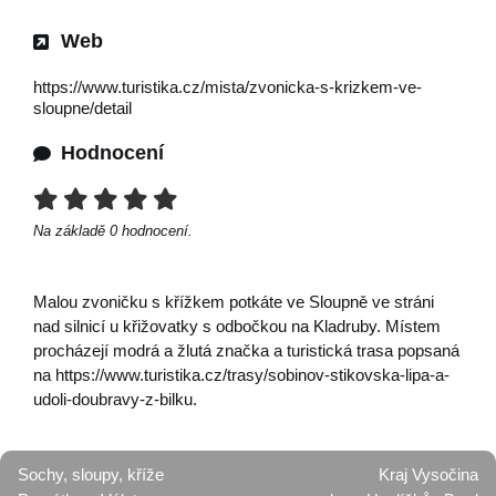
Web
https://www.turistika.cz/mista/zvonicka-s-krizkem-ve-
sloupne/detail
Hodnocení
Na základě
0
hodnocení.
Malou zvoničku s křížkem potkáte ve Sloupně ve stráni
nad silnicí u křižovatky s odbočkou na Kladruby. Místem
procházejí modrá a žlutá značka a turistická trasa popsaná
na https://www.turistika.cz/trasy/sobinov-stikovska-lipa-a-
udoli-doubravy-z-bilku.
Sochy, sloupy, kříže
Kraj Vysočina