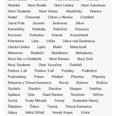
Hluboká
Horní Bradlo
Horní Lhotka
Horní Sokolovec
Horní Studenec
Horní Vestec
Hostětínky
Hranice
Hudeč
Chloumek
Chlum u Hlinska
Chotěboř
Jasné Pole
Javorné
Jeníkovec
Jitkov
Kameničky
Kladruby
Klokočov
Klouzovy
Kocourov
Kohoutov
Krásné
Krucemburk
Křemenice
Lány
Lhůta
Libice nad Doubravou
Libická Lhotka
Lipka
Maleč
Malochyně
Milesimov
Modletín
Možděnice
Nehodovka
Nová Ves u Chotěboře
Nové Ransko
Nový Dvůr
Nový Studenec
Obec Vysočina
Oudoleň
Petrkov 1.díl
Petrkov 3.díl
Počátky
Podhořice
Podmoklany
Polom
Předboř
Přemilov
Příjemky
Rohozná u Trhové Kamenice
Rovný
Rušinov
Rváčov
Skořetín
Slavětín
Slavíkov
Sloupno
Sobíňov
Spálava
Stan
Staré Ransko
Stružinec
Střížov
Suchá
Svatý Mikuláš
Svinný
Svobodné Hamry
Štěpánov
Štikov
Travná
Trhová Kamenice
Údavy
Velká Střítež
Veselý Kopec
Víska