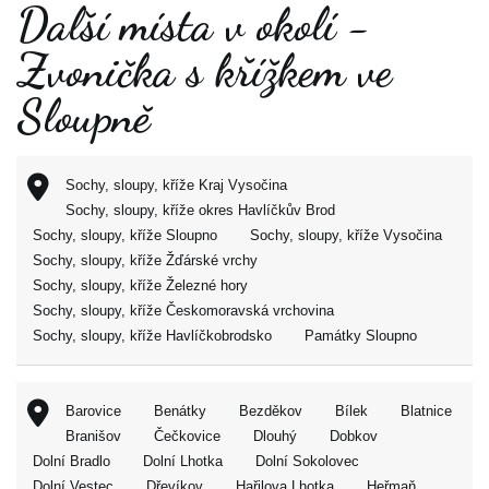
Další místa v okolí -
Zvonička s křížkem ve
Sloupně
Sochy, sloupy, kříže Kraj Vysočina
Sochy, sloupy, kříže okres Havlíčkův Brod
Sochy, sloupy, kříže Sloupno
Sochy, sloupy, kříže Vysočina
Sochy, sloupy, kříže Žďárské vrchy
Sochy, sloupy, kříže Železné hory
Sochy, sloupy, kříže Českomoravská vrchovina
Sochy, sloupy, kříže Havlíčkobrodsko
Památky Sloupno
Barovice
Benátky
Bezděkov
Bílek
Blatnice
Branišov
Čečkovice
Dlouhý
Dobkov
Dolní Bradlo
Dolní Lhotka
Dolní Sokolovec
Dolní Vestec
Dřevíkov
Hařilova Lhotka
Heřmaň