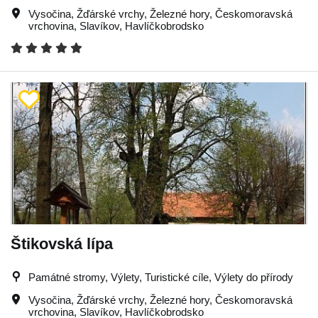
Vysočina
,
Žďárské vrchy
,
Železné hory
,
Českomoravská
vrchovina
,
Slavíkov
,
Havlíčkobrodsko
Štikovská lípa
Památné stromy, Výlety, Turistické cíle, Výlety do přírody
Vysočina
,
Žďárské vrchy
,
Železné hory
,
Českomoravská
vrchovina
,
Slavíkov
,
Havlíčkobrodsko