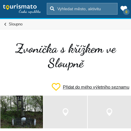
0
Sloupno
Zvonička s křížkem ve
Sloupně
Přidat do mého výletního seznamu