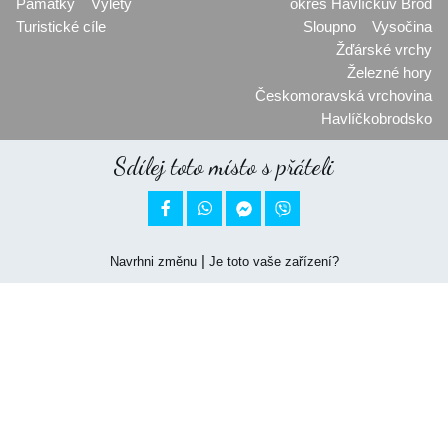
Památky
Výlety
okres Havlíčkův Brod
Turistické cíle
Sloupno
Vysočina
Žďárské vrchy
Železné hory
Českomoravská vrchovina
Havlíčkobrodsko
Sdílej toto místo s přáteli


|
Navrhni změnu
Je toto vaše zařízení?