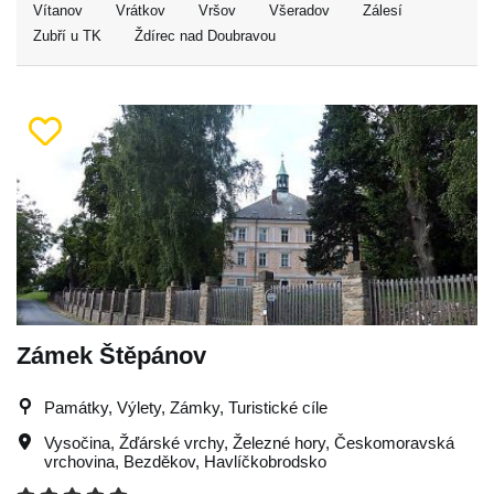
Vítanov
Vrátkov
Vršov
Všeradov
Zálesí
Zubří u TK
Ždírec nad Doubravou
Zámek Štěpánov
Památky, Výlety, Zámky, Turistické cíle
Vysočina
,
Žďárské vrchy
,
Železné hory
,
Českomoravská
vrchovina
,
Bezděkov
,
Havlíčkobrodsko