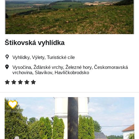
Štikovská vyhlídka
Vyhlídky, Výlety, Turistické cíle
Vysočina
,
Žďárské vrchy
,
Železné hory
,
Českomoravská
vrchovina
,
Slavíkov
,
Havlíčkobrodsko