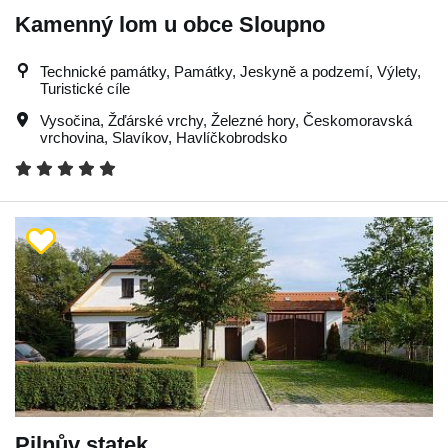
Kamenný lom u obce Sloupno
Technické památky, Památky, Jeskyně a podzemí, Výlety,
Turistické cíle
Vysočina
,
Žďárské vrchy
,
Železné hory
,
Českomoravská
vrchovina
,
Slavíkov
,
Havlíčkobrodsko
Pilnův statek