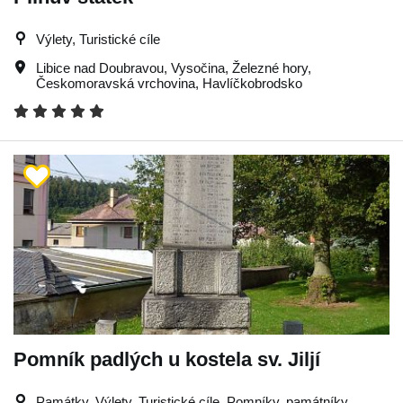
Výlety, Turistické cíle
Libice nad Doubravou
,
Vysočina
,
Železné hory
,
Českomoravská vrchovina
,
Havlíčkobrodsko
Pomník padlých u kostela sv. Jiljí
Památky, Výlety, Turistické cíle, Pomníky, památníky