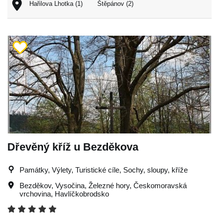
Hařilova Lhotka (1)
Štěpánov (2)
Dřevěný kříž u Bezděkova
Památky, Výlety, Turistické cíle, Sochy, sloupy, kříže
Bezděkov
,
Vysočina
,
Železné hory
,
Českomoravská
vrchovina
,
Havlíčkobrodsko