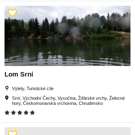
Lom Srní
Výlety, Turistické cíle
Srní
,
Východní Čechy
,
Vysočina
,
Žďárské vrchy
,
Železné
hory
,
Českomoravská vrchovina
,
Chrudimsko