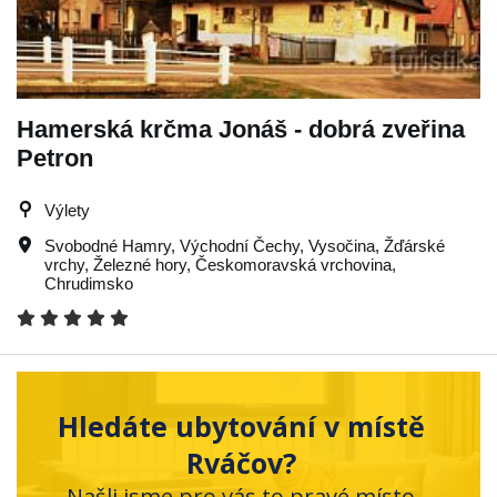
Hamerská krčma Jonáš - dobrá zveřina
Petron
Výlety
Svobodné Hamry
,
Východní Čechy
,
Vysočina
,
Žďárské
vrchy
,
Železné hory
,
Českomoravská vrchovina
,
Chrudimsko
Hledáte ubytování v místě
Rváčov?
Našli jsme pro vás to pravé místo