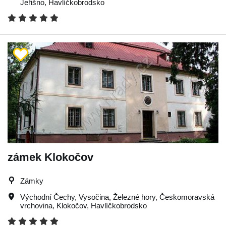
Jeřišno
,
Havlíčkobrodsko
zámek Klokočov
Zámky
Východní Čechy
,
Vysočina
,
Železné hory
,
Českomoravská
vrchovina
,
Klokočov
,
Havlíčkobrodsko