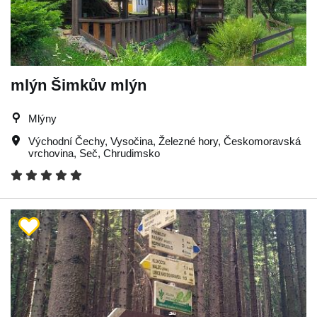
mlýn Šimkův mlýn
Mlýny
Východní Čechy
,
Vysočina
,
Železné hory
,
Českomoravská
vrchovina
,
Seč
,
Chrudimsko