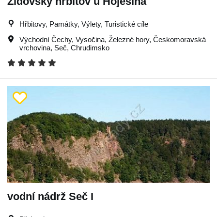
Židovský hřbitov u Hoješína
Hřbitovy, Památky, Výlety, Turistické cíle
Východní Čechy
,
Vysočina
,
Železné hory
,
Českomoravská
vrchovina
,
Seč
,
Chrudimsko
vodní nádrž Seč I