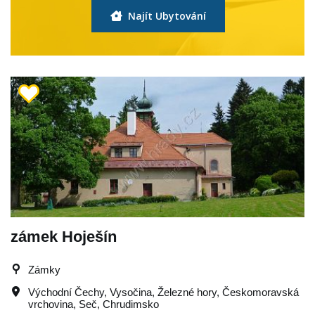
Najít Ubytování
zámek Hoješín
Zámky
Východní Čechy
,
Vysočina
,
Železné hory
,
Českomoravská
vrchovina
,
Seč
,
Chrudimsko