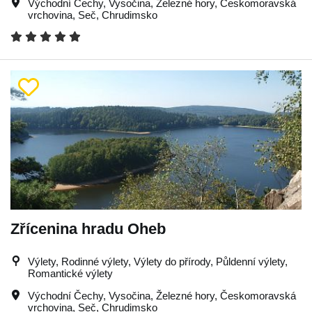
Východní Čechy
,
Vysočina
,
Železné hory
,
Českomoravská
vrchovina
,
Seč
,
Chrudimsko
Zřícenina hradu Oheb
Výlety, Rodinné výlety, Výlety do přírody, Půldenní výlety,
Romantické výlety
Východní Čechy
,
Vysočina
,
Železné hory
,
Českomoravská
vrchovina
,
Seč
,
Chrudimsko