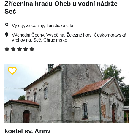
Zřícenina hradu Oheb u vodní nádrže
Seč
Výlety, Zříceniny, Turistické cíle
Východní Čechy
,
Vysočina
,
Železné hory
,
Českomoravská
vrchovina
,
Seč
,
Chrudimsko
kostel sv. Anny