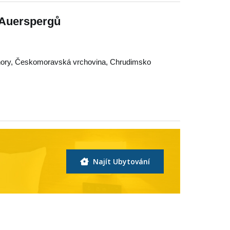
 Auerspergů
ory
,
Českomoravská vrchovina
,
Chrudimsko
Najít Ubytování