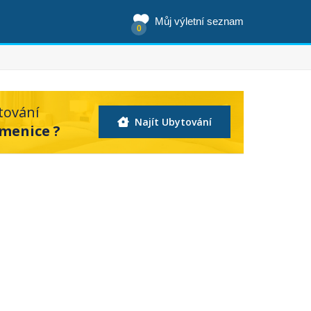
Můj výletní seznam
0
tování
Najít Ubytování
emenice ?