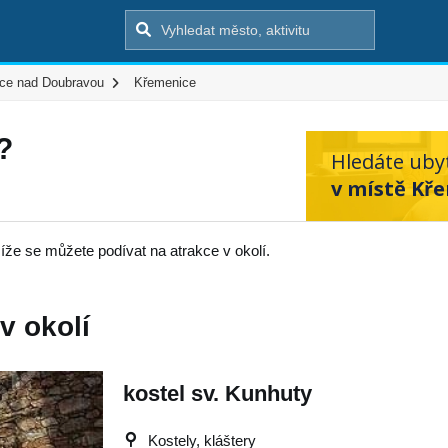
ice nad Doubravou
Křemenice
?
Hledáte uby
v místě Kř
íže se můžete podívat na atrakce v okolí.
v okolí
kostel sv. Kunhuty
Kostely, kláštery