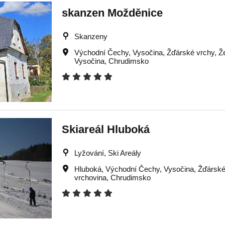
skanzen Možděnice
Skanzeny
Východní Čechy
,
Vysočina
,
Žďárské vrchy
,
Ž
Vysočina
,
Chrudimsko
Skiareál Hluboká
Lyžování, Ski Areály
Hluboká
,
Východní Čechy
,
Vysočina
,
Žďárské
vrchovina
,
Chrudimsko