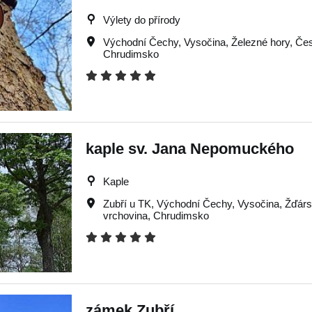
Výlety do přírody
Východní Čechy
,
Vysočina
,
Železné hory
,
Čes
Chrudimsko
kaple sv. Jana Nepomuckého
Kaple
Zubří u TK
,
Východní Čechy
,
Vysočina
,
Žďárs
vrchovina
,
Chrudimsko
zámek Zubří