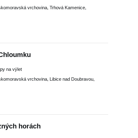
komoravská vrchovina
,
Trhová Kamenice
,
 Chloumku
ipy na výlet
komoravská vrchovina
,
Libice nad Doubravou
,
ezných horách