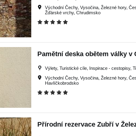
Východní Čechy
,
Vysočina
,
Železné hory
,
Čes
Žďárské vrchy
,
Chrudimsko
Pamětní deska obětem války v
Výlety, Turistické cíle, Inspirace - cestopisy, T
Východní Čechy
,
Vysočina
,
Železné hory
,
Čes
Havlíčkobrodsko
Přírodní rezervace Zubří v Žel