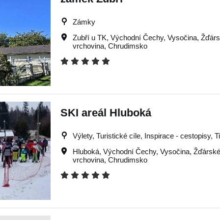
Zámky
Zubří u TK
,
Východní Čechy
,
Vysočina
,
Žďárs
vrchovina
,
Chrudimsko
SKI areál Hluboká
Výlety, Turistické cíle, Inspirace - cestopisy, T
Hluboká
,
Východní Čechy
,
Vysočina
,
Žďárské
vrchovina
,
Chrudimsko