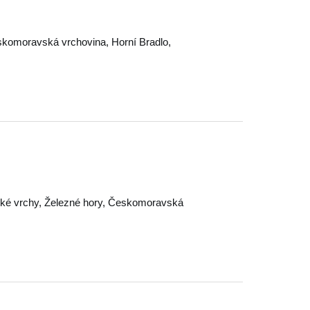
komoravská vrchovina
,
Horní Bradlo
,
ké vrchy
,
Železné hory
,
Českomoravská