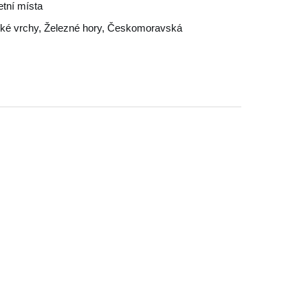
etní místa
ké vrchy
,
Železné hory
,
Českomoravská