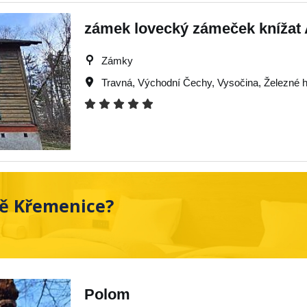
zámek lovecký zámeček knížat
Zámky
Travná
,
Východní Čechy
,
Vysočina
,
Železné h
tě Křemenice?
Polom