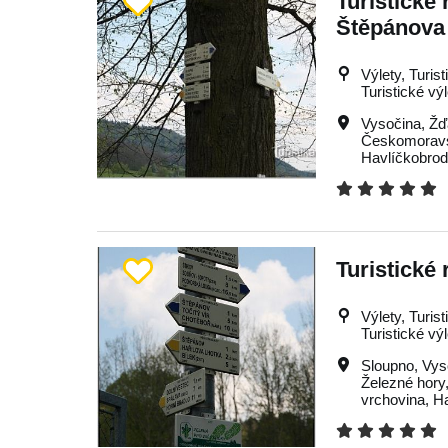
Turistické 
Štěpánova
Výlety, Turist
Turistické vý
Vysočina
,
Žď
Českomoravs
Havlíčkobro
Turistické
Výlety, Turist
Turistické vý
Sloupno
,
Vys
Železné hory
vrchovina
,
H