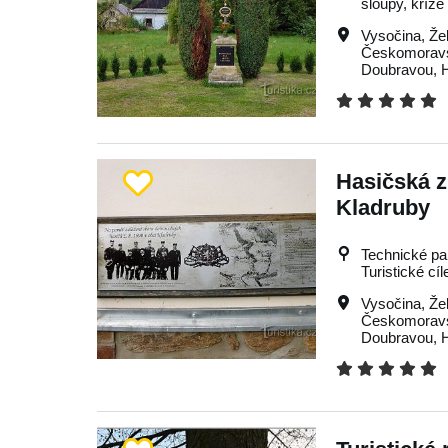
sloupy, kříže
Vysočina
,
Že
Českomoravs
Doubravou
,
Hasičská z
Kladruby
Technické pa
Turistické cíl
Vysočina
,
Že
Českomoravs
Doubravou
,