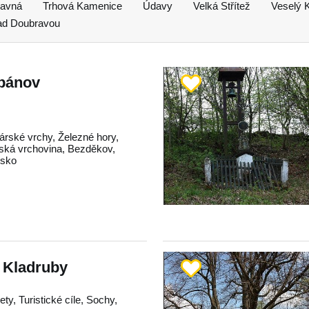
ravná
Trhová Kamenice
Údavy
Velká Střítež
Veselý 
ad Doubravou
pánov
árské vrchy
,
Železné hory
,
ká vrchovina
,
Bezděkov
,
dsko
i Kladruby
ty, Turistické cíle, Sochy,