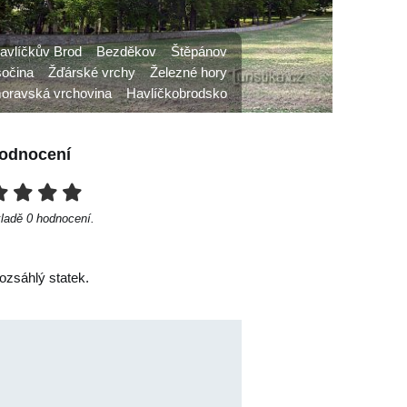
avlíčkův Brod
Bezděkov
Štěpánov
očina
Žďárské vrchy
Železné hory
ravská vrchovina
Havlíčkobrodsko
odnocení
kladě
0
hodnocení.
ozsáhlý statek.