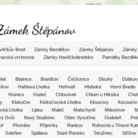
 Zámek Štěpánov
líčkův Brod
Zámky Bezděkov
Zámky Štěpánov
Zámky 
avská vrchovina
Zámky Havlíčkobrodsko
Památky Bezděk
ílek
Blatnice
Branišov
Čečkovice
Dlouhý
Dobkov
íkov
Hařilova Lhotka
Heřmaň
Hluboká
Horní Bradlo
Hranice
Hudeč
Chloumek
Chlum u Hlinska
Chot
by
Klokočov
Klokočovská Lhotka
Klouzovy
Kocourov
ická Lhotka
Lipka
Maleč
Malochyně
Milesimov
M
vý Dvůr
Nový Studenec
Obec Vysočina
Oudoleň
Pet
oř
Přemilov
Příjemky
Rankov
Rohozná u Trhové Ka
Sobíňov
Spálava
Staré Ransko
Stružinec
Střížov