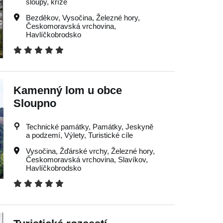
sloupy, kříže
Bezděkov
,
Vysočina
,
Železné hory
,
Českomoravská vrchovina
,
Havlíčkobrodsko
Kamenný lom u obce
Sloupno
Technické památky, Památky, Jeskyně
a podzemí, Výlety, Turistické cíle
Vysočina
,
Žďárské vrchy
,
Železné hory
,
Českomoravská vrchovina
,
Slavíkov
,
Havlíčkobrodsko