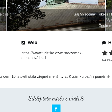
é cíle
Kraj Vysočina
okres H
Vys
Českomo
Web
H
https://www.turistika.cz/mista/zamek-
stepanov/detail
Na zá
oncem 16. století stála zřejmě menší tvrz. K zámku patřil i poměrně r
Sdílej toto místo s přáteli
