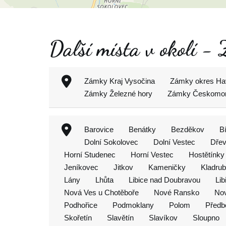
Další místa v okolí -
Zámky Kraj Vysočina
Zámky okres Hav
Zámky Železné hory
Zámky Českomor
Barovice
Benátky
Bezděkov
B
Dolní Sokolovec
Dolní Vestec
Dřev
Horní Studenec
Horní Vestec
Hostětínky
Jeníkovec
Jitkov
Kameničky
Kladru
Lány
Lhůta
Libice nad Doubravou
Lib
Nová Ves u Chotěboře
Nové Ransko
No
Podhořice
Podmoklany
Polom
Předb
Skořetín
Slavětín
Slavíkov
Sloupno