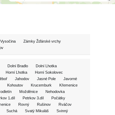
Vysočina
Zámky Žďárské vrchy
ov
Dolní Bradlo
Dolní Lhotka
Horní Lhotka
Horní Sokolovec
ěboř
Jahodov
Jasné Pole
Javorné
Kohoutov
Krucemburk
Křemenice
odletín
Možděnice
Nehodovka
rkov 1.díl
Petrkov 3.díl
Počátky
menice
Rovný
Rušinov
Rváčov
Suchá
Svatý Mikuláš
Svinný