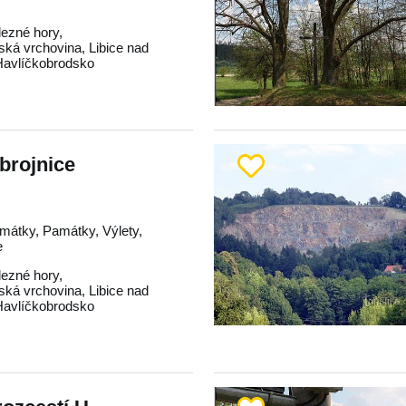
lezné hory
,
ká vrchovina
,
Libice nad
Havlíčkobrodsko
brojnice
mátky, Památky, Výlety,
e
lezné hory
,
ká vrchovina
,
Libice nad
Havlíčkobrodsko