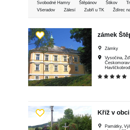
Svobodné Hamry
Štěpánov
Štikov
T
Všeradov
Zálesí
Zubří u TK
Ždírec n
zámek Ště
Zámky
Vysočina
,
Žď
Českomoravs
Havlíčkobro
Kříž v obc
Památky, Výle