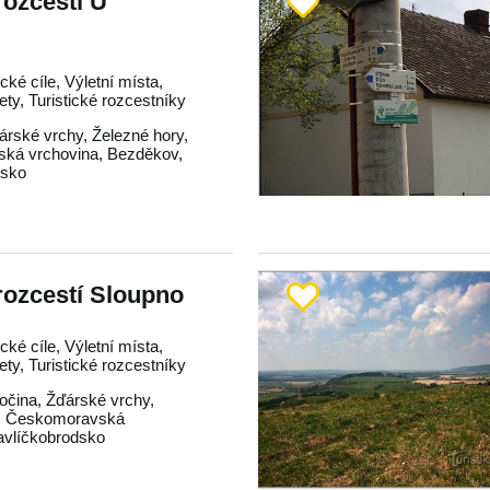
rozcestí U
ické cíle, Výletní místa,
lety, Turistické rozcestníky
árské vrchy
,
Železné hory
,
ká vrchovina
,
Bezděkov
,
dsko
 rozcestí Sloupno
ické cíle, Výletní místa,
lety, Turistické rozcestníky
očina
,
Žďárské vrchy
,
,
Českomoravská
avlíčkobrodsko