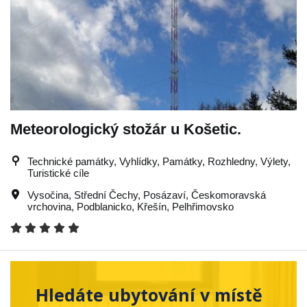
Meteorologický stožár u Košetic.
Technické památky, Vyhlídky, Památky, Rozhledny, Výlety,
Turistické cíle
Vysočina
,
Střední Čechy
,
Posázaví
,
Českomoravská
vrchovina
,
Podblanicko
,
Křešín
,
Pelhřimovsko
Hledáte ubytování v místě