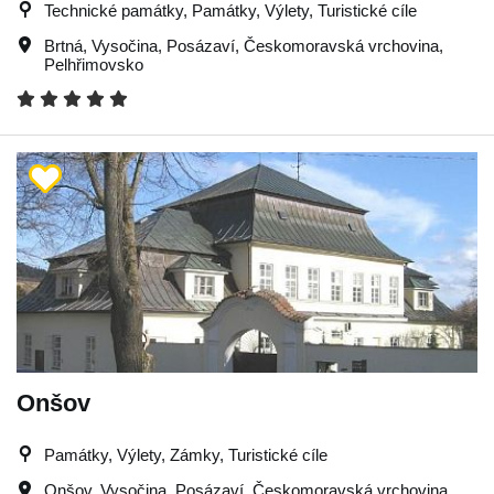
Technické památky, Památky, Výlety, Turistické cíle
Brtná
,
Vysočina
,
Posázaví
,
Českomoravská vrchovina
,
Pelhřimovsko
Onšov
Památky, Výlety, Zámky, Turistické cíle
Onšov
,
Vysočina
,
Posázaví
,
Českomoravská vrchovina
,