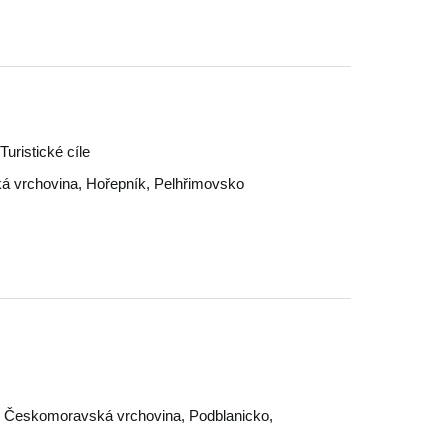
uristické cíle
á vrchovina
,
Hořepník
,
Pelhřimovsko
,
Českomoravská vrchovina
,
Podblanicko
,