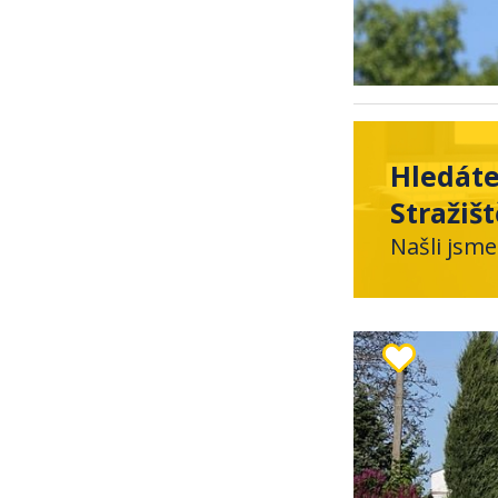
Hledáte
Stražiš
Našli jsme