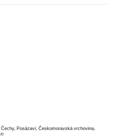
í Čechy
,
Posázaví
,
Českomoravská vrchovina
,
ko