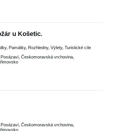
žár u Košetic.
ky, Památky, Rozhledny, Výlety, Turistické cíle
,
Posázaví
,
Českomoravská vrchovina
,
hřimovsko
,
Posázaví
,
Českomoravská vrchovina
,
hřimovsko