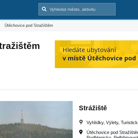
Útěchovice pod Stražištěm
tražištěm
Hledáte ubytování
v místě Útěchovice pod 
Strážiště
Vyhlídky, Výlety, Turistic
Útěchovice pod Stražišt
Podblanicko
,
Pelhřimovs