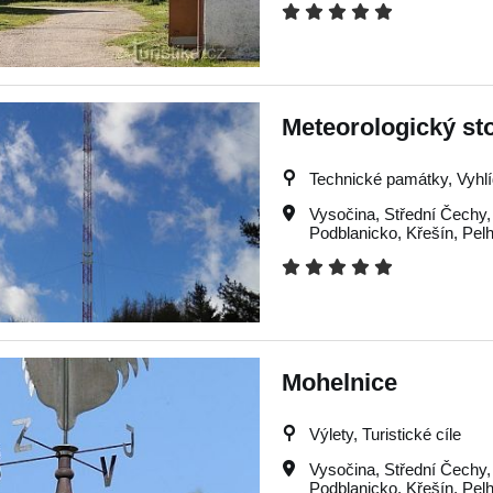
Meteorologický sto
Technické památky, Vyhlíd
Vysočina
,
Střední Čechy
Podblanicko
,
Křešín
,
Pel
Mohelnice
Výlety, Turistické cíle
Vysočina
,
Střední Čechy
Podblanicko
,
Křešín
,
Pel