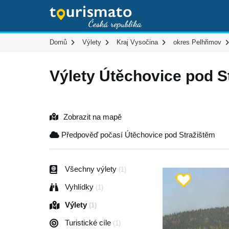
Domů
Výlety
Kraj Vysočina
okres Pelhřimov
Výlety Útěchovice pod S
Zobrazit na mapě
Předpověď počasí Útěchovice pod Stražištěm
Všechny výlety
(1)
Vyhlídky
(1)
Výlety
(1)
Turistické cíle
(1)