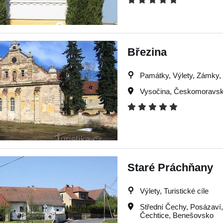
Březina
Památky, Výlety, Zámky, T
Vysočina
,
Českomoravsk
Staré Práchňany
Výlety, Turistické cíle
Střední Čechy
,
Posázaví
Čechtice
,
Benešovsko