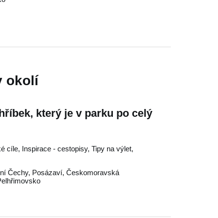
 okolí
říbek, který je v parku po celý
é cíle, Inspirace - cestopisy, Tipy na výlet,
dní Čechy
,
Posázaví
,
Českomoravská
Pelhřimovsko