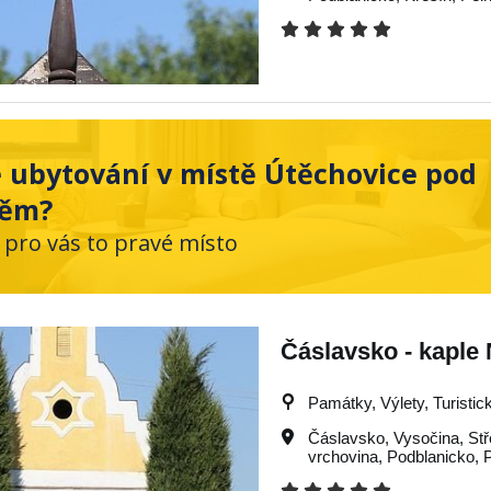
 ubytování v místě Útěchovice pod
těm?
 pro vás to pravé místo
Čáslavsko - kaple
Památky, Výlety, Turistick
Čáslavsko
,
Vysočina
,
St
vrchovina
,
Podblanicko
,