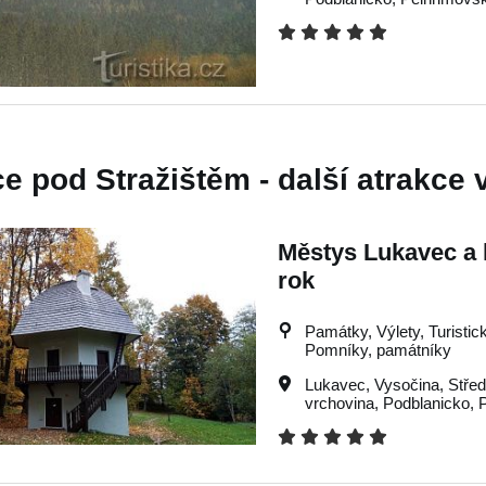
e pod Stražištěm - další atrakce v
Městys Lukavec a h
rok
Památky, Výlety, Turistick
Pomníky, památníky
Lukavec
,
Vysočina
,
Stře
vrchovina
,
Podblanicko
,