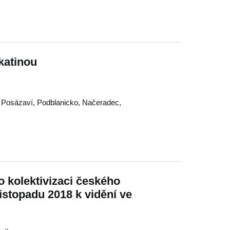
katinou
,
Posázaví
,
Podblanicko
,
Načeradec
,
o kolektivizaci českého
listopadu 2018 k vidění ve