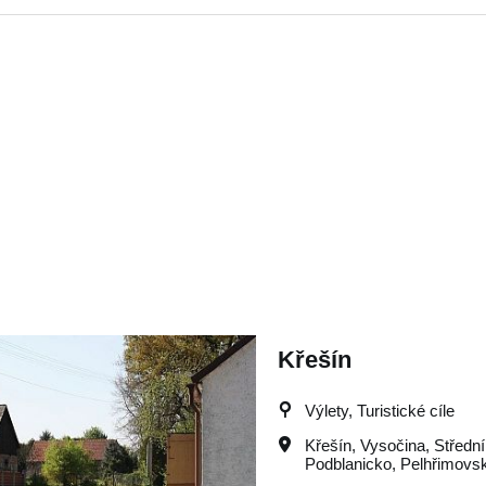
Křešín
Výlety, Turistické cíle
Křešín
,
Vysočina
,
Středn
Podblanicko
,
Pelhřimovs