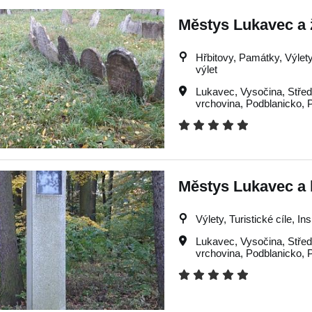
Městys Lukavec a 
Hřbitovy, Památky, Výlety,
výlet
Lukavec
,
Vysočina
,
Stře
vrchovina
,
Podblanicko
,
Městys Lukavec a 
Výlety, Turistické cíle, In
Lukavec
,
Vysočina
,
Stře
vrchovina
,
Podblanicko
,