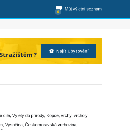
Můj výletní seznam
0
Najít Ubytování
Stražištěm ?
ké cíle, Výlety do přírody, Kopce, vrchy, vrcholy
ěm
,
Vysočina
,
Českomoravská vrchovina
,
ko