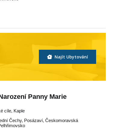
Najít Ubytování
 Narození Panny Marie
é cíle, Kaple
řední Čechy
,
Posázaví
,
Českomoravská
Pelhřimovsko