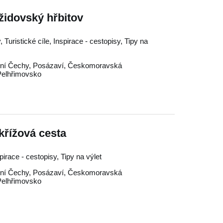
židovský hřbitov
 Turistické cíle, Inspirace - cestopisy, Tipy na
dní Čechy
,
Posázaví
,
Českomoravská
Pelhřimovsko
křížová cesta
spirace - cestopisy, Tipy na výlet
dní Čechy
,
Posázaví
,
Českomoravská
Pelhřimovsko